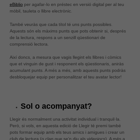
eBiblio
per agafar-lo en préstec en versió digital per al teu
mòbil, tauleta o llibre electrònic.
També veuràs que cada títol té uns punts possibles.
Aquests són els màxims punts que pots obtenir si, després
de la lectura, respons a un senzill qüestionari de
comprensió lectora.
Així doncs, a mesura que vagis llegint els llibres i còmics
que et vinguin de gust i responent els qüestionaris, aniràs
acumulant punts. A més a més, amb aquests punts podràs
desbloquejar equip per personalitzar el teu avatar lector!
Sol o acompanyat?
Llegir és normalment una activitat individual i tranquil·la.
Però, si vols, en aquesta edició de Llegir té premi també
pots formar equip amb els teus amics i amigues i crear un
club de lectura (o clan que se’n diu als videojocs). A més a