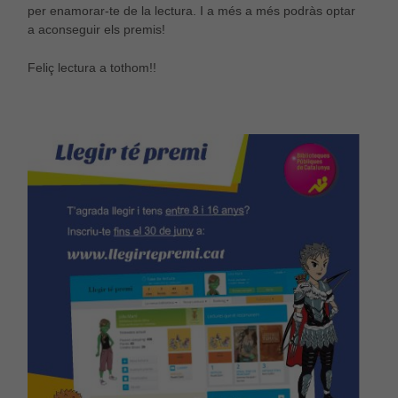
Per a millorar
per enamorar-te de la lectura. I a més a més podràs optar
la nostra web
a aconseguir els premis!
necessitem
aquestes
Feliç lectura a tothom!!
cookies.
Experiència
Per tal que el
nostre lloc
web funcioni
el millor
possible
durant la
vostra visita.
Si rebutges
aquestes
cookies,
alguna
funcionalitat
desapareixerà
del lloc web.