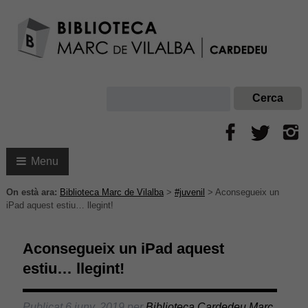
Menu
On està ara:
Biblioteca Marc de Vilalba
>
#juvenil
>
Aconsegueix un
iPad aquest estiu… llegint!
Aconsegueix un iPad aquest
estiu… llegint!
Publicat
6 juny, 2019
per
Biblioteca Cardedeu Marc