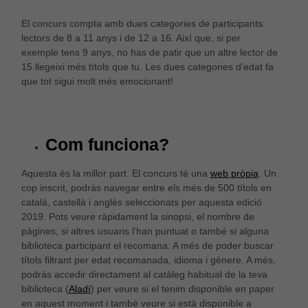
El concurs compta amb dues categories de participants:
lectors de 8 a 11 anys i de 12 a 16. Així que, si per
exemple tens 9 anys, no has de patir que un altre lector de
15 llegeixi més títols que tu. Les dues categories d’edat fa
que tot sigui molt més emocionant!
Com funciona?
Aquesta és la millor part. El concurs té una
web pròpia
. Un
cop inscrit, podràs navegar entre els més de 500 títols en
català, castellà i anglès seleccionats per aquesta edició
2019. Pots veure ràpidament la sinopsi, el nombre de
pàgines, si altres usuaris l’han puntuat o també si alguna
biblioteca participant el recomana. A més de poder buscar
títols filtrant per edat recomanada, idioma i gènere. A més,
podràs accedir directament al catàleg habitual de la teva
biblioteca (
Aladí
) per veure si el tenim disponible en paper
en aquest moment i també veure si està disponible a