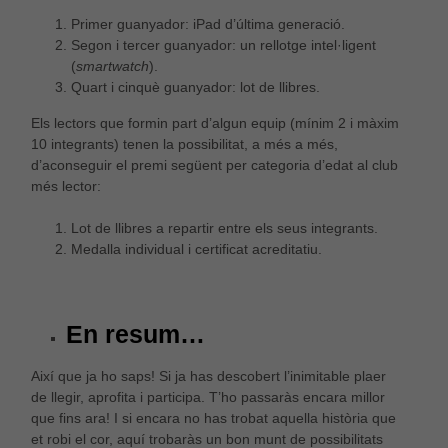
Primer guanyador: iPad d’última generació.
Segon i tercer guanyador: un rellotge intel·ligent
(
smartwatch
).
Quart i cinquè guanyador: lot de llibres.
Els lectors que formin part d’algun equip (mínim 2 i màxim
10 integrants) tenen la possibilitat, a més a més,
d’aconseguir el premi següent per categoria d’edat al club
més lector:
Necessàries
Lot de llibres a repartir entre els seus integrants.
Aquestes
cookies no
Medalla individual i certificat acreditatiu.
són
opcionals,
són
necessàries
En resum…
per al bon
funcionament
web.
Així que ja ho saps! Si ja has descobert l’inimitable plaer
de llegir, aprofita i participa. T’ho passaràs encara millor
que fins ara! I si encara no has trobat aquella història que
Estadístiques
et robi el cor, aquí trobaràs un bon munt de possibilitats