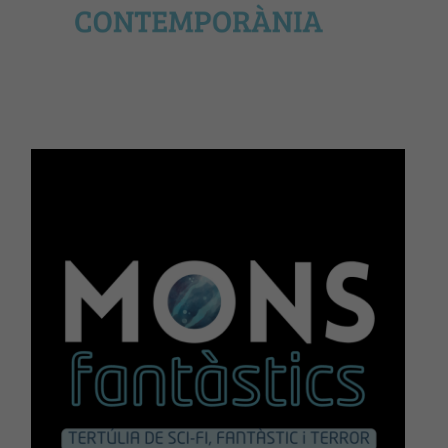
aquestes
cookies,
alguna
funcionalitat
desapareixerà
del lloc web.