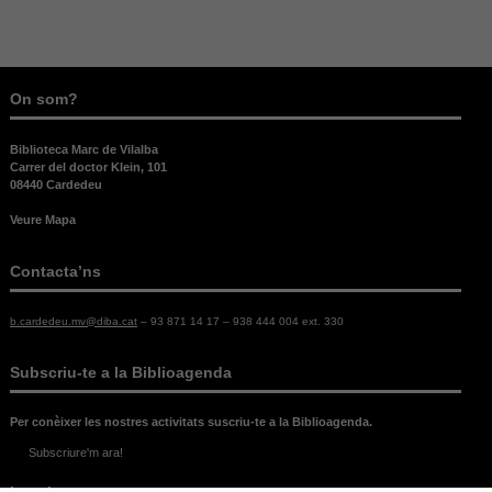
On som?
Biblioteca Marc de Vilalba
Carrer del doctor Klein, 101
08440 Cardedeu
Veure Mapa
Contacta’ns
b.cardedeu.mv@diba.cat
– 93 871 14 17 – 938 444 004 ext. 330
Subscriu-te a la Biblioagenda
Per conèixer les nostres activitats suscriu-te a la Biblioagenda.
Subscriure'm ara!