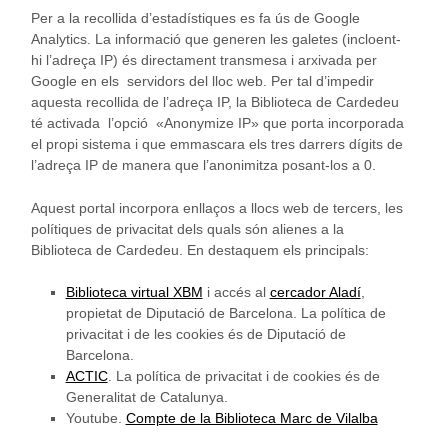
nostre lloc
Per a la recollida d’estadístiques es fa ús de Google
web funcioni
Analytics. La informació que generen les galetes (incloent-
el millor
hi l’adreça IP) és directament transmesa i arxivada per
possible
Google en els servidors del lloc web. Per tal d’impedir
durant la
aquesta recollida de l’adreça IP, la Biblioteca de Cardedeu
vostra visita.
Si rebutges
té activada l’opció «Anonymize IP» que porta incorporada
aquestes
el propi sistema i que emmascara els tres darrers dígits de
cookies,
l’adreça IP de manera que l’anonimitza posant-los a 0.
alguna
funcionalitat
Aquest portal incorpora enllaços a llocs web de tercers, les
desapareixerà
del lloc web.
polítiques de privacitat dels quals són alienes a la
Biblioteca de Cardedeu. En destaquem els principals:
Biblioteca virtual XBM
i accés al
cercador Aladí
,
propietat de Diputació de Barcelona. La política de
privacitat i de les cookies és de Diputació de
Barcelona.
ACTIC
. La política de privacitat i de cookies és de
Generalitat de Catalunya.
Youtube.
Compte de la Biblioteca Marc de Vilalba