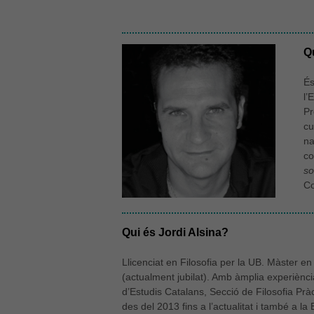
Q
És
l’
Pr
cu
na
co
so
Co
Qui és Jordi Alsina?
Llicenciat en Filosofia per la UB. Màster en
(actualment jubilat). Amb àmplia experiènci
d’Estudis Catalans, Secció de Filosofia Pràc
des del 2013 fins a l’actualitat i també a la