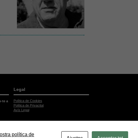
Legal
Política de Cookies
u-te a
Política de Privacitat
Avís Legal
ostra política de