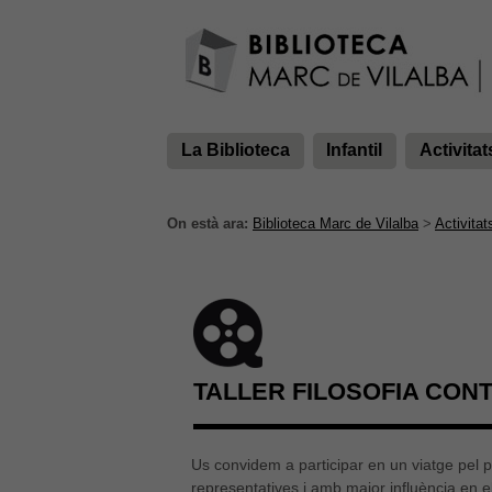
La Biblioteca
Infantil
Activitat
On està ara:
Biblioteca Marc de Vilalba
>
Activitat
TALLER FILOSOFIA CON
Us convidem a participar en un viatge pel p
representatives i amb major influència en e