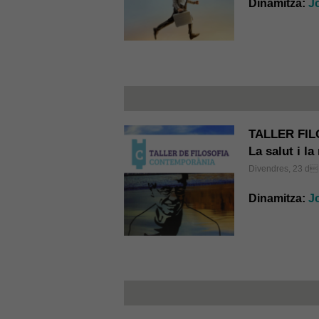
Dinamitza:
J
TALLER FI
La salut i la
Divendres, 23 d 
Dinamitza:
J