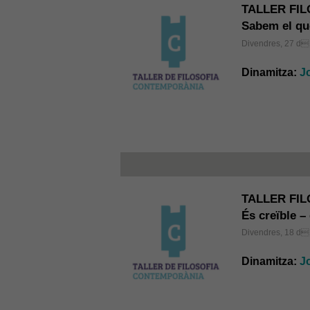
TALLER FI
Sabem el qu
Divendres, 27 d 
Dinamitza:
J
TALLER FI
És creïble –
Divendres, 18 d 
Dinamitza:
Jo