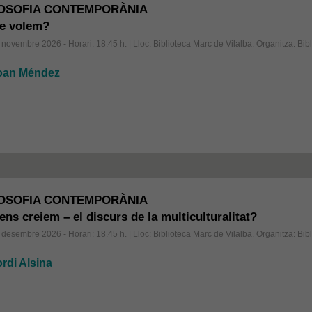
LOSOFIA CONTEMPORÀNIA
e volem?
novembre 2026 - Horari: 18.45 h.
| Lloc: Biblioteca Marc de Vilalba. Organitza: Bib
oan Méndez
LOSOFIA CONTEMPORÀNIA
 ens creiem – el discurs de la multiculturalitat?
desembre 2026 - Horari: 18.45 h.
| Lloc: Biblioteca Marc de Vilalba. Organitza: Bib
rdi Alsina