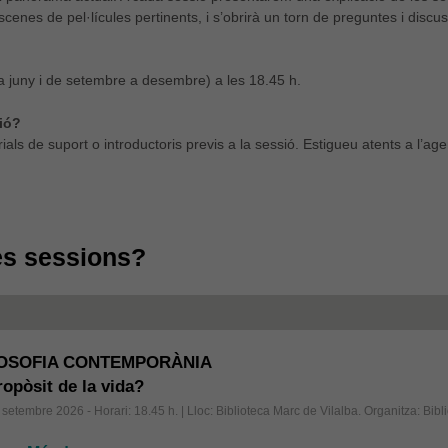
scenes de pel·lícules pertinents, i s’obrirà un torn de preguntes i disc
a juny i de setembre a desembre) a les 18.45 h.
ió?
als de suport o introductoris previs a la sessió. Estigueu atents a l’agen
es sessions?
LOSOFIA CONTEMPORÀNIA
ropòsit de la vida?
setembre 2026 - Horari: 18.45 h.
| Lloc: Biblioteca Marc de Vilalba. Organitza: Bib