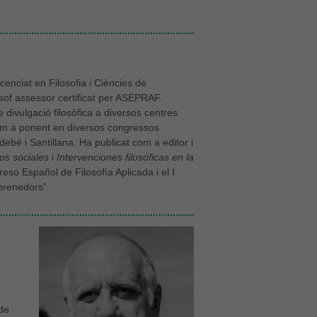
enciat en Filosofia i Ciències de
lòsof assessor certificat per ASEPRAF.
e divulgació filosòfica a diversos centres
t com a ponent en diversos congressos
Edebé i Santillana. Ha publicat com a editor i
ios sociales
i
Intervenciones filosóficas en la
eso Español de Filosofía Aplicada i el I
prenedors”.
 de