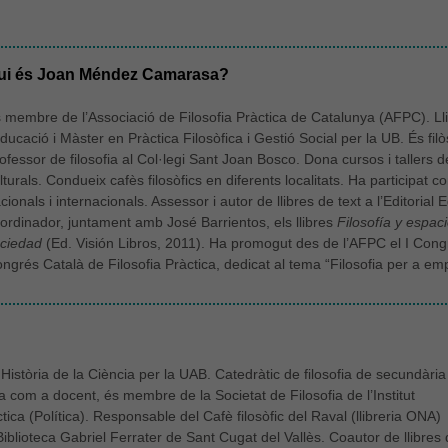
Necessàries
Aquestes
cookies no
ui és Joan Méndez Camarasa?
són
opcionals,
són
 membre de l’Associació de Filosofia Pràctica de Catalunya (AFPC). Llic
necessàries
Educació i Màster en Pràctica Filosòfica i Gestió Social per la UB. És fi
per al bon
ofessor de filosofia al Col·legi Sant Joan Bosco. Dona cursos i tallers d
funcionament
lturals. Condueix cafès filosòfics en diferents localitats. Ha participa
web.
cionals i internacionals. Assessor i autor de llibres de text a l’Editorial 
ordinador, juntament amb José Barrientos, els llibres
Filosofía y espac
ciedad
(Ed. Visión Libros, 2011). Ha promogut des de l’AFPC el I Congr
Estadístiques
ngrés Català de Filosofia Pràctica, dedicat al tema “Filosofia per a em
Per a millorar
la nostra web
necessitem
aquestes
cookies.
 Història de la Ciència per la UAB. Catedràtic de filosofia de secundària
a com a docent, és membre de la Societat de Filosofia de l’Institut
Experiència
tica (Política). Responsable del Cafè filosòfic del Raval (llibreria ONA)
Per tal que el
 Biblioteca Gabriel Ferrater de Sant Cugat del Vallès. Coautor de llibres