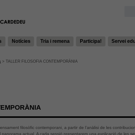
s
Notícies
Tria i remena
Participa!
Servei ed
s
>
TALLER FILOSOFIA CONTEMPORÀNIA
TEMPORÀNIA
ensament filosòfic contemporani, a partir de l’anàlisi de les contribuci
l panorama actual. A cada sessió presentarem una explicació de les sev