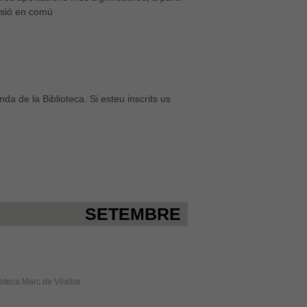
ussió en comú
da de la Biblioteca. Si esteu inscrits us
SETEMBRE
lioteca Marc de Vilalba