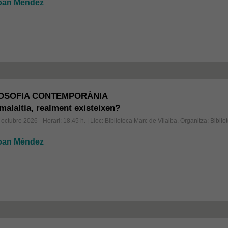
oan Méndez
LOSOFIA CONTEMPORÀNIA
 malaltia, realment existeixen?
octubre 2026 - Horari: 18.45 h.
| Lloc: Biblioteca Marc de Vilalba. Organitza: Bibli
oan Méndez