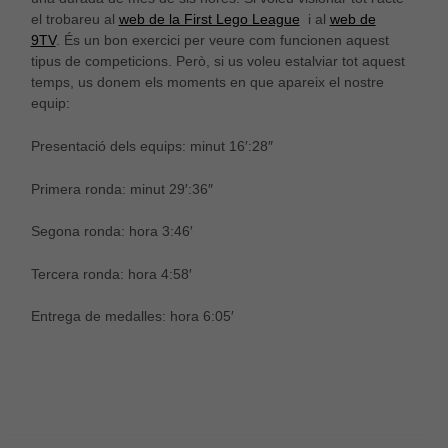
el trobareu al
web de la First Lego League
i al
web de
9TV
. És un bon exercici per veure com funcionen aquest
tipus de competicions. Però, si us voleu estalviar tot aquest
temps, us donem els moments en que apareix el nostre
equip:
Presentació dels equips: minut 16′:28″
Primera ronda: minut 29′:36″
Segona ronda: hora 3:46′
Tercera ronda: hora 4:58′
Entrega de medalles: hora 6:05′