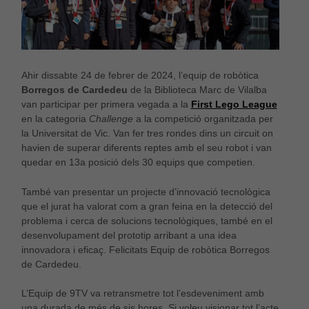
Ahir dissabte 24 de febrer de 2024, l’equip de robòtica
Borregos de Cardedeu
de la Biblioteca Marc de Vilalba
van participar per primera vegada a la
First Lego League
en la categoria
Challenge
a la competició organitzada per
la Universitat de Vic. Van fer tres rondes dins un circuit on
havien de superar diferents reptes amb el seu robot i van
quedar en 13a posició dels 30 equips que competien.
També van presentar un projecte d’innovació tecnològica
que el jurat ha valorat com a gran feina en la detecció del
problema i cerca de solucions tecnològiques, també en el
desenvolupament del prototip arribant a una idea
innovadora i eficaç. Felicitats Equip de robòtica Borregos
de Cardedeu.
L’Equip de 9TV va retransmetre tot l’esdeveniment amb
una durada de més de sis hores. Si voleu visionar tot l’acte