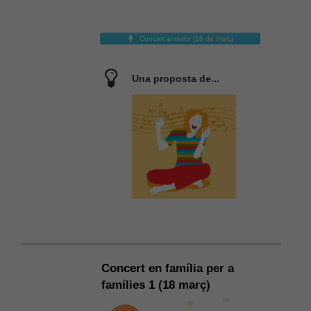
Experiència
Per tal que el
Concert anterior (18 de març)
nostre lloc
web funcioni
el millor
Una proposta de...
possible
durant la
vostra visita.
Si rebutges
aquestes
cookies,
alguna
funcionalitat
desapareixerà
del lloc web.
Concert en família per a
famílies 1 (18 març)