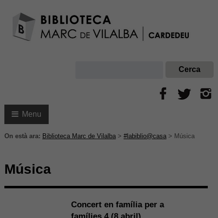
Menu
On està ara:
Biblioteca Marc de Vilalba
>
#labiblio@casa
>
Música
Música
Concert en família per a
famílies 4 (8 abril)