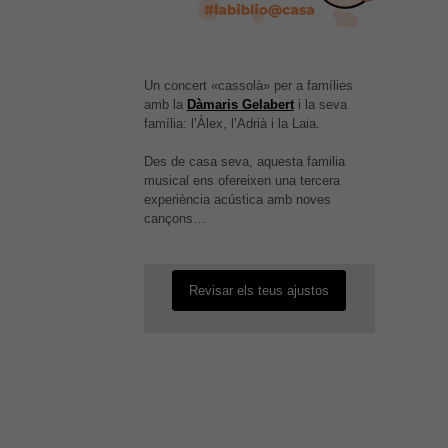
Un concert «cassolà» per a famílies
amb la
Dàmaris Gelabert
i la seva
família: l’Àlex, l’Adrià i la Laia.
Des de casa seva, aquesta familia
És possible que la vostra
musical ens ofereixen una tercera
configuració us impedeixi veure
experiència acústica amb noves
aquest contingut. El més probable
cançons…
és que tinguis l'experiència
desactivada.
Revisar els teus ajustos