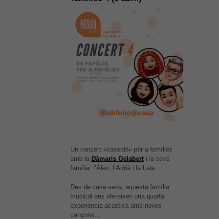
Un concert «cassolà» per a famílies
amb la
Dàmaris Gelabert
i la seva
família: l’Àlex, l’Adrià i la Laia.
Des de casa seva, aquesta família
És possible que la vostra
musical ens ofereixen una quarta
configuració us impedeixi veure
experiència acústica amb noves
aquest contingut. El més probable
cançons…
és que tinguis l'experiència