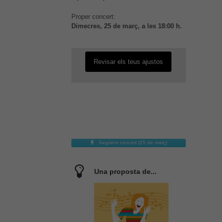
configuració us impedeixi veure
Proper concert:
aquest contingut. El més probable
Dimecres, 25 de març, a les 18:00 h.
és que tinguis l'experiència
desactivada.
Revisar els teus ajustos
Següent concert (25 de març)
Una proposta de...