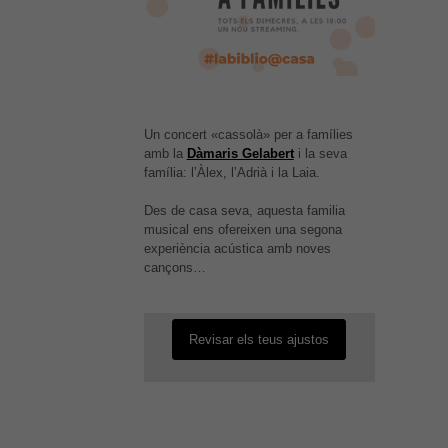
Necessàries
Aquestes
cookies no
Un concert «cassolà» per a famílies
són
amb la
Dàmaris Gelabert
i la seva
opcionals,
família: l’Àlex, l’Adrià i la Laia.
són
necessàries
Des de casa seva, aquesta familia
per al bon
És possible que la vostra
musical ens ofereixen una segona
funcionament
configuració us impedeixi veure
experiència acústica amb noves
web.
aquest contingut. El més probable
cançons…
és que tinguis l'experiència
desactivada.
Estadístiques
Per a millorar
Revisar els teus ajustos
la nostra web
necessitem
aquestes
cookies.