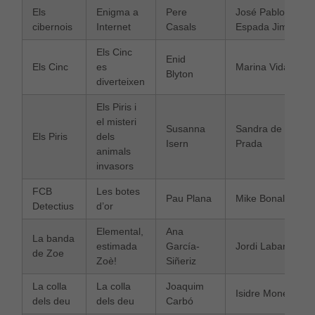
Els
Enigma a
Pere
José Pablo
cibernois
Internet
Casals
Espada Jiménez
Els Cinc
Enid
Els Cinc
es
Marina Vidal
Blyton
diverteixen
Els Piris i
el misteri
Susanna
Sandra de la
Els Piris
dels
Isern
Prada
animals
invasors
FCB
Les botes
Pau Plana
Mike Bonales
Detectius
d’or
Elemental,
Ana
La banda
estimada
García-
Jordi Labanda
de Zoe
Zoè!
Siñeriz
La colla
La colla
Joaquim
Isidre Monés
dels deu
dels deu
Carbó