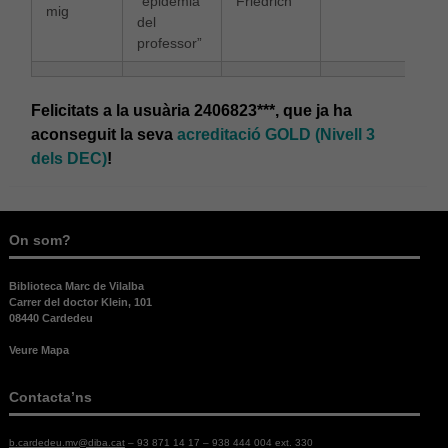
“epidemia
Friedrich
possible
mig
del
durant la
professor”
vostra visita.
Si rebutges
aquestes
cookies,
Felicitats a la usuària 2406823***, que ja ha
alguna
aconseguit la seva
acreditació GOLD (Nivell 3
funcionalitat
desapareixerà
dels DEC)
!
del lloc web.
On som?
Biblioteca Marc de Vilalba
Carrer del doctor Klein, 101
08440 Cardedeu
Veure Mapa
Contacta’ns
b.cardedeu.mv@diba.cat
– 93 871 14 17 – 938 444 004 ext. 330