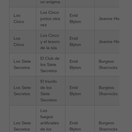
un enigma
Los Cinco
Los
Enid
juntos otra
Jeanne Hive
Cinco
Blyton
vez
Los Cinco
Los
Enid
y el tesoro
Jeanne Hive
Cinco
Blyton
de la isla
El Club de
Los Siete
Enid
Burgess
los Siete
Secretos
Blyton
Sharrocks
Secretos
El triunfo
Los Siete
de los
Enid
Burgess
Secretos
Siete
Blyton
Sharrocks
Secretos
Los
fuegos
Los Siete
artificiales
Enid
Burgess
Necessàries
Secretos
de los
Blyton
Sharrocks
Aquestes