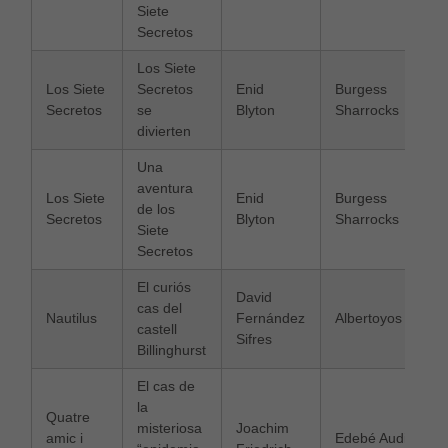
Siete
cookies no
Secretos
són
opcionals,
Los Siete
són
Los Siete
Secretos
Enid
Burgess
necessàries
per al bon
Secretos
se
Blyton
Sharrocks
funcionament
divierten
web.
Una
aventura
Los Siete
Enid
Burgess
de los
Estadístiques
Secretos
Blyton
Sharrocks
Per a millorar
Siete
la nostra web
Secretos
necessitem
aquestes
El curiós
David
cookies.
cas del
Nautilus
Fernández
Albertoyos
castell
Sifres
Billinghurst
Experiència
El cas de
Per tal que el
nostre lloc
la
Quatre
web funcioni
misteriosa
Joachim
amic i
Edebé Audiovisua
el millor