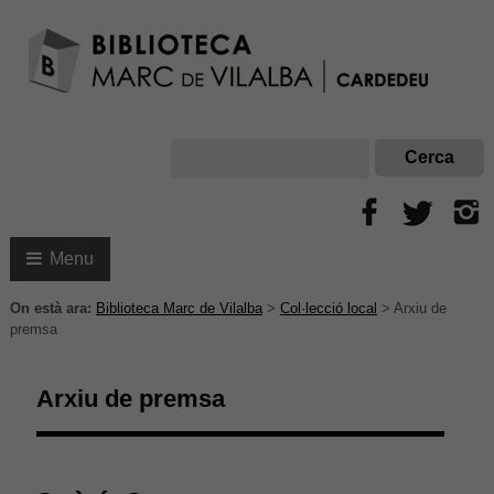
Menu
On està ara:
Biblioteca Marc de Vilalba
>
Col·lecció local
>
Arxiu de
premsa
Arxiu de premsa