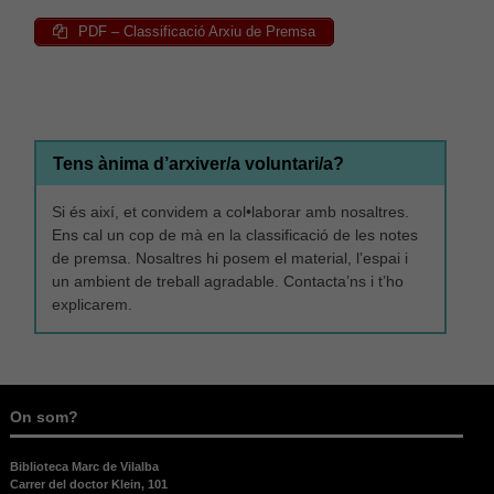
PDF – Classificació Arxiu de Premsa
Tens ànima d’arxiver/a voluntari/a?
Si és així, et convidem a col•laborar amb nosaltres.
Ens cal un cop de mà en la classificació de les notes
de premsa. Nosaltres hi posem el material, l’espai i
un ambient de treball agradable. Contacta’ns i t’ho
Necessàries
explicarem.
Aquestes
cookies no
són
opcionals,
són
On som?
necessàries
per al bon
funcionament
Biblioteca Marc de Vilalba
web.
Carrer del doctor Klein, 101