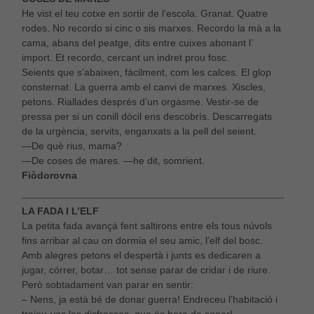
He vist el teu cotxe en sortir de l’escola. Granat. Quatre
rodes. No recordo si cinc o sis marxes. Recordo la mà a la
cama, abans del peatge, dits entre cuixes abonant l’
import. Et recordo, cercant un indret prou fosc.
Seients que s’abaixen, fàcilment, com les calces. El glop
consternat. La guerra amb el canvi de marxes. Xiscles,
petons. Riallades després d’un orgasme. Vestir-se de
pressa per si un conill dòcil ens descobrís. Descarregats
de la urgència, servits, enganxats a la pell del seient.
—De què rius, mama?
—De coses de mares. —he dit, somrient.
Fiòdorovna
LA FADA I L’ELF
La petita fada avançà fent saltirons entre els tous núvols
fins arribar al cau on dormia el seu amic, l’elf del bosc.
Amb alegres petons el despertà i junts es dedicaren a
jugar, córrer, botar… tot sense parar de cridar i de riure.
Però sobtadament van parar en sentir:
– Nens, ja està bé de donar guerra! Endreceu l’habitació i