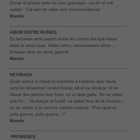
Donar el primer petó és com guerrejar –va dir el vell
soldat-: Cal tant de valor com d’inconsciència!
Marelo
AMOR ENTRE RUÏNES
Es besaven amb passió entre les ruïnes del que havia
estat la seva casa. Volien amor, necessitaven amor…
Estaven farts de tanta guerra!
Marelo
RETIRADA
Quan anava a clavar la baioneta a l’enemic que havia
sorprès desarmat i endormiscat, ell el va abraçar i li va
clavar dos petons ben forts, un a cada galta. No va saber
què fer… Va llençar el fusell, va saltar fora de la trinxera i
es va retirar a la carrera mentre cridava: “Puta guerra,
puta guerra, puta guerra…!”
Marelo
PROMESES