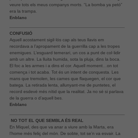
veure tots els meus companys morts. “La bomba ya petó”
era la trampa.
Enblanc
CONFUSIÓ
Aquell acostament sigil·lós cap als teus llavis em
Necessàries
recordava a l’apropament de la guerrilla cap a les tropes
Aquestes
cookies no
enemigues. L’esguard temerari, un cos a punt de col·lidir
són
amb un altre. La lluita humida, sota la pluja, dins la boca.
opcionals,
El foc a les armes i a dins el cor. Aquell moment…on tot
són
comença i tot acaba. Tot és un intent de conquesta. Les
necessàries
mans que tremolen, les cames que flaquegen, el cor que
per al bon
batega. La retirada lenta, allunyant-me de puntetes, el
funcionament
web.
record esdevé més nítid que la realitat. Ja no sé si parlava
de la guerra o d’aquell bes.
Enblanc
Estadístiques
Per a millorar
NO TOT EL QUE SEMBLA ÉS REAL
la nostra web
En Miquel, des que va anar a viure amb la Marta, era
necessitem
l’home més feliç del món. De sobte, tot se’n va esvair. La
aquestes