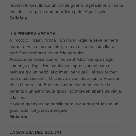
reuneix forces, llança un crit de guerra, agafa impuls i salta
des del llibre per a demanar-li un petó. Aquells ulls…
Salicària
LA PRIMERA VEGADA
o” “cccccc” “aaa”. “Coca”. En Rami llegia la seva primera
paraula. Feia dies que interpretava el so de cada lletra,
però fins aleshores no en feia paraules.
Acabava de presenciar el moment “clac” de quan algú
comença a llegir. Em semblava impressionant com el
balbuceig d’un nadó, el primer “per què?”, el seu primer
petó d’adolescent… O la seva investidura com a President
de la Generalitat! Em sentia com es deuen sentir els
parents d’un astronauta quan l’acomiaden abans de viatjar
a la lluna.
Havíem guanyat una batalla però la guerra per fer-ne un
gran lector tot just començava!
Muixerra
LA SAVIESA DEL SOLDAT