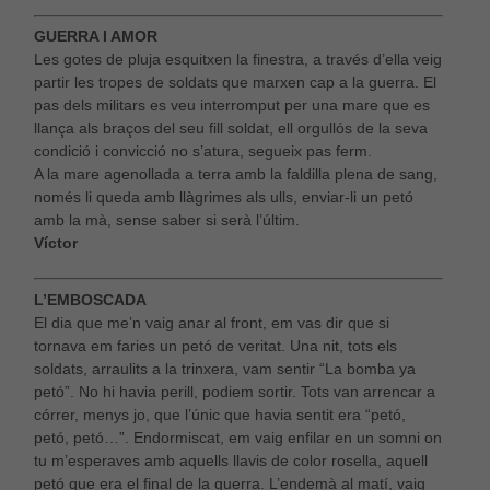
GUERRA I AMOR
Les gotes de pluja esquitxen la finestra, a través d’ella veig
partir les tropes de soldats que marxen cap a la guerra. El
pas dels militars es veu interromput per una mare que es
llança als braços del seu fill soldat, ell orgullós de la seva
condició i convicció no s’atura, segueix pas ferm.
A la mare agenollada a terra amb la faldilla plena de sang,
només li queda amb llàgrimes als ulls, enviar-li un petó
amb la mà, sense saber si serà l’últim.
Víctor
L’EMBOSCADA
El dia que me’n vaig anar al front, em vas dir que si
tornava em faries un petó de veritat. Una nit, tots els
soldats, arraulits a la trinxera, vam sentir “La bomba ya
petó”. No hi havia perill, podiem sortir. Tots van arrencar a
córrer, menys jo, que l’únic que havia sentit era “petó,
petó, petó…”. Endormiscat, em vaig enfilar en un somni on
tu m’esperaves amb aquells llavis de color rosella, aquell
petó que era el final de la guerra. L’endemà al matí, vaig