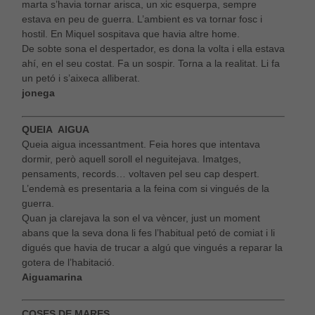
cookies.
marta s’havia tornar arisca, un xic esquerpa, sempre
estava en peu de guerra. L’ambient es va tornar fosc i
hostil. En Miquel sospitava que havia altre home.
De sobte sona el despertador, es dona la volta i ella estava
Experiència
ahí, en el seu costat. Fa un sospir. Torna a la realitat. Li fa
Per tal que el
nostre lloc
un petó i s’aixeca alliberat.
web funcioni
jonega
el millor
possible
durant la
QUEIA AIGUA
vostra visita.
Queia aigua incessantment. Feia hores que intentava
Si rebutges
dormir, però aquell soroll el neguitejava. Imatges,
aquestes
pensaments, records… voltaven pel seu cap despert.
cookies,
L’endemà es presentaria a la feina com si vingués de la
alguna
guerra.
funcionalitat
desapareixerà
Quan ja clarejava la son el va vèncer, just un moment
del lloc web.
abans que la seva dona li fes l’habitual petó de comiat i li
digués que havia de trucar a algú que vingués a reparar la
gotera de l’habitació.
Aiguamarina
COSES DE MARES