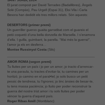
SANT JORDI, 2014
El jurat compost per David Terrades (Badallibres), Àngels
Solé (Compàs), Pau Urgell (Espai 31), Eloi Vila i Carla
Besora han dedidit els tres millors relats. Són aquests:
DESERTORS (primer premi)
Un guerriller guerxo guaita garratibat com el guareix el
petó coquetó d’una bella donzella de Marsella. I s’enamora
d’ella. I guilla, guimbant, la parella. “Mai més la guerra!”,
l’amor ja els en desferra…
Montse Russinyol Costa
(Sils)
AMOR ROMA (segon premi)
Tu lluites per un país i jo per un amor; jo tracto d’arrencar-
te una paraula, tu tractes d’evitar-la; tu camines per un
horitzó, jo camino en el paral•lel; jo sols busco un petit
pessic de tendresa, tu l’ignores; jo tinc ànsies de besar-te,
tu tens massa paciència; jo lluito per poder reconstruir la
guerra del nostre trist amor i tu sols lluites per poder
vèncer la guerra d’aquest país.
Roger Ribas Amill
(Montblanc)