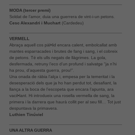
MODA (tercer premi)
Soldat de l’amor, duia una guerrera de vint-i-un petons.
Cesc Alexandri i Muchart
(Cardedeu)
VERMELL
Abraça aquell cos pàl•lid encara calent, embolcallat amb
mantes esparracades i brutes de fang i sang, i el cobreix
de petons. Té els ulls negats de llàgrimes. La gola,
desfermada, retruny l’eco d’un profund i salvatge “ja n’hi
ha prou, d’aquesta guerra, prou!”.
Una onada de ràbia l’alça i, empesa per la temeritat i la
desesperació dels que ja ho han perdut tot, desafiant, la
llança a la boca de l’escopeta que encara l’apunta, ara
vacil•lant. Hi introdueix una rosella vermella de sang, la
primera i la darrera que haurà collit per al seu fill… Tot just
despuntava la primavera.
Luthien Tinúviel
UNA ALTRA GUERRA