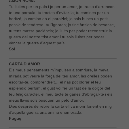
AMOR ROMA
Tu lluites per un país i jo per un amor; jo tracto d’arrencar-
te una paraula, tu tractes d’evitar-la; tu camines per un
horitzó, jo camino en el paral•lel; jo sols busco un petit
pessic de tendresa, tu l’ignores; jo tinc ànsies de besar-te,
tu tens massa paciència; jo lluito per poder reconstruir la
guerra del nostre trist amor i tu sols lluites per poder
vèncer la guerra d’aquest país.
Sol
CARTA D’AMOR
Els meus pensaments m’impulsen a somriure, la meva
mirada pot veure la força del teu amor, les orelles poden
escoltar-te, comprendre’t… el nas pot olorar el teu
esplèndid perfum, el gust vol fer un tast de la dolçor del
teu feliç caràcter, el meu tacte té ganes d’abraçar-te i els
meus llavis sols busquen un petó d’amor.
Dies després de rebre la carta ell va morir fonent en mig
d’aquella guerra una ànima enamorada.
Fugaç