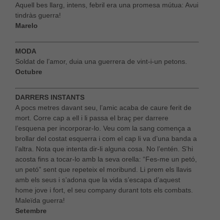
Aquell bes llarg, intens, febril era una promesa mútua: Avui
tindràs guerra!
Marelo
MODA
Soldat de l’amor, duia una guerrera de vint-i-un petons.
Octubre
DARRERS INSTANTS
A pocs metres davant seu, l’amic acaba de caure ferit de
mort. Corre cap a ell i li passa el braç per darrere
l’esquena per incorporar-lo. Veu com la sang comença a
brollar del costat esquerra i com el cap li va d’una banda a
l’altra. Nota que intenta dir-li alguna cosa. No l’entén. S’hi
acosta fins a tocar-lo amb la seva orella: “Fes-me un petó,
un petó” sent que repeteix el moribund. Li prem els llavis
amb els seus i s’adona que la vida s’escapa d’aquest
home jove i fort, el seu company durant tots els combats.
Maleïda guerra!
Setembre