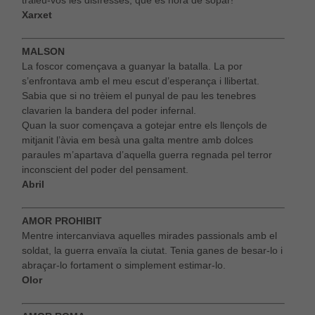
traieu-vos les disfresses, que és hora de sopar!
Xarxet
MALSON
La foscor començava a guanyar la batalla. La por
s’enfrontava amb el meu escut d’esperança i llibertat.
Sabia que si no trèiem el punyal de pau les tenebres
clavarien la bandera del poder infernal.
Quan la suor començava a gotejar entre els llençols de
mitjanit l’àvia em besà una galta mentre amb dolces
paraules m’apartava d’aquella guerra regnada pel terror
inconscient del poder del pensament.
Abril
AMOR PROHIBIT
Mentre intercanviava aquelles mirades passionals amb el
soldat, la guerra envaïa la ciutat. Tenia ganes de besar-lo i
abraçar-lo fortament o simplement estimar-lo.
Olor