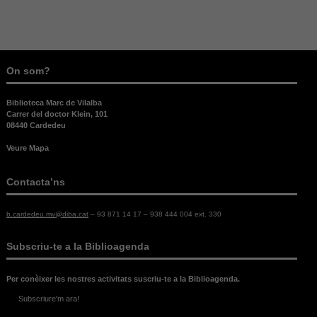
On som?
Biblioteca Marc de Vilalba
Carrer del doctor Klein, 101
08440 Cardedeu
Veure Mapa
Contacta’ns
b.cardedeu.mv@diba.cat
– 93 871 14 17 – 938 444 004 ext. 330
Subscriu-te a la Biblioagenda
Per conèixer les nostres activitats suscriu-te a la Biblioagenda.
Subscriure'm ara!