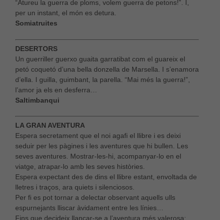
“Atureu la guerra de ploms, volem guerra de petons!”. I,
per un instant, el món es detura.
Somiatruites
DESERTORS
Un guerriller guerxo guaita garratibat com el guareix el
petó coquetó d’una bella donzella de Marsella. I s’enamora
d’ella. I guilla, guimbant, la parella. “Mai més la guerra!”,
l’amor ja els en desferra…
Saltimbanqui
LA GRAN AVENTURA
Espera secretament que el noi agafi el llibre i es deixi
seduir per les pàgines i les aventures que hi bullen. Les
seves aventures. Mostrar-les-hi, acompanyar-lo en el
viatge, atrapar-lo amb les seves històries.
Espera expectant des de dins el llibre estant, envoltada de
lletres i traços, ara quiets i silenciosos.
Per fi es pot tornar a delectar observant aquells ulls
espurnejants lliscar àvidament entre les línies…
Fins que decideix llançar-se a l’aventura més valerosa: