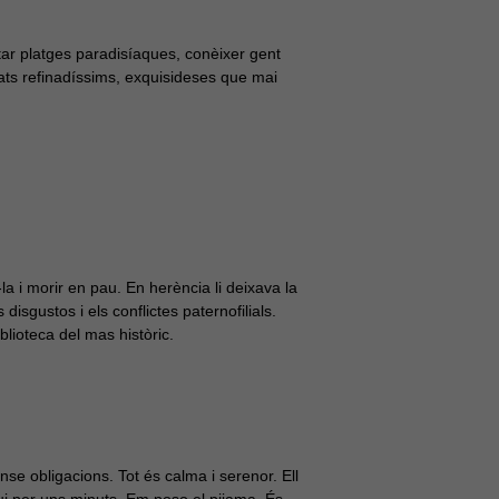
sitar platges paradisíaques, conèixer gent
lats refinadíssims, exquisideses que mai
la i morir en pau. En herència li deixava la
disgustos i els conflictes paternofilials.
blioteca del mas històric.
nse obligacions. Tot és calma i serenor. Ell
i per uns minuts. Em poso el pijama. És