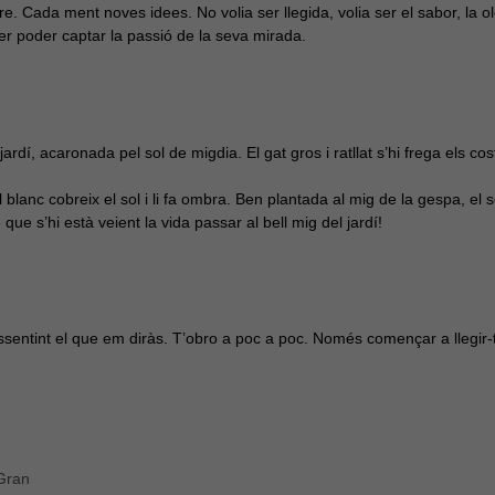
 Cada ment noves idees. No volia ser llegida, volia ser el sabor, la olor,
r poder captar la passió de la seva mirada.
jardí, acaronada pel sol de migdia. El gat gros i ratllat s’hi frega els co
 blanc cobreix el sol i li fa ombra. Ben plantada al mig de la gespa, el s
e s’hi està veient la vida passar al bell mig del jardí!
sentint el que em diràs. T’obro a poc a poc. Només començar a llegir-te
Gran
Necessàries