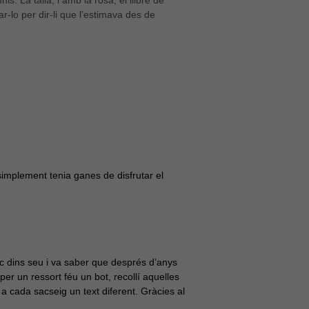
s. La tallà, i amb la rosa, el llibre de
ar-lo per dir-li que l’estimava des de
implement tenia ganes de disfrutar el
trac dins seu i va saber que després d’anys
s per un ressort féu un bot, recollí aquelles
a, a cada sacseig un text diferent. Gràcies al