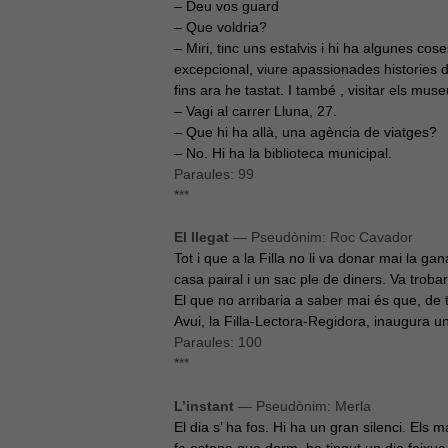
– Deu vos guard
– Que voldria?
– Miri, tinc uns estalvis i hi ha algunes cos
excepcional, viure apassionades histories d
fins ara he tastat. I també , visitar els 
– Vagi al carrer Lluna, 27.
– Que hi ha allà, una agència de viatges?
– No. Hi ha la biblioteca municipal.
Paraules: 99
***
El llegat
— Pseudònim: Roc Cavador
Tot i que a la Filla no li va donar mai la g
casa pairal i un sac ple de diners. Va trobar
El que no arribaria a saber mai és que, de to
Avui, la Filla-Lectora-Regidora, inaugura un
Paraules: 100
***
L’instant
— Pseudònim: Merla
El dia s’ ha fos. Hi ha un gran silenci. Els
fa estona que dorm, ha tingut un dia feixu