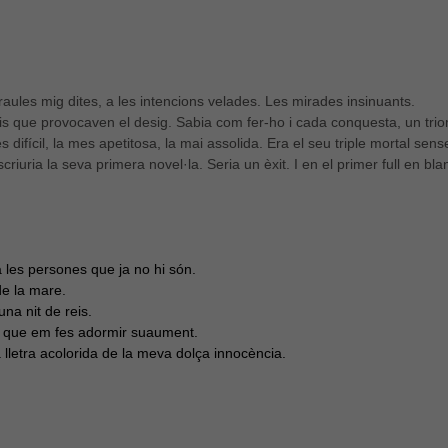
raules mig dites, a les intencions velades. Les mirades insinuants.
is que provocaven el desig. Sabia com fer-ho i cada conquesta, un trio
fícil, la mes apetitosa, la mai assolida. Era el seu triple mortal sense 
iuria la seva primera novel·la. Seria un èxit. I en el primer full en bl
 les persones que ja no hi són.
de la mare.
na nit de reis.
l que em fes adormir suaument.
 lletra acolorida de la meva dolça innocència.