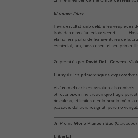
1r. Premi és per
Carme Cinca Castells
(Ca
El primer llibre
Havia escoltat amb delit, a les vesprades de
trobades dins d’un calaix secret. Havia llegi
els homes parlar de les aventures de la cru
esmicolat, ara, havia escrit el seu primer lli
2n premi és per
David Dot i Cervera
(Vilaf
Lluny de les primerenques expectatives
Així com els artistes assalten els combois 
et reconeixen i no creuen que hagis perdut 
ridiculesa, et limites a entaforar la mà a la 
passadís del tren, resignat, però no vençut,
3r. Premi:
Gloria Planas i Bas
(Cardedeu) p
Llibertat