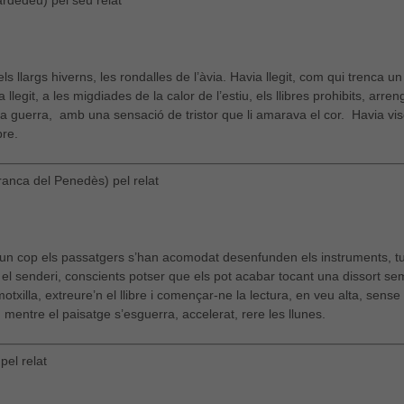
rdedeu) pel seu relat
ls llargs hiverns, les rondalles de l’àvia. Havia llegit, com qui trenca u
t, a les migdiades de la calor de l’estiu, els llibres prohibits, arrengl
a guerra, amb una sensació de tristor que li amarava el cor. Havia visc
bre.
ranca del Penedès) pel relat
i un cop els passatgers s’han acomodat desenfunden els instruments, tu a
el senderi, conscients potser que els pot acabar tocant una dissort se
motxilla, extreure’n el llibre i començar-ne la lectura, en veu alta, sense
 mentre el paisatge s’esguerra, accelerat, rere les llunes.
el relat