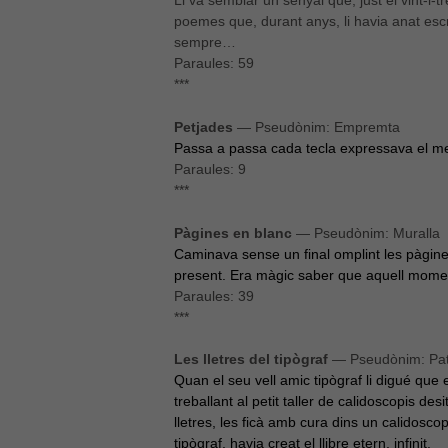
Li va semblar un senyal que, just el vint-i-t
poemes que, durant anys, li havia anat escriv
sempre…
Paraules: 59
***
Petjades
— Pseudònim: Empremta
Passa a passa cada tecla expressava el m
Paraules: 9
***
Pàgines en blanc
— Pseudònim: Muralla
Caminava sense un final omplint les pàgine
present. Era màgic saber que aquell moment
Paraules: 39
***
Les lletres del tipògraf
— Pseudònim: Pat
Quan el seu vell amic tipògraf li digué que e
treballant al petit taller de calidoscopis des
lletres, les ficà amb cura dins un calidoscopi
tipògraf, havia creat el llibre etern, infinit.