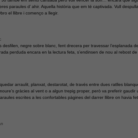
el millor
res paraules d’ ahir. Aquella història que em té captivada. Vull despullar 
possible
 el llibre i començo a llegir.
durant la
vostra visita.
Si rebutges
aquestes
cookies,
c
alguna
s desfilen, negre sobre blanc, fent drecera per travessar l’esplanada de
funcionalitat
irada perduda encara en la lectura feta, s’endinsen de nou al rebost de 
desapareixerà
del lloc web.
uedar arraulit, planxat, destarotat, de través entre dues ratlles blanqu
ure’s gràcies al vent o a algun trepig proper, però va preferir gaudir un
araules escrites a les confortables pàgines del darrer llibre on havia fe
an