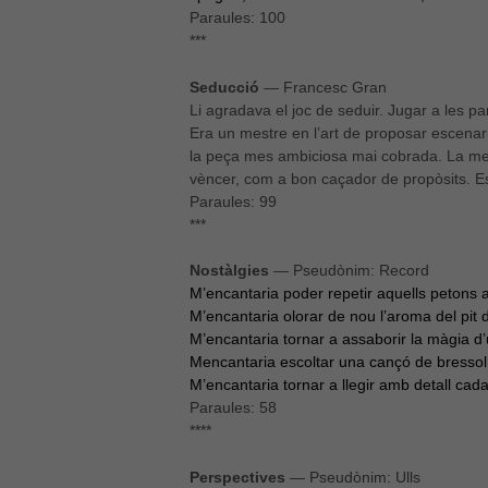
Paraules: 100
***
Seducció
— Francesc Gran
Li agradava el joc de seduir. Jugar a les pa
Era un mestre en l’art de proposar escenar
la peça mes ambiciosa mai cobrada. La mes di
vèncer, com a bon caçador de propòsits. Escr
Paraules: 99
***
Nostàlgies
— Pseudònim: Record
M’encantaria poder repetir aquells petons a
M’encantaria olorar de nou l’aroma del pit 
M’encantaria tornar a assaborir la màgia d’u
Mencantaria escoltar una cançó de bresso
M’encantaria tornar a llegir amb detall cada
Paraules: 58
****
Perspectives
— Pseudònim: Ulls