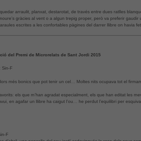
uedar arraulit, planxat, destarotat, de través entre dues ratlles blanqu
ure’s gràcies al vent o a algun trepig proper, però va preferir gaudir un
araules escrites a les confortables pàgines del darrer llibre on havia fe
ció del Premi de Microrelats de Sant Jordi 2015
 Sin-F
olors més bonics que pot tenir un cel… Moltes nits ocupava tot el firmam
 favorits: els que m’han agradat especialment, els que han editat les m
 Avui, en agafar un llibre ha caigut l’ou… he perdut l’equilibri per esqui
in-F