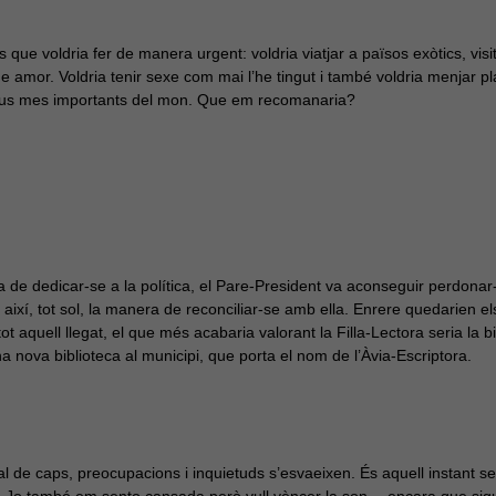
Aquestes
cookies no
es que voldria fer de manera urgent: voldria viatjar a països exòtics, vi
són
e amor. Voldria tenir sexe com mai l’he tingut i també voldria menjar p
opcionals,
són
museus mes importants del mon. Que em recomanaria?
necessàries
per al bon
funcionament
web.
Estadístiques
Per a millorar
ana de dedicar-se a la política, el Pare-President va aconseguir perdonar-
la nostra web
 així, tot sol, la manera de reconciliar-se amb ella. Enrere quedarien els 
necessitem
aquestes
t aquell llegat, el que més acabaria valorant la Filla-Lectora seria la bi
cookies.
a nova biblioteca al municipi, que porta el nom de l’Àvia-Escriptora.
Experiència
Per tal que el
nostre lloc
 mal de caps, preocupacions i inquietuds s’esvaeixen. És aquell instant se
web funcioni
c. Jo també em sento cansada però vull vèncer la son… encara que sigu