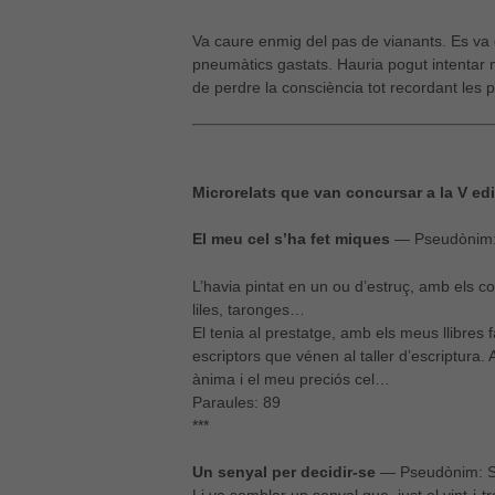
Va caure enmig del pas de vianants. Es va q
pneumàtics gastats. Hauria pogut intentar mo
de perdre la consciència tot recordant les p
Microrelats que van concursar a la V edi
El meu cel s’ha fet miques
— Pseudònim:
L’havia pintat en un ou d’estruç, amb els c
liles, taronges…
El tenia al prestatge, amb els meus llibres
escriptors que vénen al taller d’escriptura.
ànima i el meu preciós cel…
Paraules: 89
***
Un senyal per decidir-se
— Pseudònim: S