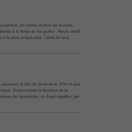
n jurament, les cartes d’amor de la mare,
erats a la lleixa de les golfes. Havia sentit
ut la seva pròpia vida. I amb tot això
nuncies el títol de la novel·la. N’hi ha que
mblant. Enderrocada la frontera de la
 deixar de deambular, en fràgil equilibri, pel