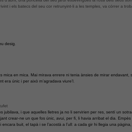
res d’abril, una poncella del seu jardí esdevingués la rosa dels seus somni
int i els batecs del seu cor retrunyint-li a les temples, va córrer a trob
eu desig.
s mica en mica. Mai mirava enrere ni tenia ànsies de mirar endavant, s
 era únic i per això m’agradava viure’l.
ufet
s jubilava, i que aquelles lletres ja no li servirien per res, sentí un so
itjant crear-ne un que fos únic, avui, per fi, li havia arribat el dia. Empè
 encara buit, el tapà i se l’acostà a l’ull: a cada gir hi llegia una pàgin