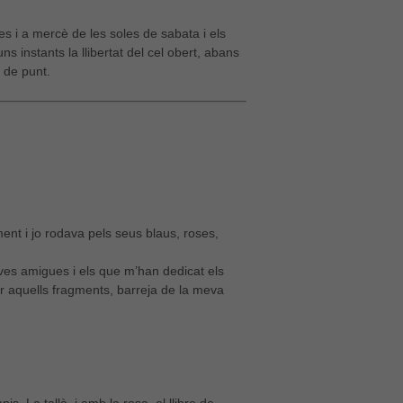
es i a mercè de les soles de sabata i els
s instants la llibertat del cel obert, abans
t de punt.
ent i jo rodava pels seus blaus, roses,
eves amigues i els que m’han dedicat els
var aquells fragments, barreja de la meva