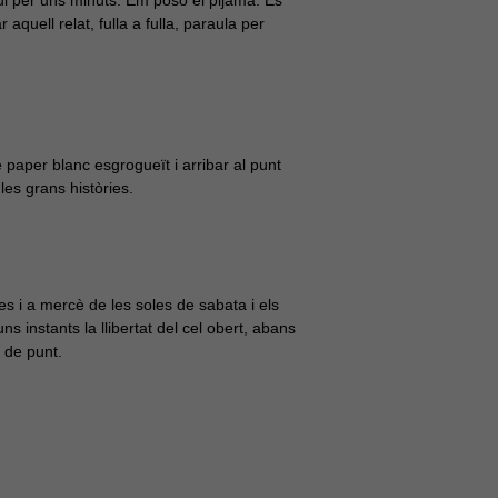
aquell relat, fulla a fulla, paraula per
 paper blanc esgrogueït i arribar al punt
les grans històries.
es i a mercè de les soles de sabata i els
s instants la llibertat del cel obert, abans
t de punt.