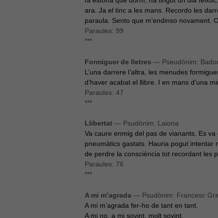
ara. Ja el tinc a les mans. Recordo les darre
paraula. Sento que m’endinso novament. Obro
Paraules: 99
***
Formiguer de lletres
— Pseudònim: Bado
L’una darrere l’altra, les menudes formigue
d’haver acabat el llibre. I en mans d’una m
Paraules: 47
***
Llibertat
— Psudònim: Laiona
Va caure enmig del pas de vianants. Es va q
pneumàtics gastats. Hauria pogut intentar mo
de perdre la consciència tot recordant les p
Paraules: 76
***
A mi m’agrada
— Psudònim: Francesc Gr
A mi m’agrada fer-ho de tant en tant.
A mi no, a mi sovint, molt sovint.