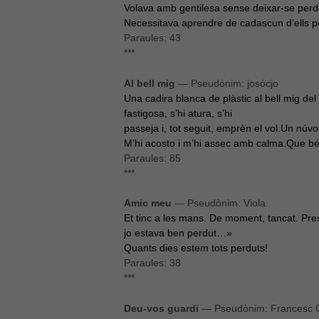
Volava amb gentilesa sense deixar-se perdre.
Necessitava aprendre de cadascun d’ells pe
Paraules: 43
***
Al bell mig
— Pseudònim: josócjo
Una cadira blanca de plàstic al bell mig del 
fastigosa, s’hi atura, s’hi
passeja i, tot seguit, emprèn el vol.Un núvol
M’hi acosto i m’hi assec amb calma.Que bé qu
Paraules: 85
***
Amic meu
— Pseudònim: Viola
Et tinc a les mans. De moment, tancat. Pres
jo estava ben perdut…»
Quants dies estem tots perduts!
Paraules: 38
***
Deu-vos guardi
— Pseudònim: Francesc 