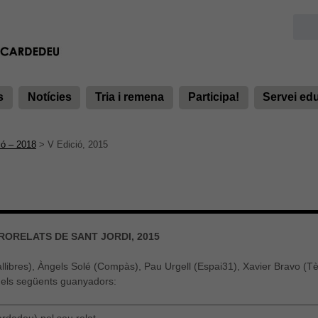
s
Notícies
Tria i remena
Participa!
Servei ed
ió – 2018
>
V Edició, 2015
ORELATS DE SANT JORDI, 2015
llibres), Àngels Solé (Compàs), Pau Urgell (Espai31), Xavier Bravo (Tè
t els següents guanyadors: