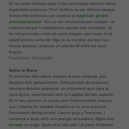
Es va sentir eufòrica quan li van aconseguir extreure dotze
esplèndids embrions. Però l’eufòria va ser efímera perquè
només tres embrions van superar el
diagnòstic genètic
preimplantacional
. Tot i no ser recomanat pels metges, va
implorar perquè li implantessin aquells tres candidats. Va
fer mil promeses a tots els sants haguts i per haver si tot
aquell procés sortia bé. Algú la va escoltar, perquè nou
mesos després, sostenia un preciós fill entre els seus
braços.
Pseudònim: Serendipity
Sobre la Siena
El soroll sec dels talons anticipa la seva arribada, just
després dels aplaudiments. Entra pel pati de butaques,
intentant denotar seguretat; un instrument gros tapa la
seva figura, desentonant amb la fragilitat del seu aspecte.
En el seu caminar es creua amb l’instrumentista anterior,
que s’intenta fer invisible després de la seva actuació
francament decepcionant. Llavors puja a l’escenari, i
comença a tocar amb una energia arrasadora; digna d’un
tornado
en auge. Quan el so del cello i el piano finalment