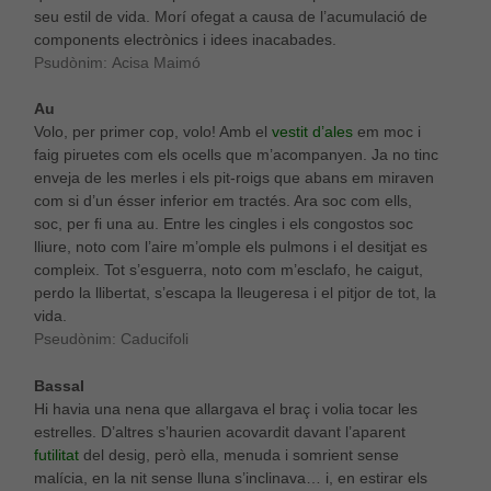
seu estil de vida. Morí ofegat a causa de l’acumulació de
components electrònics i idees inacabades.
Psudònim: Acisa Maimó
Au
Volo, per primer cop, volo! Amb el
vestit d’ales
em moc i
faig piruetes com els ocells que m’acompanyen. Ja no tinc
enveja de les merles i els pit-roigs que abans em miraven
com si d’un ésser inferior em tractés. Ara soc com ells,
soc, per fi una au. Entre les cingles i els congostos soc
lliure, noto com l’aire m’omple els pulmons i el desitjat es
compleix. Tot s’esguerra, noto com m’esclafo, he caigut,
perdo la llibertat, s’escapa la lleugeresa i el pitjor de tot, la
vida.
Pseudònim: Caducifoli
Bassal
Hi havia una nena que allargava el braç i volia tocar les
estrelles. D’altres s’haurien acovardit davant l’aparent
futilitat
del desig, però ella, menuda i somrient sense
malícia, en la nit sense lluna s’inclinava… i, en estirar els