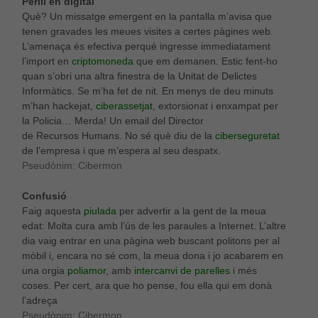
Perill en digital
Què? Un missatge emergent en la pantalla m’avisa que
tenen gravades les meues visites a certes pàgines web.
L’amenaça és efectiva perquè ingresse immediatament
l’import en
criptomoneda
que em demanen. Estic fent-ho
quan s’obri una altra finestra de la Unitat de Delictes
Informàtics. Se m’ha fet de nit. En menys de deu minuts
m’han hackejat,
ciberassetjat
, extorsionat i enxampat per
la Policia… Merda! Un email del Director
de Recursos Humans. No sé què diu de la
ciberseguretat
de l’empresa i que m’espera al seu despatx.
Pseudònim: Cibermon
Confusió
Faig aquesta
piulada
per advertir a la gent de la meua
edat: Molta cura amb l’ús de les paraules a Internet. L’altre
dia vaig entrar en una pàgina web buscant politons per al
mòbil i, encara no sé com, la meua dona i jo acabarem en
una orgia
poliamor
, amb
intercanvi de parelles
i més
coses. Per cert, ara que ho pense, fou ella qui em donà
l’adreça
Pseudònim: Cibermon