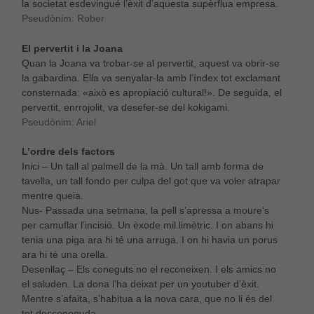
la societat esdevingué l’èxit d’aquesta supèrflua empresa.
Pseudònim: Rober
El pervertit i la Joana
Quan la Joana va trobar-se al pervertit, aquest va obrir-se
la gabardina. Ella va senyalar-la amb l’índex tot exclamant
consternada: «això es apropiació cultural!». De seguida, el
pervertit, enrrojolit, va desefer-se del kokigami.
Pseudònim: Ariel
L’ordre dels factors
Inici – Un tall al palmell de la mà. Un tall amb forma de
tavella, un tall fondo per culpa del got que va voler atrapar
mentre queia.
Nus- Passada una setmana, la pell s’apressa a moure’s
per camuflar l’incisió. Un èxode mil.limètric. I on abans hi
tenia una piga ara hi té una arruga. I on hi havia un porus
ara hi té una orella.
Desenllaç – Els coneguts no el reconeixen. I els amics no
el saluden. La dona l’ha deixat per un youtuber d’èxit.
Mentre s’afaita, s’habitua a la nova cara, que no li és del
tot desconeguda.