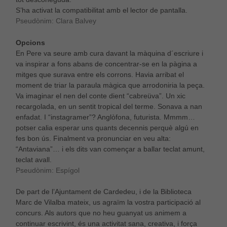
S’ha activat la compatibilitat amb el lector de pantalla.
Pseudònim: Clara Balvey
Opcions
En Pere va seure amb cura davant la màquina d´escriure i
va inspirar a fons abans de concentrar-se en la pàgina a
mitges que surava entre els corrons. Havia arribat el
moment de triar la paraula màgica que arrodoniria la peça.
Va imaginar el nen del conte dient “cabreüva”. Un xic
recargolada, en un sentit tropical del terme. Sonava a nan
enfadat. I “instagramer”? Anglòfona, futurista. Mmmm…
potser calia esperar uns quants decennis perquè algú en
fes bon ús. Finalment va pronunciar en veu alta:
“Antaviana”… i els dits van començar a ballar teclat amunt,
teclat avall.
Pseudònim: Espígol
De part de l’Ajuntament de Cardedeu, i de la Biblioteca
Marc de Vilalba mateix, us agraïm la vostra participació al
concurs. Als autors que no heu guanyat us animem a
continuar escrivint, és una activitat sana, creativa, i força