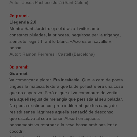
Autor: Jesús Pacheco Julià (Sant Celoni)
2n premi:
Llegenda 2.0
Mentre Sant Jordi troleja el drac a Twitter amb
constants piulades, la princesa, neguitosa per la trigança,
s’entreté llegint Tirant lo Blanc. «Això és un cavaller»,
pensa.
Autor: Ramon Ferreres i Castell (Barcelona)
3r. premi:
Gourmet
Va començar a plorar. Era inevitable. Que la carn de poeta
tingués la mateixa textura que la de pollastre era una cosa
que no esperava. Però el que el va commoure de veritat
era aquell regust de melangia que persistia al seu paladar.
No podia existir un cor prou indiferent que fos capaç de
resistir sense llàgrimes aquella sensació de desconsol
que escalava al seu interior. Absort en aquests
pensaments va retornar a la seva bassa amb pas lent el
cocodril.