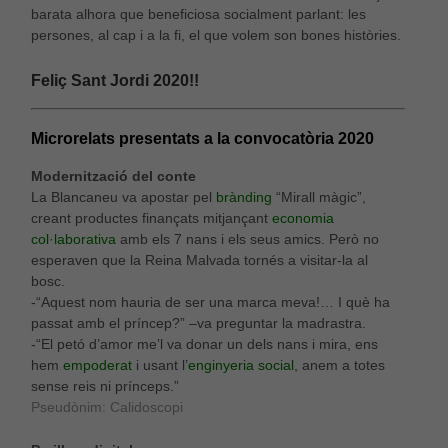
barata alhora que beneficiosa socialment parlant: les
persones, al cap i a la fi, el que volem son bones històries.
Feliç Sant Jordi 2020!!
Microrelats presentats a la convocatòria 2020
Modernització del conte
La Blancaneu va apostar pel
brànding
“Mirall màgic”,
creant productes finançats mitjançant
economia
col·laborativa
amb els 7 nans i els seus amics. Però no
esperaven que la Reina Malvada tornés a visitar-la al
bosc.
-“Aquest nom hauria de ser una marca meva!… I què ha
passat amb el príncep?” –va preguntar la madrastra.
-“El petó d’amor me’l va donar un dels nans i mira, ens
hem
empoderat
i usant l’
enginyeria social
, anem a totes
sense reis ni prínceps.”
Pseudònim: Calidoscopi