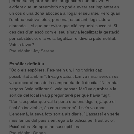
permetria separar-se dels progenitors que odiava. És
evident que un preembrió no podia evitar ser implantat en
un cos d’una dona abocada a llogar el seu úter. Però quan
l’embrió esdevé fetus, persona, estudiant, legisladora,
diputada… si que pot evitar que allò segueixi succeint. Si
des des d’un escó com el seu s’havia legalitzat la gestació
per substitució, ella volia legalitzar el divorci paternofilial.
Vots a favor?
Pseudònim: Joy Serena
Espòiler definitiu
“Odio els espòilers. Fes-me’n un, i no tindràs cap
possibilitat amb mi”, li vaig etzibar. Em va mirar seriós i es
va aixecar abans de la campaneta de fi de cita. “Ni trenta
segons. Vaig millorant”, vaig pensar. Me’l vaig trobar a la
sortida del local i vaig preguntar-li per què havia fugit.
“L’únic espòiler que val la pena que ens diguin, ja que el
final és inevitable, és com morirem”. I se’n va anar.
L’endemà, la seva foto sortia als diaris. “L’assassí en sèrie
més famós del país s’entrega a la policia per frustració”.
Psicòpates. Sempre tan susceptibles.
Pseudònim: Onnah