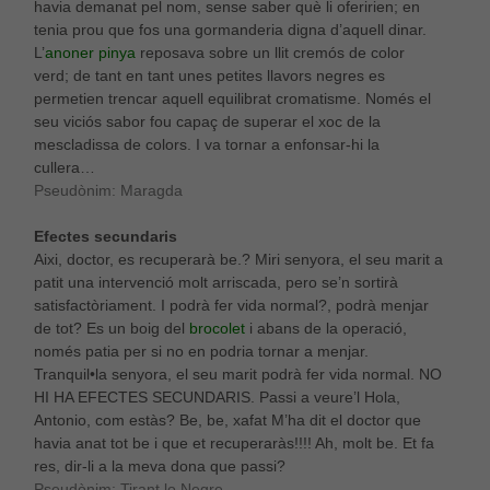
havia demanat pel nom, sense saber què li oferirien; en
tenia prou que fos una gormanderia digna d’aquell dinar.
L’
anoner pinya
reposava sobre un llit cremós de color
verd; de tant en tant unes petites llavors negres es
permetien trencar aquell equilibrat cromatisme. Només el
seu viciós sabor fou capaç de superar el xoc de la
mescladissa de colors. I va tornar a enfonsar-hi la
cullera…
Pseudònim: Maragda
Efectes secundaris
Aixi, doctor, es recuperarà be.? Miri senyora, el seu marit a
patit una intervenció molt arriscada, pero se’n sortirà
satisfactòriament. I podrà fer vida normal?, podrà menjar
de tot? Es un boig del
brocolet
i abans de la operació,
només patia per si no en podria tornar a menjar.
Tranquil•la senyora, el seu marit podrà fer vida normal. NO
HI HA EFECTES SECUNDARIS. Passi a veure’l Hola,
Antonio, com estàs? Be, be, xafat M’ha dit el doctor que
havia anat tot be i que et recuperaràs!!!! Ah, molt be. Et fa
res, dir-li a la meva dona que passi?
Pseudònim: Tirant lo Negre