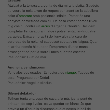
Escates
Atalaiat a la terrassa a punta de dia mira la platja. Gaudeix
de veure la noia arran de roques pentinant-se la cabellera
color d’
amarant
amb paciència infinita. Potser és una
banyista desvetllada com ell. De casa estant només li veu
mig cos nu contra un
arcus
d’argent a l’horitzó. Decideix
completar l’encisadora imatge i potser entaular-hi quatre
paraules. Baixa embravit i de lluny albira la cara de
sorpresa de la noia i el capbussó sobtat dins l’aigua. Quan
hi arriba només hi queden l’empremta d’unes mans
arrosegant-se per la sorra i unes quantes escates.
Pseudònim: Gust de mar
Anunci a vendum.com
Venc ales poc usades. Estructura de
niangó
. Taques de
cera. Pregunteu por Dèdal.
Pseudònim: Angelus silesius
Silenci delatador
Tothom tenia una copa de cava a la mà, just a punt de
brindar i de cop i volta, es va quedar en blanc. Jo que
preveia un d’aquells discursos que et posen la pell de