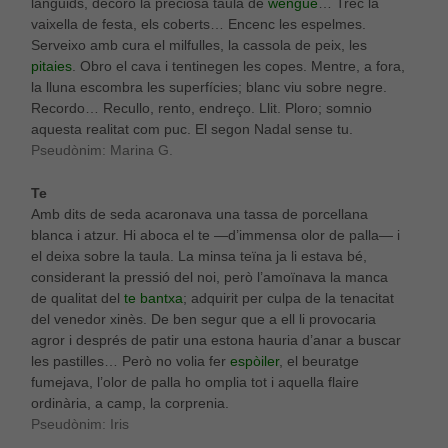
lànguids, decoro la preciosa taula de
wenguè
… Trec la
vaixella de festa, els coberts… Encenc les espelmes.
Serveixo amb cura el milfulles, la cassola de peix, les
pitaies
. Obro el cava i tentinegen les copes. Mentre, a fora,
la lluna escombra les superfícies; blanc viu sobre negre.
Recordo… Recullo, rento, endreço. Llit. Ploro; somnio
aquesta realitat com puc. El segon Nadal sense tu.
Pseudònim: Marina G.
Te
Amb dits de seda acaronava una tassa de porcellana
blanca i atzur. Hi aboca el te —d’immensa olor de palla— i
el deixa sobre la taula. La minsa teïna ja li estava bé,
considerant la pressió del noi, però l’amoïnava la manca
de qualitat del
te bantxa
; adquirit per culpa de la tenacitat
del venedor xinès. De ben segur que a ell li provocaria
agror i després de patir una estona hauria d’anar a buscar
les pastilles… Però no volia fer
espòiler
, el beuratge
fumejava, l’olor de palla ho omplia tot i aquella flaire
ordinària, a camp, la corprenia.
Pseudònim: Iris