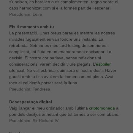
s’uneixen, es barallen o es complementen, regna sobre el
caos harmonitzat com si ella formés part de l’escenari.
Pseudònim: Leire
Els 4 moments amb tu
La presentació. Unes breus paraules mentre les nostres
mirades fugaçment es van fondre uns instants. La
retrobada. Setmanes més tard festeig de somriures i
complicitat, tot fluïa en un enamorament encisador. La
decisió. El nostre cor parlava, sense reflexions ni
consideracions, vàrem decidir viure plegats. L’
espòiler
silenciat. No vull esbrinar quin serà el nostre destí. Haver
gaudit amb tu fins avui em fa immensament plena. Avui
toco el cel demà potser serà la lluna.
Pseudònim: Tendresa
Desesperança digital
Vaig llançar el meu ordinador amb l’última
criptomoneda
al
pou dels desitjos anhelant que tot tornés a ser com abans.
Pseudònim: Sir Richard IV