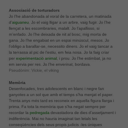
Aquestes
cookies no
Associació de torturadors
són
Jo l’he abandonada al voral de la carretera, un matinada
opcionals,
d’
aiguaneu
. Jo el vaig lligar a un arbre, vaig fugir. Jo l’he
són
llençat a les escombraries, malalt. Jo l’apallisso, si
necessàries
m’enfado. Jo l’he deixada de nit al bosc, mig morta de
per al bon
gana. Jo l’he engabiat en un espai minúscul, mesos. Jo
funcionament
web.
l’obligo a barallar-se, necessito diners. Jo el vaig tancar a
la terrassa al pic de l’estiu, em feia nosa. Jo la faig criar
per
experimentació animal
, i prou. Jo l’he estimbat, ja no
em servia per res. Jo l’he enverinat, bordava.
Estadístiques
Per a millorar
Pseudònim: Vickie, el viking
la nostra web
necessitem
Memòria
aquestes
Desenfocades, tres adolescents en blanc i negre fan
cookies.
ganyotes a un sol que amb el temps s’ha menjat el paper.
Trenta anys més tard es reconeix en aquella figura llarga i
prima. Fa tota la memòria que s’ha negat sempre per
Experiència
recordar la
pedregada
devastadora de dies d’assetjament i
Per tal que el
indiferència. Mai no hauria imaginat tan letals les
nostre lloc
conseqüències dels seus propis judicis -les úniques
web funcioni