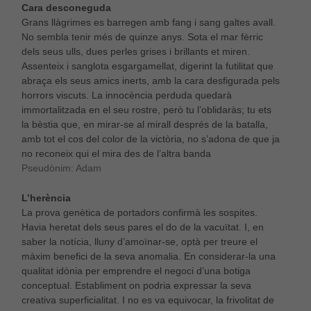
Cara desconeguda
Grans llàgrimes es barregen amb fang i sang galtes avall.
No sembla tenir més de quinze anys. Sota el mar fèrric
dels seus ulls, dues perles grises i brillants et miren.
Assenteix i sanglota esgargamellat, digerint la futilitat que
abraça els seus amics inerts, amb la cara desfigurada pels
horrors viscuts. La innocència perduda quedarà
immortalitzada en el seu rostre, però tu l’oblidaràs; tu ets
la bèstia que, en mirar-se al mirall després de la batalla,
amb tot el cos del color de la victòria, no s’adona de que ja
no reconeix qui el mira des de l’altra banda
Pseudònim: Adam
L’herència
La prova genètica de portadors confirmà les sospites.
Havia heretat dels seus pares el do de la vacuïtat. I, en
saber la notícia, lluny d’amoïnar-se, optà per treure el
màxim benefici de la seva anomalia. En considerar-la una
qualitat idònia per emprendre el negoci d’una botiga
conceptual. Establiment on podria expressar la seva
creativa superficialitat. I no es va equivocar, la frivolitat de