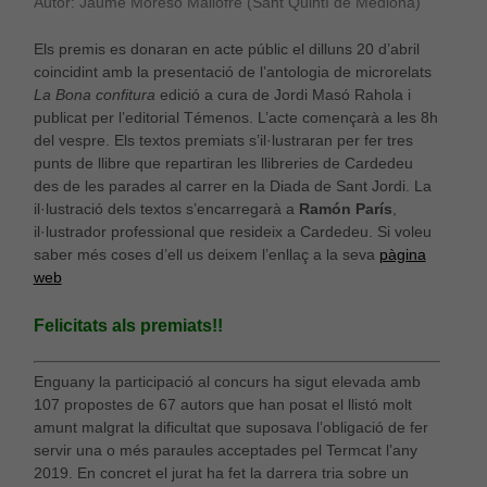
Autor: Jaume Moreso Mallofré (Sant Quintí de Mediona)
Els premis es donaran en acte públic el dilluns 20 d’abril
coincidint amb la presentació de l’antologia de microrelats
La Bona confitura
edició a cura de Jordi Masó Rahola i
publicat per l’editorial Témenos. L’acte començarà a les 8h
del vespre. Els textos premiats s’il·lustraran per fer tres
punts de llibre que repartiran les llibreries de Cardedeu
des de les parades al carrer en la Diada de Sant Jordi. La
il·lustració dels textos s’encarregarà a
Ramón París
,
il·lustrador professional que resideix a Cardedeu. Si voleu
saber més coses d’ell us deixem l’enllaç a la seva
pàgina
web
Felicitats als premiats!!
Enguany la participació al concurs ha sigut elevada amb
107 propostes de 67 autors que han posat el llistó molt
amunt malgrat la dificultat que suposava l’obligació de fer
servir una o més paraules acceptades pel Termcat l’any
2019. En concret el jurat ha fet la darrera tria sobre un