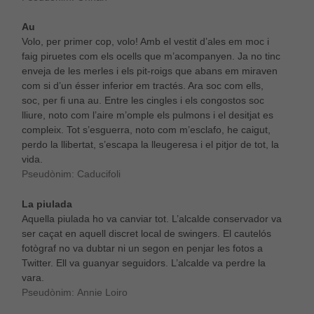
Au
Volo, per primer cop, volo! Amb el vestit d’ales em moc i
faig piruetes com els ocells que m’acompanyen. Ja no tinc
enveja de les merles i els pit-roigs que abans em miraven
com si d’un ésser inferior em tractés. Ara soc com ells,
soc, per fi una au. Entre les cingles i els congostos soc
lliure, noto com l’aire m’omple els pulmons i el desitjat es
compleix. Tot s’esguerra, noto com m’esclafo, he caigut,
perdo la llibertat, s’escapa la lleugeresa i el pitjor de tot, la
vida.
Pseudònim: Caducifoli
La piulada
Aquella piulada ho va canviar tot. L’alcalde conservador va
ser caçat en aquell discret local de swingers. El cautelós
fotògraf no va dubtar ni un segon en penjar les fotos a
Twitter. Ell va guanyar seguidors. L’alcalde va perdre la
vara.
Pseudònim: Annie Loiro