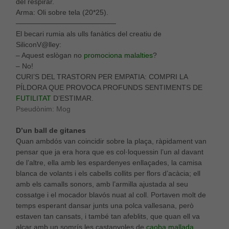
del respirar.
Arma: Oli sobre tela (20*25).
——————————————
El becari rumia als ulls fanàtics del creatiu de
SiliconV@lley:
– Aquest eslògan no
promociona malalties
?
– No!
CURI’S DEL TRASTORN PER EMPATIA: COMPRI LA
PÍLDORA QUE PROVOCA PROFUNDS SENTIMENTS DE
FUTILITAT
D’ESTIMAR.
Pseudònim: Mog
D’un ball de gitanes
Quan ambdós van coincidir sobre la plaça, ràpidament van
pensar que ja era hora que es col·loquessin l’un al davant
de l’altre, ella amb les espardenyes enllaçades, la camisa
blanca de volants i els cabells collits per flors d’acàcia; ell
amb els camalls sonors, amb l’armilla ajustada al seu
cossatge i el mocador blavós nuat al coll. Portaven molt de
temps esperant dansar junts una polca vallesana, però
estaven tan cansats, i també tan afeblits, que quan ell va
alçar amb un somrís les castanyoles de
caoba mallada
,