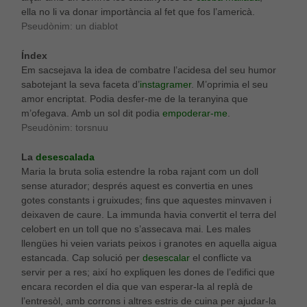
ella no li va donar importància al fet que fos l’americà.
Pseudònim: un diablot
Índex
Em sacsejava la idea de combatre l’acidesa del seu humor
sabotejant la seva faceta d’
instagramer
. M’oprimia el seu
amor encriptat. Podia desfer-me de la teranyina que
m’ofegava. Amb un sol dit podia
empoderar-me
.
Pseudònim: torsnuu
La
desescalada
Maria la bruta solia estendre la roba rajant com un doll
sense aturador; després aquest es convertia en unes
gotes constants i gruixudes; fins que aquestes minvaven i
deixaven de caure. La immunda havia convertit el terra del
celobert en un toll que no s’assecava mai. Les males
llengües hi veien variats peixos i granotes en aquella aigua
estancada. Cap solució per
desescalar
el conflicte va
servir per a res; així ho expliquen les dones de l’edifici que
encara recorden el dia que van esperar-la al replà de
l’entresòl, amb corrons i altres estris de cuina per ajudar-la