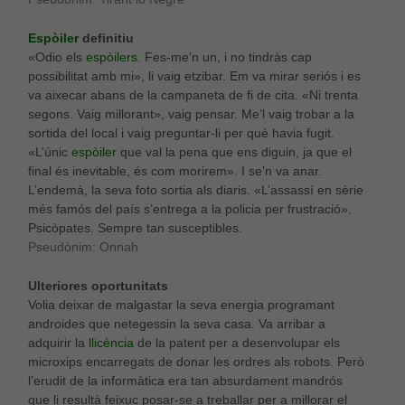
Espòiler
definitiu
«Odio els
espòilers
. Fes-me’n un, i no tindràs cap
possibilitat amb mi», li vaig etzibar. Em va mirar seriós i es
va aixecar abans de la campaneta de fi de cita. «Ni trenta
segons. Vaig millorant», vaig pensar. Me’l vaig trobar a la
sortida del local i vaig preguntar-li per què havia fugit.
«L’únic
espòiler
que val la pena que ens diguin, ja que el
final és inevitable, és com morirem». I se’n va anar.
L’endemà, la seva foto sortia als diaris. «L’assassí en sèrie
més famós del país s’entrega a la policia per frustració».
Psicòpates. Sempre tan susceptibles.
Pseudònim: Onnah
Ulteriores oportunitats
Volia deixar de malgastar la seva energia programant
androides que netegessin la seva casa. Va arribar a
adquirir la
llicència
de la patent per a desenvolupar els
microxips encarregats de donar les ordres als robots. Però
l’erudit de la informàtica era tan absurdament mandrós
que li resultà feixuc posar-se a treballar per a millorar el