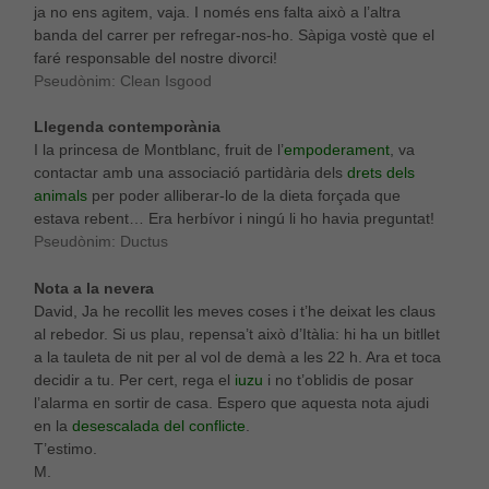
ja no ens agitem, vaja. I només ens falta això a l’altra
banda del carrer per refregar-nos-ho. Sàpiga vostè que el
faré responsable del nostre divorci!
Pseudònim: Clean Isgood
Llegenda contemporània
I la princesa de Montblanc, fruit de l’
empoderament
, va
contactar amb una associació partidària dels
drets dels
animals
per poder alliberar-lo de la dieta forçada que
estava rebent… Era herbívor i ningú li ho havia preguntat!
Pseudònim: Ductus
Nota a la nevera
David, Ja he recollit les meves coses i t’he deixat les claus
al rebedor. Si us plau, repensa’t això d’Itàlia: hi ha un bitllet
a la tauleta de nit per al vol de demà a les 22 h. Ara et toca
decidir a tu. Per cert, rega el
iuzu
i no t’oblidis de posar
l’alarma en sortir de casa. Espero que aquesta nota ajudi
en la
desescalada del conflicte
.
T’estimo.
M.