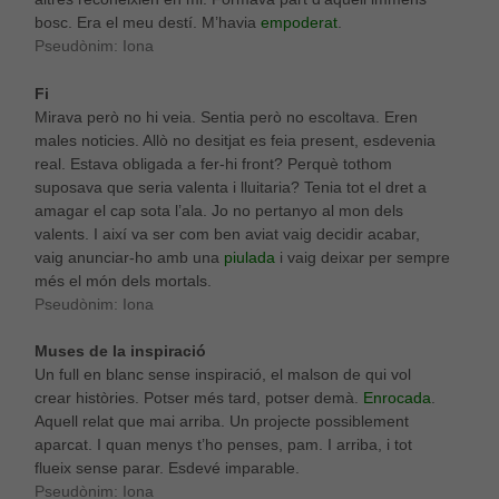
bosc. Era el meu destí. M’havia
empoderat
.
Pseudònim: Iona
Fi
Mirava però no hi veia. Sentia però no escoltava. Eren
males noticies. Allò no desitjat es feia present, esdevenia
real. Estava obligada a fer-hi front? Perquè tothom
suposava que seria valenta i lluitaria? Tenia tot el dret a
amagar el cap sota l’ala. Jo no pertanyo al mon dels
valents. I així va ser com ben aviat vaig decidir acabar,
vaig anunciar-ho amb una
piulada
i vaig deixar per sempre
més el món dels mortals.
Pseudònim: Iona
Muses de la inspiració
Un full en blanc sense inspiració, el malson de qui vol
crear històries. Potser més tard, potser demà.
Enrocada
.
Aquell relat que mai arriba. Un projecte possiblement
aparcat. I quan menys t’ho penses, pam. I arriba, i tot
flueix sense parar. Esdevé imparable.
Pseudònim: Iona
Necessàries