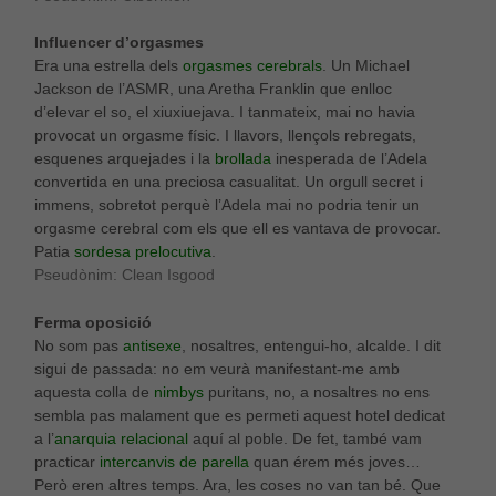
Influencer d’orgasmes
Era una estrella dels
orgasmes cerebrals
. Un Michael
Jackson de l’ASMR, una Aretha Franklin que enlloc
d’elevar el so, el xiuxiuejava. I tanmateix, mai no havia
provocat un orgasme físic. I llavors, llençols rebregats,
esquenes arquejades i la
brollada
inesperada de l’Adela
convertida en una preciosa casualitat. Un orgull secret i
immens, sobretot perquè l’Adela mai no podria tenir un
orgasme cerebral com els que ell es vantava de provocar.
Patia
sordesa prelocutiva
.
Pseudònim: Clean Isgood
Ferma oposició
No som pas
antisexe
, nosaltres, entengui-ho, alcalde. I dit
sigui de passada: no em veurà manifestant-me amb
aquesta colla de
nimbys
puritans, no, a nosaltres no ens
sembla pas malament que es permeti aquest hotel dedicat
a l’
anarquia relacional
aquí al poble. De fet, també vam
practicar
intercanvis de parella
quan érem més joves…
Però eren altres temps. Ara, les coses no van tan bé. Que