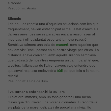
a raonar…
Pseudònim: Anaïs
Silencis
I de nou, es repetia una d’aquelles situacions com les que,
freqüentment, havien estat colpint el meu estat d’ànim els
darrers anys. Les seves paraules encara ressonaven al
meu cap, i ell, palplantat esperant la meva reacció.
Semblava talment una talla de
macoré
, com aquelles que
havíem vist l’estiu passat en el nostre viatge per Àfrica. La
distància anava creixent i amb aquells silencis semblava
que cadascú de nosaltres emprenia un camí paral·lel que,
a voltes, l’allunyava de l’altre. Llavors vaig entendre que
qualsevol resposta esdevindria
fútil
pel que feia a la nostra
relació.
Pseudònim: Cuca de llum
I va tornar a enfonsar-hi la cullera
El plat era immens, amb un fons generós i una mena
d’ales que dibuixaven una vorada d’onades. Li recordava
els plats de la mare, delicats i de porcellana nívia. Ho