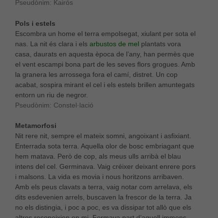
Pseudònim: Kairós
Pols i estels
Escombra un home el terra empolsegat, xiulant per sota el
nas. La nit és clara i els
arbustos de mel
plantats vora
casa, daurats en aquesta època de l’any, han permès que
el vent escampi bona part de les seves flors grogues. Amb
la granera les arrossega fora el camí, distret. Un cop
acabat, sospira mirant el cel i els estels brillen amuntegats
entorn un riu de negror.
Pseudònim: Constel·lació
Metamorfosi
Nit rere nit, sempre el mateix somni, angoixant i asfixiant.
Enterrada sota terra. Aquella olor de bosc embriagant que
hem matava. Però de cop, als meus ulls arribà el blau
intens del cel. Germinava. Vaig créixer deixant enrere pors
i malsons. La vida es movia i nous horitzons arribaven.
Amb els peus clavats a terra, vaig notar com arrelava, els
dits esdevenien arrels, buscaven la frescor de la terra. Ja
no els distingia, i poc a poc, es va dissipar tot allò que els
altres reconeixien en mi. Formava part d’aquell immens