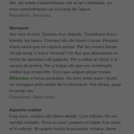
dits, els estels s’estarrufaven i tot el cel s’ondulava, en
ones concèntriques i el xiuxiueig de l’aigua.
Pseudònim: Nocturna
Navegant
Així miro el món. Darrera d’un objectiu. Combinant dura i
blanda, les tapes. Cremant els ulls hores i hores. Penjada
d’una xarxa que no captura peixos. Per les meves lletres
circula sang, o era a l’inrevés? Un flux que absorbeixo en
forma de paraules i de pàgines. Per a saltar al núvol, a la
cacera de lectors. Per a trobar ulls que em contemplin,
orelles que m’escoltin. Cors que vulguin pinçar frases.
Bibliotuber
a hores perdudes. Un pont entre autor i lector.
Un navegant pels canals de la informació. A la deriva, quan
no penjo res.
Pseudònim: Balcó obert
Aquesta realitat
Faig cues, compro els últims detalls. Com tothom. No em
sembla malaltís. Torno a casa i preparo el sopar. A la cuina
m’hi esforço. Al vespre munto la paradeta: música, llums