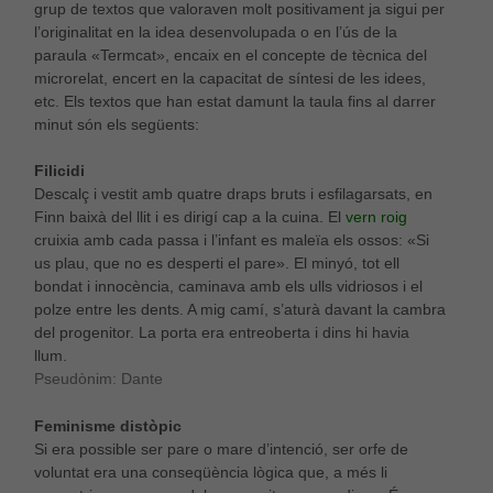
grup de textos que valoraven molt positivament ja sigui per
l’originalitat en la idea desenvolupada o en l’ús de la
paraula «Termcat», encaix en el concepte de tècnica del
microrelat, encert en la capacitat de síntesi de les idees,
etc. Els textos que han estat damunt la taula fins al darrer
minut són els següents:
Filicidi
Descalç i vestit amb quatre draps bruts i esfilagarsats, en
Finn baixà del llit i es dirigí cap a la cuina. El
vern roig
cruixia amb cada passa i l’infant es maleïa els ossos: «Si
us plau, que no es desperti el pare». El minyó, tot ell
bondat i innocència, caminava amb els ulls vidriosos i el
polze entre les dents. A mig camí, s’aturà davant la cambra
del progenitor. La porta era entreoberta i dins hi havia
llum.
Pseudònim: Dante
Feminisme distòpic
Si era possible ser pare o mare d’intenció, ser orfe de
voluntat era una conseqüència lògica que, a més li