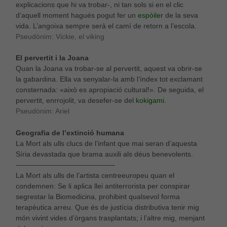
el millor
explicacions que hi va trobar-, ni tan sols si en el clic
possible
d’aquell moment hagués pogut fer un
espòiler
de la seva
durant la
vida. L’angoixa sempre serà el camí de retorn a l’escola.
vostra visita.
Pseudònim: Vickie, el viking
Si rebutges
aquestes
El pervertit i la Joana
cookies,
alguna
Quan la Joana va trobar-se al pervertit, aquest va obrir-se
funcionalitat
la gabardina. Ella va senyalar-la amb l’índex tot exclamant
desapareixerà
consternada: «això es apropiació cultural!». De seguida, el
del lloc web.
pervertit, enrrojolit, va desefer-se del
kokigami
.
Pseudònim: Ariel
Geografia de l’extinció humana
La Mort als ulls clucs de l’infant que mai seran d’aquesta
Síria devastada que brama auxili als déus benevolents.
——————————————
La Mort als ulls de l’artista centreeuropeu quan el
condemnen: Se li aplica llei antiterrorista per conspirar
segrestar la Biomedicina, prohibint qualsevol forma
terapèutica arreu. Que és de justícia distributiva tenir mig
món vivint vides d’òrgans trasplantats; i l’altre mig, menjant