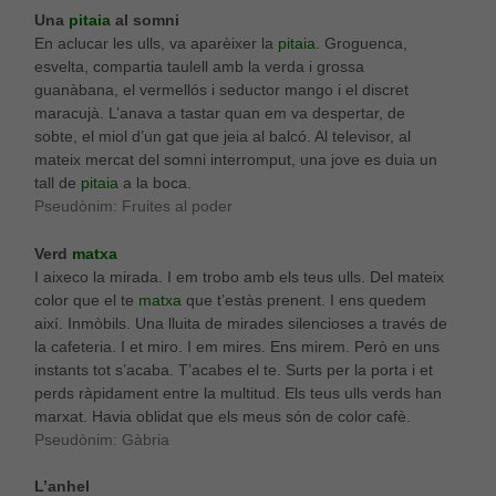
Una
pitaia
al somni
En aclucar les ulls, va aparèixer la
pitaia
. Groguenca,
esvelta, compartia taulell amb la verda i grossa
guanàbana, el vermellós i seductor mango i el discret
maracujà. L’anava a tastar quan em va despertar, de
sobte, el miol d’un gat que jeia al balcó. Al televisor, al
mateix mercat del somni interromput, una jove es duia un
tall de
pitaia
a la boca.
Pseudònim: Fruites al poder
Verd
matxa
I aixeco la mirada. I em trobo amb els teus ulls. Del mateix
color que el te
matxa
que t’estàs prenent. I ens quedem
així. Inmòbils. Una lluita de mirades silencioses a través de
la cafeteria. I et miro. I em mires. Ens mirem. Però en uns
instants tot s’acaba. T’acabes el te. Surts per la porta i et
perds ràpidament entre la multitud. Els teus ulls verds han
marxat. Havia oblidat que els meus són de color cafè.
Pseudònim: Gàbria
L’anhel