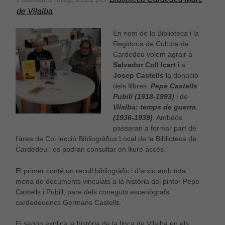
de Vilalba
En nom de la Biblioteca i la
Regidoria de Cultura de
Cardedeu volem agrair a
Salvador Coll Icart
i a
Josep Castells
la donació
dels llibres:
Pepe Castells
Pubill (1918-1993)
i de
Vilalba: temps de guerra
(1936-1939)
. Ambdós
passaran a formar part de
l’àrea de Col·lecció Bibliogràfica Local de la Biblioteca de
Cardedeu i es podran consultar en lliure accés.
El primer conté un recull bibliogràfic i d’arxiu amb tota
mena de documents vinculats a la història del pintor Pepe
Castells i Pubill, pare dels coneguts escenògrafs
cardedeuencs Germans Castells.
El segon explica la història de la finca de Vilalba en els