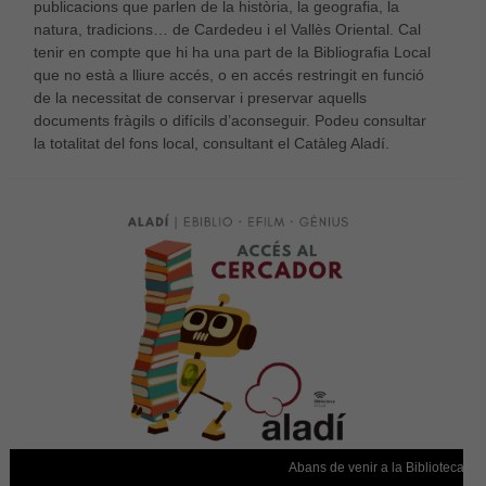
publicacions que parlen de la història, la geografia, la
natura, tradicions… de Cardedeu i el Vallès Oriental. Cal
tenir en compte que hi ha una part de la Bibliografia Local
que no està a lliure accés, o en accés restringit en funció
de la necessitat de conservar i preservar aquells
documents fràgils o difícils d’aconseguir. Podeu consultar
la totalitat del fons local, consultant el Catàleg Aladí.
Necessàries
Aquestes
cookies no
són
opcionals,
són
Abans de venir a la Biblioteca, co
necessàries