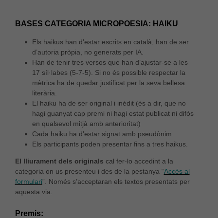
BASES CATEGORIA MICROPOESIA: HAIKU
Els haikus han d’estar escrits en català, han de ser
d’autoria pròpia, no generats per IA.
Han de tenir tres versos que han d’ajustar-se a les
17 síl·labes (5-7-5). Si no és possible respectar la
mètrica ha de quedar justificat per la seva bellesa
literària.
El haiku ha de ser original i inèdit (és a dir, que no
hagi guanyat cap premi ni hagi estat publicat ni difós
en qualsevol mitjà amb anterioritat)
Cada haiku ha d’estar signat amb pseudònim.
Els participants poden presentar fins a tres haikus.
El lliurament dels originals
cal fer-lo accedint a la
categoria on us presenteu i des de la pestanya “
Accés al
formulari
”. Només s’acceptaran els textos presentats per
aquesta via.
Premis: