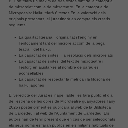
El jurat triarà un màxim de tres textos tant de la categoria
de microrelat com la de microteatre. En la categoria de
Micropoesia: Haiku triarà 6 textos En la valoració dels
originals presentats, el jurat tindrà en compte els criteris
següents:
La qualitat literària, l’originalitat i l’enginy en
l’enfocament tant del microrelat com de la peça
teatral i del haiku.
La capacitat de síntesi i la resolució dels microrelats
La capacitat de síntesi del text de microteatre i
l’esforç en ajustar-se al nombre de paraules
aconsellables.
La capacitat de respectar la mètrica i la filosofia del
haiku japonès
El veredicte del Jurat és inapel·lable i es farà públic el dia
de l’estrena de les obres de Microteatre guanyadores l’any
2025 i posteriorment es publicarà al web de la Biblioteca
de Cardedeu i al web de l’Ajuntament de Cardedeu. Els
autors han de tenir present que en cas de ser seleccionats
els seus noms es faran públics en els mitjans habituals de