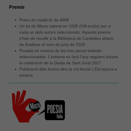
Premis
Experiència
Premi en metàl·lic de 400€
Per tal que el
Un lot de llibres valorat en 100€ (IVA inclòs) per a
nostre lloc
cada un dels autors seleccionats. Aquests premis
web funcioni
s’han de recollir a la Biblioteca de Cardedeu abans
el millor
possible
de finalitzar el mes de juny de 2026.
durant la
Posada en escena de les tres peces teatrals
vostra visita.
seleccionades. L’estrena es farà l’any següent durant
Si rebutges
la celebració de la Diada de Sant Jordi 2027.
aquestes
Publicació dels textos dins la col·lecció
L’Escriptura a
cookies,
escena
alguna
funcionalitat
desapareixerà
del lloc web.