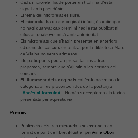
Cada microrelat ha de portar un títol i ha d’estar
signat amb pseudònim.
El tema del microrelat és lliure.
El microrelat ha de ser original i inèdit, és a dir, que
no hagi guanyat cap premi ni hagi estat publicat ni
difós en qualsevol mitjà amb anterioritat.
Els microrelats que s’hagin presentat en anteriors
edicions del concurs organitzat per la Biblioteca Marc
de Vilalba no seran admesos.
Els participants podran presentar fins a tres
propostes, sempre que s’ajustin a les normes del
concurs.
El lliurament dels originals
cal fer-lo accedint a la
categoria on us presenteu i des de la pestanya
“
Accés al formulari
”.
Només s’acceptaran els textos
presentats per aquesta via.
Premis
Publicació dels tres microrelats seleccionats en
format de punt de llibre, il·lustrat per
Anna Obon
,