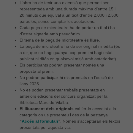
L’obra ha de tenir una extensió que permeti ser
representada amb una durada màxima d’entre 15 i
20 minuts que equival a un text d’entre 2.000 i 2.500
paraules, sense comptar les acotacions.
Cada peça de microteatre ha de portar un títol i ha
d’estar signada amb pseudònim.
Necessàries
El tema de la peça de microteatre és lliure.
Aquestes
La peça de microteatre ha de ser original i inèdita (és
cookies no
són
a dir, que no hagi guanyat cap premi ni hagi estat
opcionals,
publicat ni difós en qualsevol mitjà amb anterioritat)
són
Els participants podran presentar només una
necessàries
proposta al premi.
per al bon
No podran participar-hi els premiats en l’edició de
funcionament
l’any 2025.
web.
No es poden presentar treballs presentats en
anteriors edicions del concurs organitzat per la
Biblioteca Marc de Vilalba.
Estadístiques
El lliurament dels originals
cal fer-lo accedint a la
Per a millorar
categoria on us presenteu i des de la pestanya
la nostra web
necessitem
“
Accés al formulari
”
. Només s’acceptaran els textos
aquestes
presentats per aquesta via.
cookies.