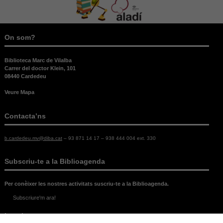
On som?
Biblioteca Marc de Vilalba
Carrer del doctor Klein, 101
08440 Cardedeu
Veure Mapa
Contacta’ns
b.cardedeu.mv@diba.cat
– 93 871 14 17 – 938 444 004 ext. 330
Subscriu-te a la Biblioagenda
Per conèixer les nostres activitats suscriu-te a la Biblioagenda.
Subscriure'm ara!
Legal