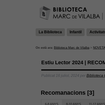
La Biblioteca
Infantil
Activitat
On està ara:
Biblioteca Marc de Vilalba
>
NOVET
Estiu Lector 2024 | RE
Publicat
16 juliol, 2024
per
Biblioteca
Recomanacions [3]
6-8 ANYS
8-10 ANYS
11-12 ANY