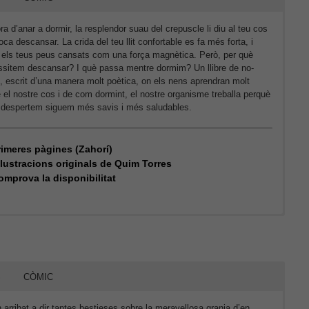
ora d’anar a dormir, la resplendor suau del crepuscle li diu al teu cos
oca descansar. La crida del teu llit confortable es fa més forta, i
 els teus peus cansats com una força magnètica. Però, per què
ssitem descansar? I què passa mentre dormim? Un llibre de no-
ó, escrit d’una manera molt poètica, on els nens aprendran molt
 el nostre cos i de com dormint, el nostre organisme treballa perquè
 despertem siguem més savis i més saludables.
rimeres pàgines (Zahorí)
l·lustracions originals de Quim Torres
omprova la disponibilitat
S
CÒMIC
 arribat a dir tantes bestieses sobre la meravellosa granja d’en