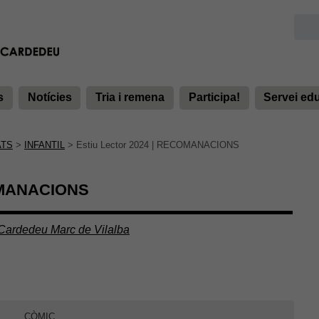
s
Notícies
Tria i remena
Participa!
Servei ed
ATS
>
INFANTIL
>
Estiu Lector 2024 | RECOMANACIONS
COMANACIONS
 Cardedeu Marc de Vilalba
S
CÒMIC