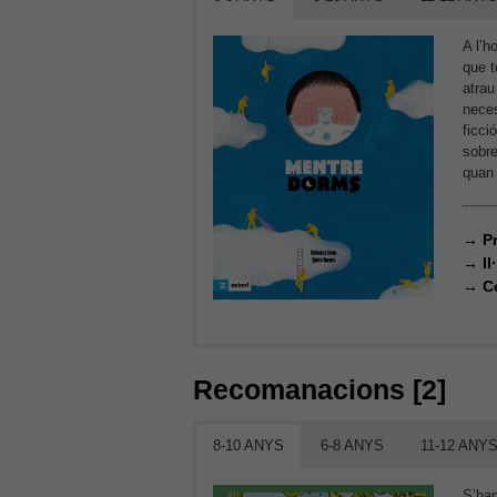
A l’h
que t
atrau
nece
ficci
sobre
quan
→
P
→
I
→
C
Recomanacions [2]
8-10 ANYS
6-8 ANYS
11-12 ANY
S’han