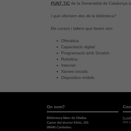
PUNT TIC
de la Generalitat de Catalunya o
I què oferirem des de la biblioteca?
Els cursos i tallers que farem són:
Ofimàtica.
Capacitació digital.
Programació amb Scratch.
Robòtica.
Internet.
Xarxes socials.
Dispositius mòbils.
On som?
Con
b.car
Biblioteca Marc de Vilalba
004 e
Carrer del doctor Klein, 101
08440 Cardedeu