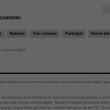
s
Notícies
Tria i remena
Participa!
Servei ed
>
Formació Digital
deu apostem per les noves tecnologies, la innovació social digital, l’ap
c de referència de la biblioteca on tens accés a internet gracies a ord
 teu dia a dia i la teva activitat digital. També hi trobaràs informació so
 buscar i trobar feina per Internet i notícies del sector de les TIC . E