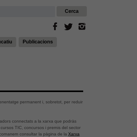
ucatiu
Publicacions
renentatge permanent i, sobretot, per reduir
inadors connectats a la xarxa que podràs
bre cursos TIC, concursos i premis del sector
t recomanem consultar la pàgina de la
Xarxa