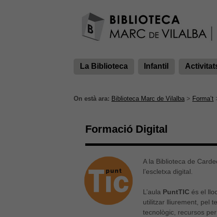
La Biblioteca
Infantil
Activitat
On està ara:
Biblioteca Marc de Vilalba
>
Forma’t
Formació Digital
A la Biblioteca de Carde
l’escletxa digital.
L’aula
PuntTIC
és el llo
utilitzar lliurement, pel
tecnològic, recursos per