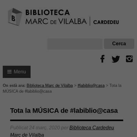
Menu
On està ara:
Biblioteca Marc de Vilalba
>
#labiblio@casa
>
Tota la
MÚSICA de #labiblio@casa
Tota la MÚSICA de #labiblio@casa
Publicat
24 març, 2020
per
Biblioteca Cardedeu
Marc de Vilalba