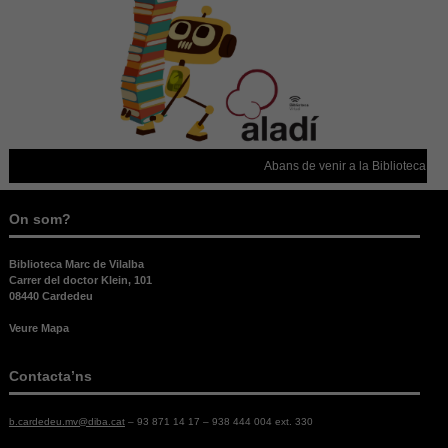
Per a millorar
la nostra web
necessitem
aquestes
cookies.
Experiència
Abans de venir a la Biblioteca, con
Per tal que el
nostre lloc
web funcioni
On som?
el millor
possible
durant la
Biblioteca Marc de Vilalba
vostra visita.
Carrer del doctor Klein, 101
Si rebutges
08440 Cardedeu
aquestes
Veure Mapa
cookies,
alguna
funcionalitat
Contacta’ns
desapareixerà
del lloc web.
b.cardedeu.mv@diba.cat
– 93 871 14 17 – 938 444 004 ext. 330