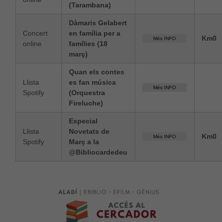
(Tarambana)
Dàmaris Gelabert
Concert
en família per a
Km0
Més INFO
online
famílies (18
març)
Quan els contes
Llista
es fan música
Més INFO
Spotify
(Orquestra
Fireluche)
Necessàries
Aquestes
Especial
cookies no
Llista
Novetats de
són
Km0
Més INFO
opcionals,
Spotify
Març a la
són
@Bibliocardedeu
necessàries
per al bon
funcionament
web.
Estadístiques