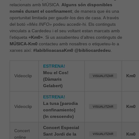
relacionats amb MÚSICA.
Alguns són disponibles
només durant el confinament
; de manera que és una
oportunitat limitada per gaudir-los des de casa. A través
del botó
«Més INFO»
podeu accedir-hi. Els continguts
vinculats a Cardedeu i el seu voltant estan marcats amb
l’etiqueta
«Km0»
. Si us assabenteu d’altres continguts de
MÚSICA-Km0
contacteu amb nosaltres o etiqueteu-lo a
xarxes així:
#labiblioacasaKm0 @bibliocardedeu
.
ESTRENA!
Mou el Cos!
Videoclip
Km0
VISUALITZAR
(Dàmaris
Gelabert)
ESTRENA!
La tusa [parodia
Videoclip
Km0
VISUALITZAR
confinamiento]
(In crescendo)
Concert Especial
Concert
Sant Jordi de la
Km0
VISUALITZAR
online