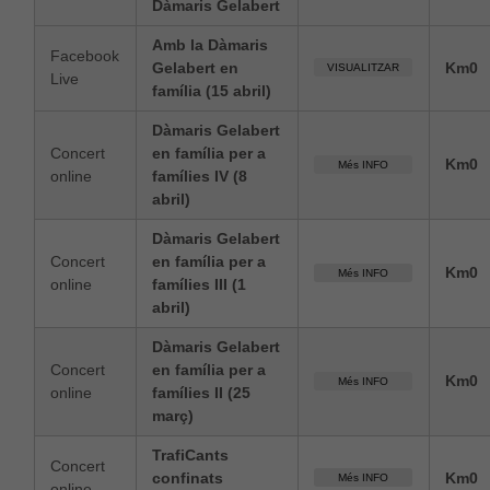
Dàmaris Gelabert
Amb la Dàmaris
Facebook
Gelabert en
Km0
VISUALITZAR
Live
família (15 abril)
Dàmaris Gelabert
Concert
en família per a
Km0
Més INFO
online
famílies IV (8
abril)
Dàmaris Gelabert
Concert
en família per a
Km0
Més INFO
online
famílies III (1
abril)
Dàmaris Gelabert
Concert
en família per a
Km0
Més INFO
online
famílies II (25
març)
TrafiCants
Concert
confinats
Km0
Més INFO
online