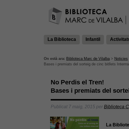
La Biblioteca
Infantil
Activitat
On està ara:
Biblioteca Marc de Vilalba
>
Noticies
Bases i premiats del sorteig de cinc bitllets Interrrai
No Perdis el Tren!
Bases i premiats del sorteig
Publicat
7 maig, 2015
per
Biblioteca 
La Bibliot