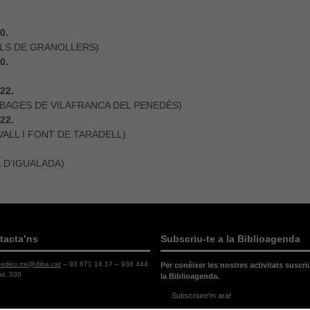
0.
ALS DE GRANOLLERS)
0.
22.
 BAGES DE VILAFRANCA DEL PENEDÈS)
22.
VALL I FONT DE TARADELL)
 D’IGUALADA)
Necessàries
Aquestes
cookies no
són
tacta’ns
Subscriu-te a la Biblioagenda
opcionals,
són
dedeu.mv@diba.cat
– 93 871 14 17 – 938 444
Per conèixer les nostres activitats suscri
necessàries
xt. 330
la Biblioagenda.
per al bon
funcionament
Subscriure'm ara!
web.