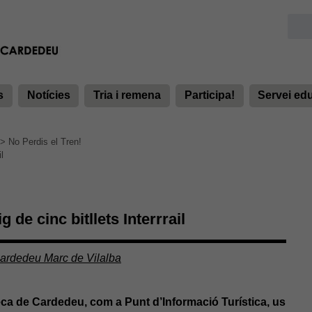
s
Notícies
Tria i remena
Participa!
Servei ed
>
No Perdis el Tren!
l
 de cinc bitllets Interrrail
Cardedeu Marc de Vilalba
eca de Cardedeu, com a Punt d’Informació Turística, us