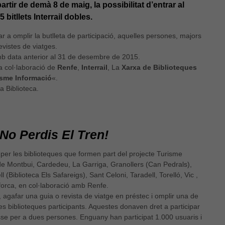
partir de demà 8 de maig, la possibilitat d’entrar al
5 bitllets Interrail dobles
.
r a omplir la butlleta de participació, aquelles persones, majors
evistes de viatges.
e amb data anterior al 31 de desembre de 2015.
la col·laboració de
Renfe
,
Interrail
, La
Xarxa de Biblioteques
isme Informació
«.
a Biblioteca.
No Perdis El Tren!
per les biblioteques que formen part del projecte Turisme
de Montbui, Cardedeu, La Garriga, Granollers (Can Pedrals),
 (Biblioteca Els Safareigs), Sant Celoni, Taradell, Torelló, Vic ,
forca, en col·laboració amb Renfe.
, agafar una guia o revista de viatge en préstec i omplir una de
es biblioteques participants. Aquestes donaven dret a participar
classe per a dues persones. Enguany han participat 1.000 usuaris i