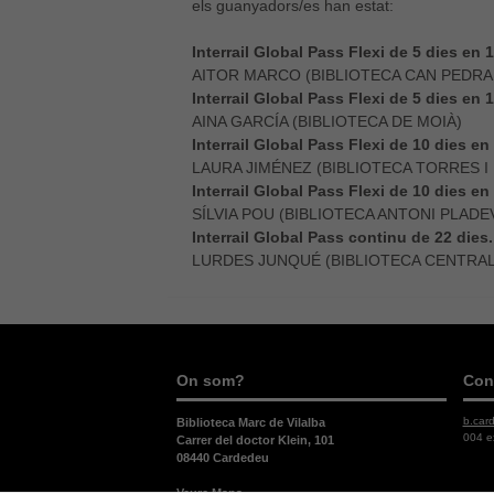
els guanyadors/es han estat:
Interrail Global Pass Flexi de 5 dies en 1
AITOR MARCO (BIBLIOTECA CAN PEDR
Interrail Global Pass Flexi de 5 dies en 1
AINA GARCÍA (BIBLIOTECA DE MOIÀ)
Interrail Global Pass Flexi de 10 dies en 
LAURA JIMÉNEZ (BIBLIOTECA TORRES I
Interrail Global Pass Flexi de 10 dies en 
SÍLVIA POU (BIBLIOTECA ANTONI PLADE
Interrail Global Pass continu de 22 dies.
LURDES JUNQUÉ (BIBLIOTECA CENTRAL
On som?
Con
b.car
Biblioteca Marc de Vilalba
004 e
Carrer del doctor Klein, 101
08440 Cardedeu
Veure Mapa