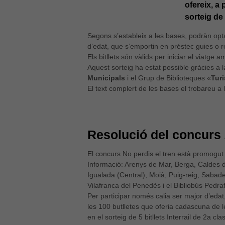
ofereix, a 
sorteig de 
Segons s’estableix a les bases, podràn opta
d’edat, que s’emportin en préstec guies o r
Els bitllets són vàlids per iniciar el viatg
Aquest sorteig ha estat possible gràcies a 
Municipals
i el Grup de Biblioteques «
Tur
El text complert de les bases el trobareu a l
Resolució del concurs
El concurs No perdis el tren està promogut 
Informació: Arenys de Mar, Berga, Caldes 
Igualada (Central), Moià, Puig-reig, Sabadell
Vilafranca del Penedès i el Bibliobús Pedra
Per participar només calia ser major d’edat
les 100 butlletes que oferia cadascuna de l
en el sorteig de 5 bitllets Interrail de 2a 