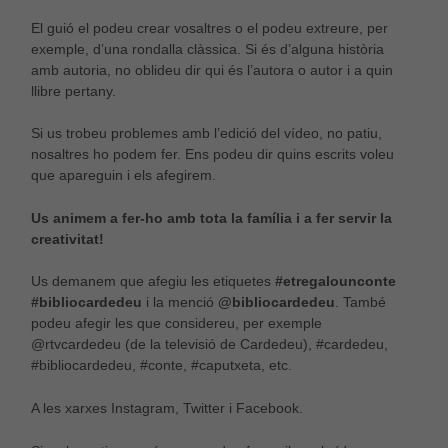
El guió el podeu crear vosaltres o el podeu extreure, per
exemple, d’una rondalla clàssica. Si és d’alguna història
amb autoria, no oblideu dir qui és l’autora o autor i a quin
llibre pertany.
Si us trobeu problemes amb l’edició del vídeo, no patiu,
nosaltres ho podem fer. Ens podeu dir quins escrits voleu
que apareguin i els afegirem.
Us animem a fer-ho amb tota la família i a fer servir la
creativitat!
Us demanem que afegiu les etiquetes
#etregalounconte
#bibliocardedeu
i la menció
@bibliocardedeu
. També
podeu afegir les que considereu, per exemple
@rtvcardedeu (de la televisió de Cardedeu), #cardedeu,
#bibliocardedeu, #conte, #caputxeta, etc.
A les xarxes Instagram, Twitter i Facebook.
És possible que la vostra configuració us impedeixi
veure aquest contingut. El més probable és que