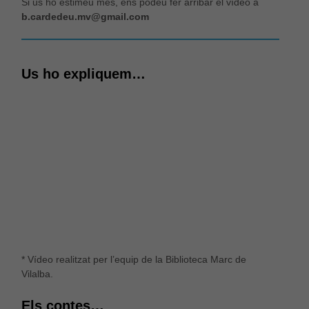
Si us ho estimeu més, ens podeu fer arribar el vídeo a
tinguis l'experiència desactivada.
b.cardedeu.mv@gmail.com
Revisar els teus ajustos
Us ho expliquem…
* Vídeo realitzat per l’equip de la Biblioteca Marc de
Vilalba.
Els contes…