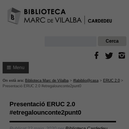
Menu
On està ara:
Biblioteca Marc de Vilalba
>
#labiblio@casa
>
ERUC 2.0
>
Presentació ERUC 2.0 #etregalounconte2punt0
Presentació ERUC 2.0
#etregalounconte2punt0
Publicat
22 maig, 2020
per
Biblioteca Cardedeu