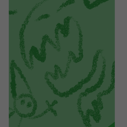
nostre lloc
web funcioni
el millor
possible
durant la
vostra visita.
Si rebutges
aquestes
cookies,
alguna
funcionalitat
desapareixerà
del lloc web.