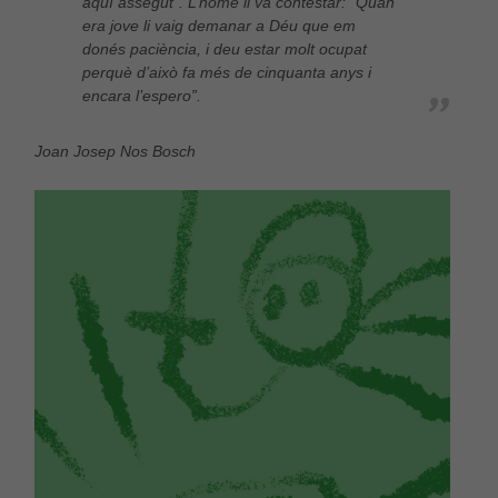
aquí assegut”. L’home li va contestar: “Quan
era jove li vaig demanar a Déu que em
Necessàries
donés paciència, i deu estar molt ocupat
Aquestes
cookies no
perquè d’això fa més de cinquanta anys i
són
encara l’espero”.
opcionals,
són
necessàries
Joan Josep Nos Bosch
per al bon
funcionament
web.
Estadístiques
Per a millorar
la nostra web
necessitem
aquestes
cookies.
Experiència
Per tal que el