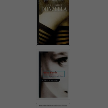
la nostra web
necessitem
aquestes
cookies.
Experiència
Per tal que el
nostre lloc
web funcioni
el millor
possible
durant la
vostra visita.
Si rebutges
aquestes
cookies,
alguna
funcionalitat
desapareixerà
del lloc web.