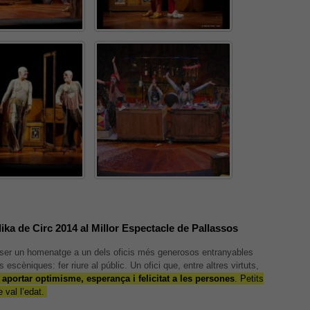
Necessàries
Aquestes
cookies no
són
opcionals,
són
necessàries
per al bon
funcionament
ika de Circ 2014 al Millor Espectacle de Pallassos
web.
er un homenatge a un dels oficis més generosos entranyables
s escèniques: fer riure al públic. Un ofici que, entre altres virtuts,
Estadístiques
 aportar optimisme, esperança i felicitat a les persones
. Petits
sible que la vostra configuració us impedeixi veure aquest
Per a millorar
e val l’edat.
t. El més probable és que tinguis l'experiència desactivada.
la nostra web