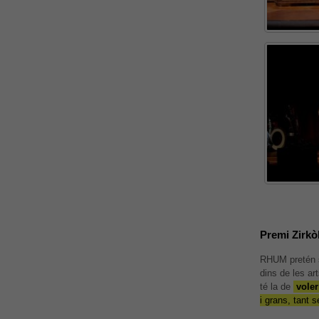
Premi Zirkòl
RHUM pretén s
dins de les art
té la de
voler
És pos
i grans, tant s
contingu