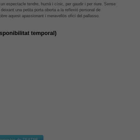
necessitem
n espectacle tendre, humà i cínic, per gaudir i per riure. Sense
aquestes
Revisar els teus ajustos
 deixant una petita porta oberta a la reflexió personal de
cookies.
obre aquest apassionant i meravellós ofici del pallasso.
ponibilitat temporal)
Experiència
Per tal que el
nostre lloc
web funcioni
el millor
possible
durant la
vostra visita.
Si rebutges
aquestes
cookies,
alguna
funcionalitat
desapareixerà
del lloc web.
propostes de TEATRE