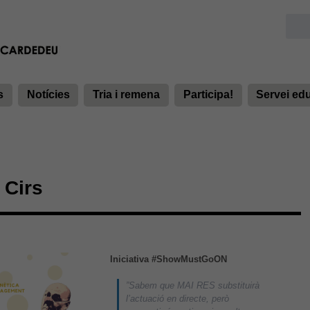
s
Notícies
Tria i remena
Participa!
Servei ed
Cirs
Iniciativa #ShowMustGoON
”Sabem que MAI RES substituirà
l’actuació en directe, però