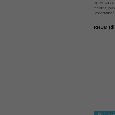
RHUM vol ser u
moralina, però
l’espectador s
RHUM (dis
Altres 