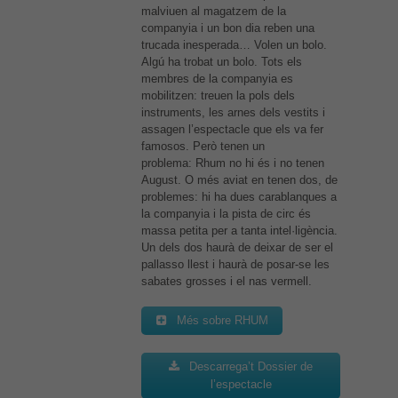
malviuen al magatzem de la
companyia i un bon dia reben una
trucada inesperada… Volen un bolo.
Algú ha trobat un bolo. Tots els
membres de la companyia es
mobilitzen: treuen la pols dels
instruments, les arnes dels vestits i
assagen l’espectacle que els va fer
famosos. Però tenen un
problema: Rhum no hi és i no tenen
August. O més aviat en tenen dos, de
problemes: hi ha dues carablanques a
la companyia i la pista de circ és
massa petita per a tanta intel·ligència.
Un dels dos haurà de deixar de ser el
pallasso llest i haurà de posar-se les
sabates grosses i el nas vermell.
Més sobre RHUM
Descarrega’t Dossier de
l’espectacle