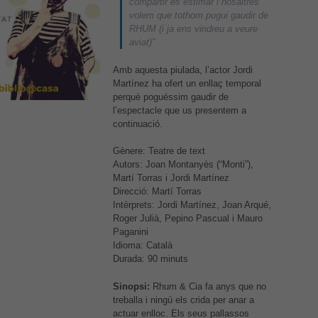
compartir és estimar i nosaltres
volem que tothom pugui gaudir de
RHUM (i ja ens vindreu a veure
aviat)”
Amb aquesta piulada, l’actor Jordi
Martínez ha ofert un enllaç temporal
perquè poguéssim gaudir de
l’espectacle que us presentem a
continuació.
Gènere: Teatre de text
Autors: Joan Montanyès (“Monti”),
Martí Torras i Jordi Martínez
Direcció: Martí Torras
Intèrprets: Jordi Martínez, Joan Arqué,
Roger Julià, Pepino Pascual i Mauro
Paganini
Idioma: Català
Durada: 90 minuts
Sinopsi:
Rhum & Cia fa anys que no
treballa i ningú els crida per anar a
actuar enlloc. Els seus pallassos