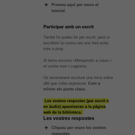
web funcioni
Premeu aquí per veure el
el millor
tutorial.
possible
durant la
vostra visita.
Participar amb un escrit
Si rebutges
aquestes
També ho podeu fer per escrit, però si
cookies,
escoltem la vostra veu ens farà estar
alguna
més a prop.
funcionalitat
desapareixerà
Al tema escriviu «Menjamots a casa» i
del lloc web.
el vostre nom i cognoms.
Us recomanem escriure una mica sobre
allò que voleu expressar.
Com a
mínim els punts claus.
Les vostres respostes (per escrit o
en àudio) apareixeran a la pàgina
web de la biblioteca.
Les vostres respostes
Cliqueu per veure les vostres
respostes