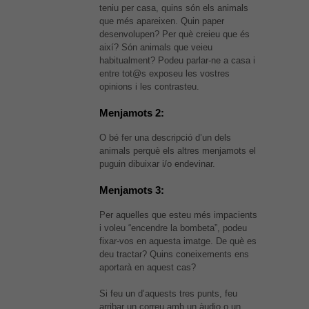
teniu per casa, quins són els animals
que més apareixen. Quin paper
desenvolupen? Per què creieu que és
així? Són animals que veieu
habitualment? Podeu parlar-ne a casa i
entre tot@s exposeu les vostres
opinions i les contrasteu.
Menjamots 2:
O bé fer una descripció d’un dels
animals perquè els altres menjamots el
puguin dibuixar i/o endevinar.
Menjamots 3:
Per aquelles que esteu més impacients
i voleu “encendre la bombeta”, podeu
fixar-vos en aquesta imatge. De què es
deu tractar? Quins coneixements ens
aportarà en aquest cas?
Si feu un d’aquests tres punts, feu
arribar un correu amb un àudio o un