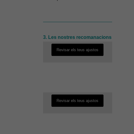
Iris
És possible que la vostra
configuració us impedeixi veure
aquest contingut. El més probable
és que tinguis l'experiència
Uma:
desactivada.
3. Les nostres recomanacions
Revisar els teus ajustos
Manal
És possible que la vostra
configuració us impedeixi veure
aquest contingut. El més probable
és que tinguis l'experiència
desactivada.
Revisar els teus ajustos