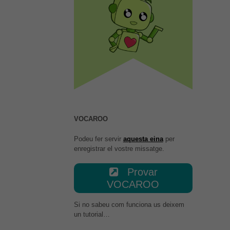
Necessàries
Aquestes
cookies no
són
opcionals,
són
necessàries
per al bon
funcionament
web.
VOCAROO
Estadístiques
Per a millorar
Podeu fer servir
aquesta eina
per
la nostra web
enregistrar el vostre missatge.
necessitem
aquestes
Provar
cookies.
VOCAROO
Si no sabeu com funciona us deixem
Experiència
un tutorial…
Per tal que el
nostre lloc