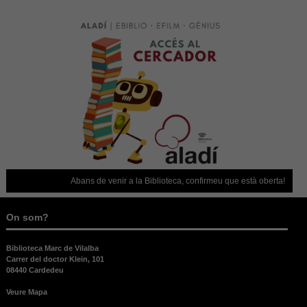
Abans de venir a la Biblioteca, confirmeu que està oberta!
Necessite
On som?
Biblioteca Marc de Vilalba
Carrer del doctor Klein, 101
08440 Cardedeu
Veure Mapa