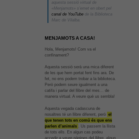
aquesta sessió virtual de
«Menjamots» s’emet en obert pel
canal de YouTube
de la Biblioteca
Marc de Vilalba.
MENJAMOTS A CASA!
Hola, Menjamots! Com va el
confinament?
Aquesta sessió serà una mica diferent
de les que hem portat fent fins ara. De
fet, no ens podem trobar a la biblioteca.
Però podem seure igualment a una
catifa i parlar del llibre del mes… de
manera virtual. A veure què us sembla!
Aquesta vegada cadascuna de
nosaltres té un llibre diferent, però
el
que tenen tots en comú és que ens
parlen d’animals
. Us passem la llista
de tots ells. En algun cas podeu
accedir a veure pàgines del llibre, algun