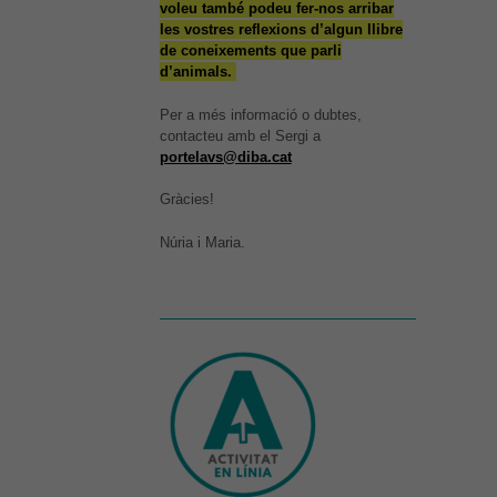
voleu també podeu fer-nos arribar
les vostres reflexions d’algun llibre
de coneixements que parli
d’animals.
Per a més informació o dubtes,
contacteu amb el Sergi a
portelavs@diba.cat
Gràcies!
Núria i Maria.