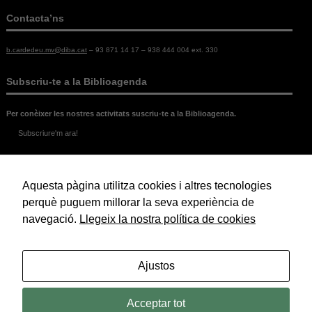
Contacta’ns
b.cardedeu.mv@diba.cat
– 93 871 14 17 – 938 444 004 ext. 330
Subscriu-te a la Biblioagenda
Per conèixer les nostres activitats suscriu-te a la Biblioagenda.
Subscriure'm ara!
Legal
Aquesta pàgina utilitza cookies i altres tecnologies
Política de Cookies
Política de Privacitat
perquè puguem millorar la seva experiència de
Avís Legal
navegació.
Llegeix la nostra política de cookies
© 2026 Biblioteca Marc de Vilalba.
Ajustos
Acceptar tot