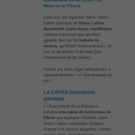
Internacional de les Dones i les
Nenes en la Ciència.
Cada any, per aquestes dates, rebem
moltes peticions de
llibres i altres
documents sobre dones científiques
;
sobretot d’alumnes que aprofiten
aquests dies per fer
treballs de
recerca
, aprofitant l’esdeveniment i, de
pas, el del pròxim 8 de març (Dia
Internacional de les Dones).
Aquest any hem volgut anticipar-nos a
aquesta demanda i us hem preparat tot
això…
Necessàries
LA CAPSA (estudiants
Aquestes
primària)
cookies no
A l’Àrea Infantil de la Biblioteca
són
trobareu
una capsa de fusta plena de
opcionals,
llibres
que expliquen històries sobre
són
dones i nenes vinculades d’alguna
necessàries
manera a la ciència: biografies, contes,
per al bon
invents, fites, descobriments…