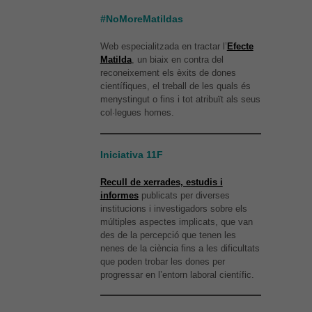
#NoMoreMatildas
Web especialitzada en tractar l’
Efecte
Matilda
, un biaix en contra del
reconeixement els èxits de dones
científiques, el treball de les quals és
menystingut o fins i tot atribuït als seus
col·legues homes.
Iniciativa 11F
Recull de xerrades, estudis i
informes
publicats per diverses
institucions i investigadors sobre els
múltiples aspectes implicats, que van
des de la percepció que tenen les
nenes de la ciència fins a les dificultats
que poden trobar les dones per
progressar en l’entorn laboral científic.