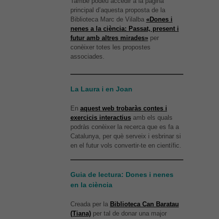
També podeu accedir a la pàgina
principal d’aquesta proposta de la
Biblioteca Marc de Vilalba
«Dones i
nenes a la ciència: Passat, present i
futur amb altres mirades»
per
conèixer totes les propostes
associades.
La Laura i en Joan
En
aquest web trobaràs contes i
exercicis interactius
amb els quals
podràs conèixer la recerca que es fa a
Catalunya, per què serveix i esbrinar si
en el futur vols convertir-te en científic.
Guia de lectura: Dones i nenes
en la ciència
Creada per la
Biblioteca Can Baratau
(Tiana)
per tal de donar una major