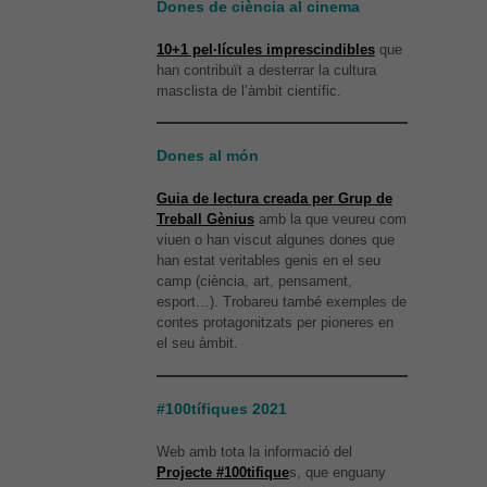
Dones de ciència al cinema
10+1 pel·lícules imprescindibles
que
han contribuït a desterrar la cultura
masclista de l’àmbit científic.
Dones al món
Guia de lectura creada per Grup de
Treball Gènius
amb la que veureu com
viuen o han viscut algunes dones que
han estat veritables genis en el seu
camp (ciència, art, pensament,
esport…). Trobareu també exemples de
contes protagonitzats per pioneres en
el seu àmbit.
#100tífiques 2021
Web amb tota la informació del
Projecte #100tifique
s, que enguany