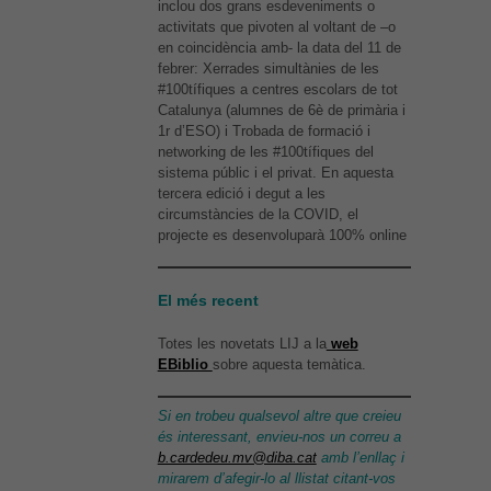
inclou dos grans esdeveniments o
activitats que pivoten al voltant de –o
en coincidència amb- la data del 11 de
febrer: Xerrades simultànies de les
#100tífiques a centres escolars de tot
Catalunya (alumnes de 6è de primària i
1r d’ESO) i Trobada de formació i
networking de les #100tífiques del
sistema públic i el privat. En aquesta
tercera edició i degut a les
circumstàncies de la COVID, el
projecte es desenvoluparà 100% online
El més recent
Totes les novetats LIJ a la
web
EBiblio
sobre aquesta temàtica.
Si en trobeu qualsevol altre que creieu
és interessant, envieu-nos un correu a
b.cardedeu.mv@diba.cat
amb l’enllaç i
mirarem d’afegir-lo al llistat citant-vos