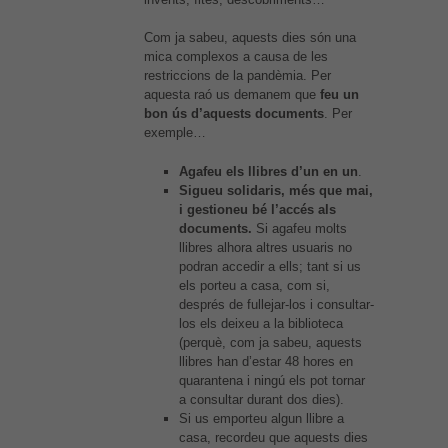
funcionament
web.
Com ja sabeu, aquests dies són una
mica complexos a causa de les
restriccions de la pandèmia. Per
Estadístiques
aquesta raó us demanem que
feu un
Per a millorar
bon ús d’aquests documents
. Per
la nostra web
exemple…
necessitem
aquestes
Agafeu els llibres d’un en un
.
cookies.
Sigueu solidaris, més que mai,
i gestioneu bé l’accés als
documents.
Si agafeu molts
Experiència
llibres alhora altres usuaris no
Per tal que el
podran accedir a ells; tant si us
nostre lloc
els porteu a casa, com si,
web funcioni
després de fullejar-los i consultar-
el millor
los els deixeu a la biblioteca
possible
(perquè, com ja sabeu, aquests
durant la
llibres han d’estar 48 hores en
vostra visita.
quarantena i ningú els pot tornar
Si rebutges
a consultar durant dos dies).
aquestes
Si us emporteu algun llibre a
cookies,
casa, recordeu que aquests dies
alguna