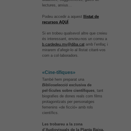
lectures, arxius…
Podeu accedir a aquest
llistat de
recursos AQUÍ
.
Si en trobeu qualsevol altre que creieu
és interessant, envieu-nos un correu a
b.cardedeu.mv@diba.cat
amb l’enllaç i
mirarem d’afegir-lo al llistat citant-vos
com a col·laboradors.
«Cine-tífiques»
També hem preparat una
Biblioselecció
exclusiva de
pel·lícules sobre científiques
, tant
biografies de dones reals com films
protagonitzats per personatges
femenins «de ficció» amb rols
científics.
Les trobareu a la zona
d’Audiovisuals de la Planta Baixa.