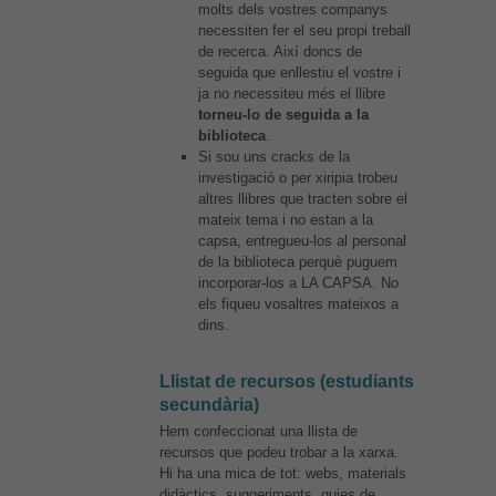
molts dels vostres companys
funcionalitat
necessiten fer el seu propi treball
desapareixerà
de recerca. Així doncs de
del lloc web.
seguida que enllestiu el vostre i
ja no necessiteu més el llibre
torneu-lo de seguida a la
biblioteca
.
Si sou uns cracks de la
investigació o per xiripia trobeu
altres llibres que tracten sobre el
mateix tema i no estan a la
capsa, entregueu-los al personal
de la biblioteca perquè puguem
incorporar-los a LA CAPSA. No
els fiqueu vosaltres mateixos a
dins.
Llistat de recursos (estudiants
secundària)
Hem confeccionat una llista de
recursos que podeu trobar a la xarxa.
Hi ha una mica de tot: webs, materials
didàctics, suggeriments, guies de