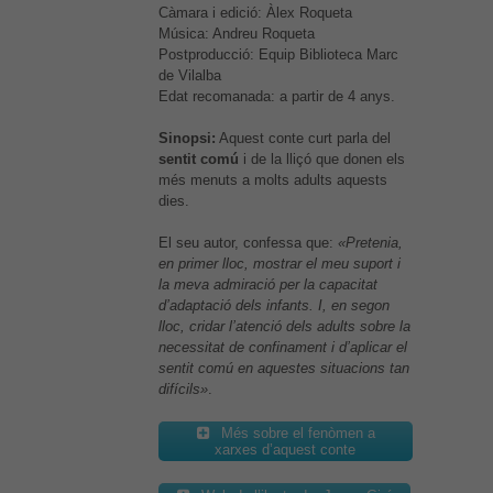
Càmara i edició: Àlex Roqueta
Música: Andreu Roqueta
Postproducció: Equip Biblioteca Marc
de Vilalba
Edat recomanada: a partir de 4 anys.
Sinopsi:
Aquest conte curt parla del
sentit comú
i de la lliçó que donen els
més menuts a molts adults aquests
dies.
El seu autor, confessa que:
«Pretenia,
en primer lloc, mostrar el meu suport i
la meva admiració per la capacitat
d’adaptació dels infants. I, en segon
lloc, cridar l’atenció dels adults sobre la
necessitat de confinament i d’aplicar el
sentit comú en aquestes situacions tan
difícils»
.
Més sobre el fenòmen a
xarxes d’aquest conte