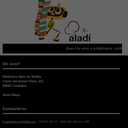
cookies no
són
opcionals,
són
necessàries
per al bon
funcionament
web.
Abans de venir a la Biblioteca, confirmeu
Estadístiques
Per a millorar
On som?
la nostra web
necessitem
Biblioteca Marc de Vilalba
aquestes
Carrer del doctor Klein, 101
cookies.
08440 Cardedeu
Veure Mapa
Experiència
Per tal que el
Contacta’ns
nostre lloc
web funcioni
b.cardedeu.mv@diba.cat
– 93 871 14 17 – 938 444 004 ext. 330
el millor