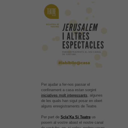
Estadístiques
Per a millorar
la nostra web
necessitem
aquestes
cookies.
Experiència
Per tal que el
nostre lloc
web funcioni
el millor
possible
Per ajudar a fer-nos passar el
durant la
confinament a casa estan sorgint
vostra visita.
iniciatives molt interessants
, algunes
Si rebutges
de les quals han sigut posar en obert
aquestes
alguns enregistraments de Teatre.
cookies,
alguna
funcionalitat
Per part de
Scla’Ka Si Teatre
us
desapareixerà
posem al vostre abast el nostre canal
del lloc web.
de youtube, on, si voleu, podreu veure