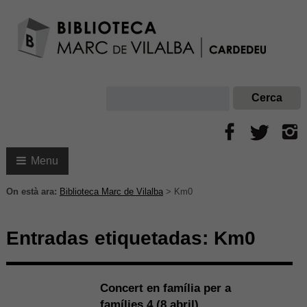
Menu
On està ara:
Biblioteca Marc de Vilalba
>
Km0
Entradas etiquetadas:
Km0
Concert en família per a
famílies 4 (8 abril)