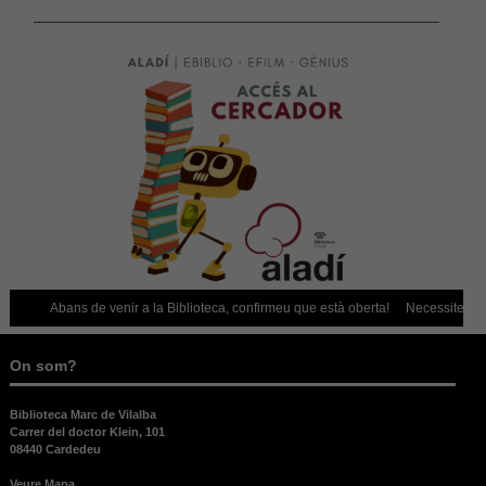
Abans de venir a la Biblioteca, confirmeu que està oberta!
Necessiteu portar
On som?
Biblioteca Marc de Vilalba
Carrer del doctor Klein, 101
08440 Cardedeu
Veure Mapa