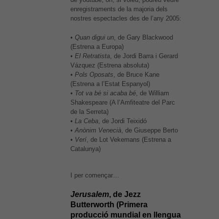
enregistraments de la majoria dels
nostres espectacles des de l’any 2005:
•
Quan digui un
, de Gary Blackwood
(Estrena a Europa)
•
El Retratista
, de Jordi Barra i Gerard
Vázquez (Estrena absoluta)
•
Pols Oposats
, de Bruce Kane
(Estrena a l’Estat Espanyol)
•
Tot va bé si acaba bé
, de William
Shakespeare (A l’Amfiteatre del Parc
de la Serreta)
•
La Ceba
, de Jordi Teixidó
•
Anònim Venecià
, de Giuseppe Berto
•
Verí
, de Lot Vekemans (Estrena a
Catalunya)
I per començar…
És possible que la vostra
configuració us impedeixi veure
Jerusalem
, de Jezz
aquest contingut. El més probable
Butterworth (Primera
és que tinguis l'experiència
producció mundial en llengua