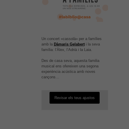
Un concert «cassolà» per a famílies
amb la
Dàmaris Gelabert
i la seva
família: l’Àlex, l’Adrià i la Laia.
Des de casa seva, aquesta familia
És possible que la vostra
musical ens ofereixen una segona
configuració us impedeixi veure
experiència acústica amb noves
aquest contingut. El més probable
cançons…
és que tinguis l'experiència
desactivada.
Revisar els teus ajustos