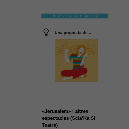
Concert anterior (18 de març)
Una proposta de...
Necessàries
Aquestes
cookies no
són
opcionals,
són
necessàries
per al bon
«Jerusalem» i altres
funcionament
espectacles (Scla’Ka Si
web.
Teatre)