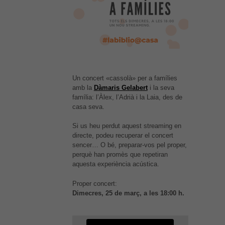
Un concert «cassolà» per a famílies
amb la
Dàmaris Gelabert
i la seva
família: l’Àlex, l’Adrià i la Laia, des de
casa seva.
Si us heu perdut aquest streaming en
directe, podeu recuperar el concert
sencer… O bé, preparar-vos pel proper,
perquè han promès que repetiran
aquesta experiència acústica.
És possible que la vostra
configuració us impedeixi veure
Proper concert:
aquest contingut. El més probable
Dimecres, 25 de març, a les 18:00 h.
és que tinguis l'experiència
desactivada.