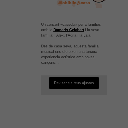
Un concert «cassolà» per a famílies
amb la
Dàmaris Gelabert
i la seva
família: l’Àlex, l’Adrià i la Laia.
Des de casa seva, aquesta familia
És possible que la vostra
musical ens ofereixen una tercera
configuració us impedeixi veure
experiència acústica amb noves
aquest contingut. El més probable
cançons…
és que tinguis l'experiència
desactivada.
Revisar els teus ajustos