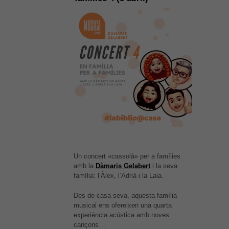
Un concert «cassolà» per a famílies
amb la
Dàmaris Gelabert
i la seva
família: l’Àlex, l’Adrià i la Laia.
Des de casa seva, aquesta família
És possible que la vostra
musical ens ofereixen una quarta
configuració us impedeixi veure
experiència acústica amb noves
aquest contingut. El més probable
cançons…
és que tinguis l'experiència