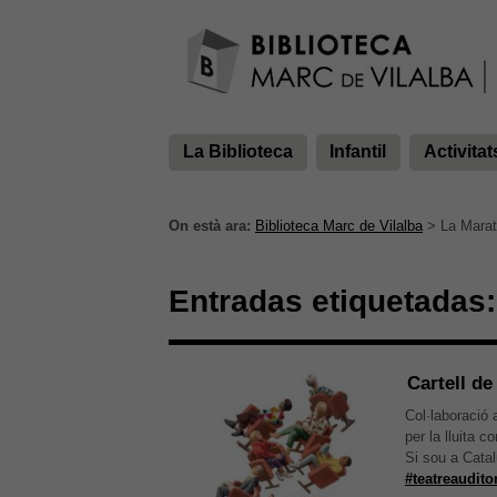
La Biblioteca
Infantil
Activitat
On està ara:
Biblioteca Marc de Vilalba
>
La Mara
Entradas etiquetadas:
Cartell de
Col·laboraci
per la lluita c
Si sou a Cata
#teatreaudito