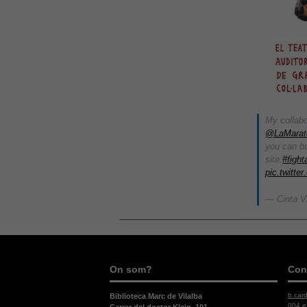
My collabo
@LaMara
you can bu
site.
#figh
pic.twitt
— Cinta V
On som?
Con
b.car
Biblioteca Marc de Vilalba
004 e
Carrer del doctor Klein, 101