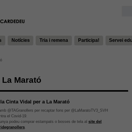
s
Notícies
Tria i remena
Participa!
Servei ed
tó
La Marató
 la Cinta Vidal per a La Marató
ó amb @TAGranollers per recaptar fons per @LaMaratoTV3_SVH
ontra el Covid-19.
lunya podeu comprar estampats o bosses de tela al
site del
ridegranollers
.