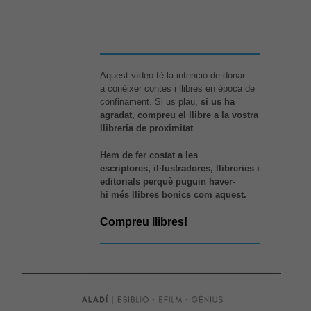
Aquest vídeo té la intenció de donar
a conèixer contes i llibres en època de
confinament. Si us plau,
si us ha
agradat, compreu el llibre a la vostra
llibreria de proximitat
.
Hem de fer costat a les
escriptores, il·lustradores, llibreries i
editorials perquè puguin haver-
hi més llibres bonics com aquest.
Compreu llibres!
Necessàries