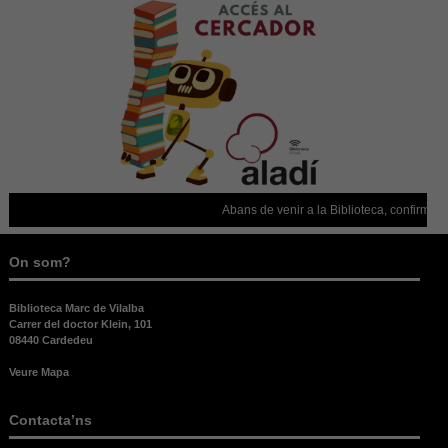
Aquestes
cookies no
són
opcionals,
són
necessàries
per al bon
funcionament
web.
Abans de venir a la Biblioteca, confirmeu 
Estadístiques
Per a millorar
la nostra web
On som?
necessitem
aquestes
Biblioteca Marc de Vilalba
cookies.
Carrer del doctor Klein, 101
08440 Cardedeu
Veure Mapa
Experiència
Per tal que el
nostre lloc
Contacta’ns
web funcioni