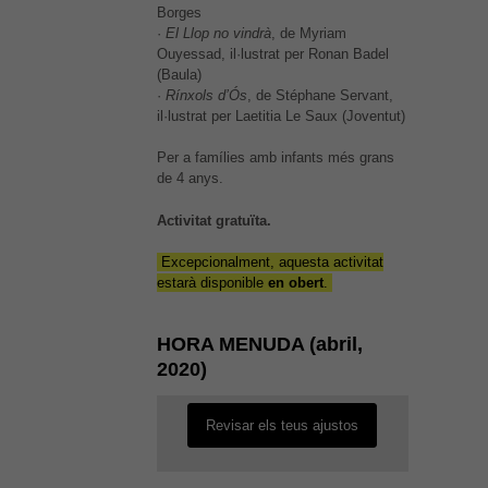
Borges
·
El Llop no vindrà
, de Myriam
Ouyessad, il·lustrat per Ronan Badel
(Baula)
·
Rínxols d’Ós
, de Stéphane Servant,
il·lustrat per Laetitia Le Saux (Joventut)
Per a famílies amb infants més grans
de 4 anys.
Activitat gratuïta.
Excepcionalment, aquesta activitat
estarà disponible
en obert
.
És possible que la vostra
configuració us impedeixi veure
aquest contingut. El més probable
HORA MENUDA (abril,
és que tinguis l'experiència
2020)
desactivada.
Revisar els teus ajustos