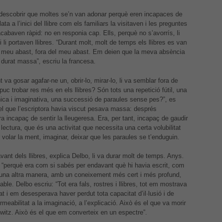
cookies.
descobrir que moltes se’n van adonar perquè eren incapaces de
elata a l’inici del llibre com els familiars la visitaven i les preguntes
’acabaven ràpid: no en responia cap. Ells, perquè no s’avorrís, li
Experiència
i li portaven llibres. “Durant molt, molt de temps els llibres es van
Per tal que el
al meu abast, fora del meu abast. Em deien que la meva absència
nostre lloc
durat massa”, escriu la francesa.
web funcioni
el millor
 va gosar agafar-ne un, obrir-lo, mirar-lo, li va semblar fora de
possible
 puc trobar res més en els llibres? Són tots una repetició fútil, una
durant la
ica i imaginativa, una successió de paraules sense pes?”, es
vostra visita.
el que l’escriptora havia viscut pesava massa: després
Si rebutges
a incapaç de sentir la lleugeresa. Era, per tant, incapaç de gaudir
aquestes
 lectura, que és una activitat que necessita una certa volubilitat
cookies,
 volar la ment, imaginar, deixar que les paraules se t’enduguin.
alguna
funcionalitat
vant dels llibres, explica Delbo, li va durar molt de temps. Anys.
desapareixerà
r “perquè era com si sabés per endavant què hi havia escrit, com
del lloc web.
’una altra manera, amb un coneixement més cert i més profund,
table. Delbo escriu: “Tot era fals, rostres i llibres, tot em mostrava
at i em desesperava haver perdut tota capacitat d’il·lusió i de
rmeabilitat a la imaginació, a l’explicació. Això és el que va morir
witz. Això és el que em converteix en un espectre”.