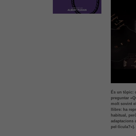
És un tòpic: 
preguntar «Qu
molt sovint el
llibre: ha rep
habitual, per
adaptacions d
pel·lícula?»).