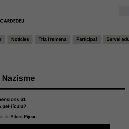
s
Notícies
Tria i remena
Participa!
Servei ed
Nazisme
mensions 61
a pel·lícula?
ó de
Albert Pijoan