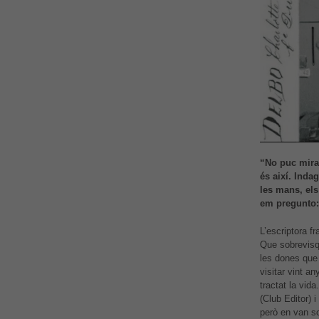
“No puc mirar
és així. Indag
les mans, els
em pregunto:
L’escriptora f
Que sobrevisqu
les dones que 
visitar vint a
tractat la vid
(Club Editor) 
però en van so