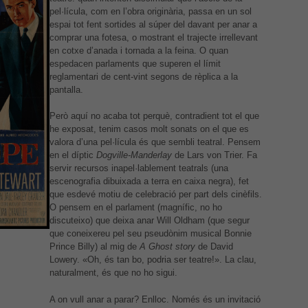
pel·lícula, com en l’obra originària, passa en un sol
espai tot fent sortides al súper del davant per anar a
comprar una fotesa, o mostrant el trajecte irrellevant
en cotxe d’anada i tornada a la feina. O quan
espedacen parlaments que superen el límit
reglamentari de cent-vint segons de rèplica a la
pantalla.
Però aquí no acaba tot perquè, contradient tot el que
he exposat, tenim casos molt sonats on el que es
valora d’una pel·lícula és que sembli teatral. Pensem
en el díptic
Dogville-Manderlay
de Lars von Trier. Fa
servir recursos inapel·lablement teatrals (una
escenografia dibuixada a terra en caixa negra), fet
que esdevé motiu de celebració per part dels cinèfils.
O pensem en el parlament (magnífic, no ho
discuteixo) que deixa anar Will Oldham (que segur
que coneixereu pel seu pseudònim musical Bonnie
Prince Billy) al mig de
A Ghost story
de David
Lowery. «Oh, és tan bo, podria ser teatre!». La clau,
naturalment, és que no ho sigui.
A on vull anar a parar? Enlloc. Només és un invitació