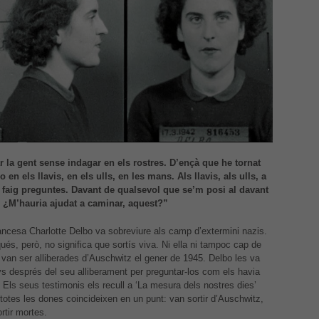
Necessàries
Aquestes
cookies no
són
opcionals,
 la gent sense indagar en els rostres. D’ençà que he tornat
són
o en els llavis, en els ulls, en les mans. Als llavis, als ulls, a
necessàries
 faig preguntes. Davant de qualsevol que se’m posi al davant
per al bon
 ¿M’hauria ajudat a caminar, aquest?”
funcionament
web.
rancesa Charlotte Delbo va sobreviure als camp d’extermini nazis.
és, però, no significa que sortís viva. Ni ella ni tampoc cap de
van ser alliberades d’Auschwitz el gener de 1945. Delbo les va
Estadístiques
nys després del seu alliberament per preguntar-los com els havia
Per a millorar
a. Els seus testimonis els recull a ‘La mesura dels nostres dies’
la nostra web
i totes les dones coincideixen en un punt: van sortir d’Auschwitz,
necessitem
rtir mortes.
aquestes