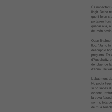
És impactant 
llegir. Delbo r
que li feien s
portaven flors 
quedar allà, 
del món havia 
Quan finalment
lloc. “Ja no hi
descripció bon
pregunta. Tot 
d’Auschwitz er
del plaer de la
d’ànim. Deixar
L’abatiment da
No podia llegi
si ho sabés d
evident, irrefu
la seva falsed
somni, tota pe
de mi a Ausch