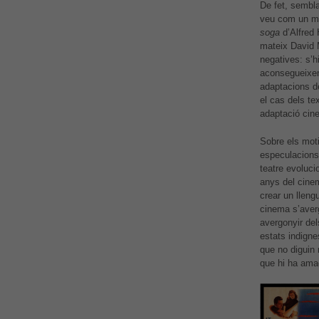
De fet, sembla
veu com un mo
soga
d’Alfred 
mateix David 
negatives: s’h
aconsegueixen 
adaptacions de
el cas dels te
adaptació cin
Sobre els moti
especulacions
teatre evoluci
anys del cinem
crear un lleng
cinema s’aver
avergonyir del
estats indigne
que no diguin r
que hi ha amag