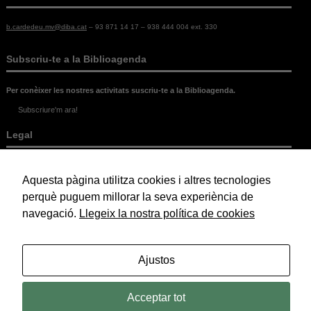
b.cardedeu.mv@diba.cat
– 93 871 14 17 – 938 444 004 ext. 330
Subscriu-te a la Biblioagenda
Per conèixer les nostres activitats suscriu-te a la Biblioagenda.
Subscriure'm ara!
Legal
Política de Cookies
Política de Privacitat
Aquesta pàgina utilitza cookies i altres tecnologies
Avís Legal
perquè puguem millorar la seva experiència de
navegació.
Llegeix la nostra política de cookies
© 2026 Biblioteca Marc de Vilalba.
Ajustos
Acceptar tot