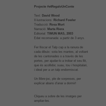
Projecte #etRegaloUnConte
Text:
David Wood
Il·lustracions:
Richard Fowler
Traducció:
Rosa Murt
Narració:
Marta Riera
Editorial:
TIMUN MAS, 2003
Edat recomanada: a partir de 3 anys.
Fer lliscar el Talp cap a la ranura de
cada dibuix: sota les mantes, al voltant
de les cantonades o a través de les
portes, per ajudar-lo a trobar el seu llit,
que és acollidor, suau, tou i hospitalari,
i ideal per a un talp endormiscat.
Un llibre-joc, ple de sorpreses, per
explicar abans d’anar a dormir!
Cliqueu a sobre de les imatges per
ampliar-les.