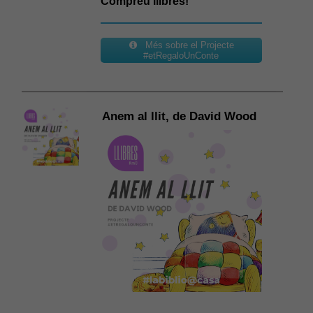
Compreu llibres!
Més sobre el Projecte
#etRegaloUnConte
Anem al llit, de David Wood