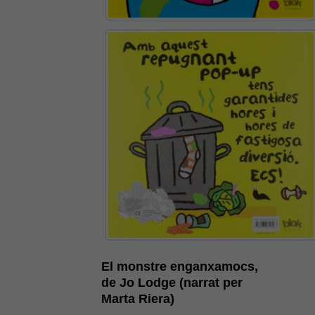
És possible que la vostra
configuració us impedeixi veure
El monstre enganxamocs,
aquest contingut. El més probable
de Jo Lodge (narrat per
és que tinguis l'experiència
Marta Riera)
desactivada.