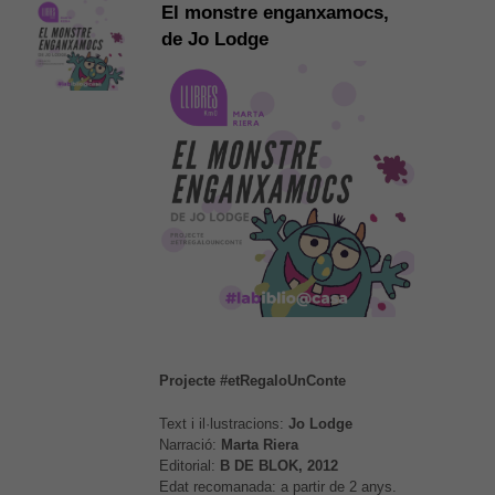
El monstre enganxamocs,
de Jo Lodge
Projecte #etRegaloUnConte
Text i il·lustracions:
Jo Lodge
Narració:
Marta Riera
Editorial:
B DE BLOK, 2012
Edat recomanada: a partir de 2 anys.