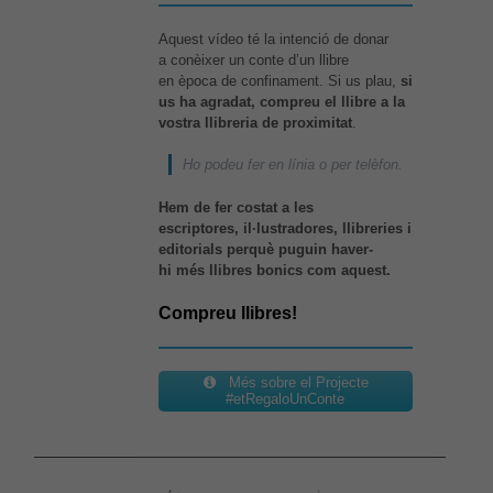
Aquest vídeo té la intenció de donar
a conèixer un conte d’un llibre
en època de confinament. Si us plau,
si
us ha agradat, compreu el llibre a la
vostra llibreria de proximitat
.
Ho podeu fer en línia o per telèfon.
Hem de fer costat a les
escriptores, il·lustradores, llibreries i
editorials perquè puguin haver-
hi més llibres bonics com aquest.
Compreu llibres!
Més sobre el Projecte
#etRegaloUnConte