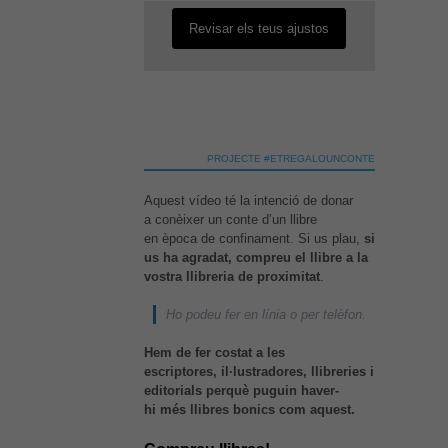
Revisar els teus ajustos
PROJECTE #ETREGALOUNCONTE
Aquest vídeo té la intenció de donar
a conèixer un conte d’un llibre
en època de confinament. Si us plau,
si
us ha agradat, compreu el llibre a la
vostra llibreria de proximitat
.
Ho podeu fer en línia o per telèfon.
Hem de fer costat a les
escriptores, il·lustradores, llibreries i
editorials perquè puguin haver-
hi més llibres bonics com aquest.