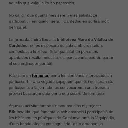
aquells que vulguin i/o ho necessitin.
No cal dir que quants més serem més satisfactori,
participatiu i enriquidor serà, i Cardedeu en sortirà molt
ben parat.
La
jornada
tindrà lloc a la
biblioteca Marc de Vilalba de
Cardedeu
, on es disposarà de sala amb ordinadors
connectats a la xarxa. Si la quantitat de persones
apuntades resulta més alta, els participants podran portar
el seu ordinador portàtil.
Facilitem un
formulari
per a les persones interessades a
participar-hi. Una vegada sapiguem quants i qui seran els
participants a la jornada, us convocarem a una trobada
prèvia i buscarem data per a una sessió de formació.
Aquesta activitat també s’emmarca dins el projecte
Bibliowikis
, que fomenta la col•laboració i participació de
les biblioteques públiques de Catalunya amb la Viquipèdia,
d’una banda afegint contingut i de l’altra apropant la