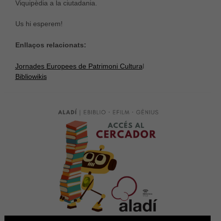
Viquipèdia a la ciutadania.
Us hi esperem!
Enllaços relacionats:
Jornades Europees de Patrimoni Cultura
l
Bibliowikis
Necessàries
Aquestes
cookies no
són
opcionals,
són
necessàries