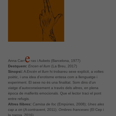
E
Anna Carr
ras i Aubets (Barcelona, 1977)
Destquem:
Encen el llum
(La Breu, 2017)
Sinopsi:
A
Encén el llum
hi trobareu sexe explícit, a voltes
poètic, i una idea d’erotisme entesa com a llenguatge i
experiment. El sexe no és una finalitat. Som dins d’un
viatge d’autoconeixement a través dels altres, en plena
època de malferits emocionals. Que el lector traci el pont
entre refugis.
Altres llibres:
Camisa de foc
(Empúries, 2008);
Unes ales
cap a on
(A contravent, 2011);
Ombres franceses
(El Cep i
la nansa, 2016)