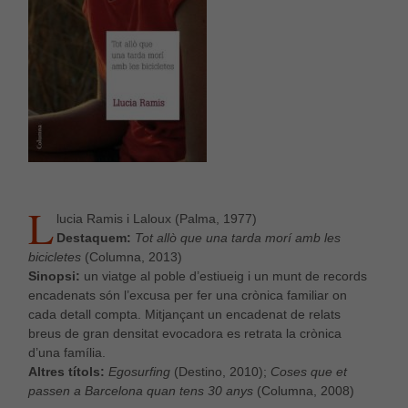
Aquestes
cookies no
són
opcionals,
són
necessàries
per al bon
funcionament
web.
Estadístiques
L
lucia Ramis i Laloux (Palma, 1977)
Per a millorar
Destaquem:
Tot allò que una tarda morí amb les
la nostra web
necessitem
bicicletes
(Columna, 2013)
aquestes
Sinopsi:
un viatge al poble d’estiueig i un munt de records
cookies.
encadenats són l’excusa per fer una crònica familiar on
cada detall compta. Mitjançant un encadenat de relats
breus de gran densitat evocadora es retrata la crònica
Experiència
d’una família.
Per tal que el
Altres títols:
Egosurfing
(Destino, 2010);
Coses que et
nostre lloc
passen a Barcelona quan tens 30 anys
(Columna, 2008)
web funcioni