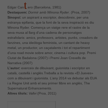
T
Edgar Can
ero (Barcelona, 1981)
Destaquem:
Dormir amb Winona Ryder
. (Proa, 2007)
Sinopsi:
un aspirant a escriptor, descobreix, per una
estranya epifania, que la font de la seva inspiració es diu
Winona Ryder. Comença un viatge rere el rastre de la
seva musa al llarg d’una cadena de personatges
estrafolaris: amics, professors, artistes, punks, creadors de
fanzines, una ideòloga feminista, un cantant de heavy
metal, un productor, un caçatalents i tot el repartiment
d’una road movie sobre amor, cinema i cultura pop. Premi
Ciutat de Badalona (2007) i Premi Joan Crexells de
Narrativa (2007)
L’autor:
exerceix de dibuixant, guionista i escriptor en
català, castellà i anglès.Treballa a la revista «El Jueves»
com a dibuixant i guionista. L’any 2014 va debutar als EUA
i a Regne Unit amb el seu primer llibre en anglès, The
Supernatural Enhancements.
Altres títols:
Vallvi
(Proa, 2011)