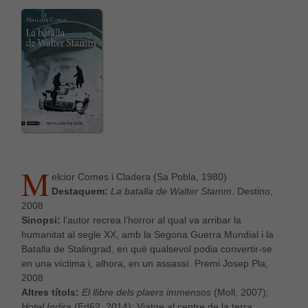
el millor
possible
durant la
vostra visita.
Si rebutges
aquestes
cookies,
alguna
funcionalitat
desapareixerà
del lloc web.
M
elcior Comes i Cladera (Sa Pobla, 1980)
Destaquem:
La batalla de Walter Stamm
. Destino,
2008
Sinopsi:
l’autor recrea l’horror al qual va arribar la
humanitat al segle XX, amb la Segona Guerra Mundial i la
Batalla de Stalingrad, en què qualsevol podia convertir-se
en una víctima i, alhora, en un assassí. Premi Josep Pla,
2008
Altres títols:
El llibre dels plaers immensos
(Moll, 2007);
Hotel Indira
(Ed62, 2014); Viatge al centre de la terra