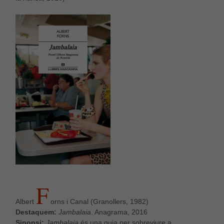
F
Albert
orns i Canal (Granollers, 1982)
Destaquem:
Jambalaia
. Anagrama, 2016
Sinopsi:
Jambalaia
és una guia per sobreviure a