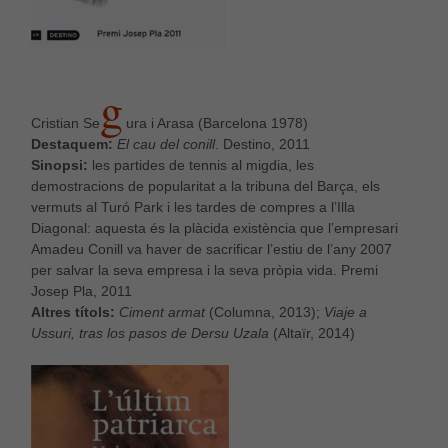
G
Cristian Se
ura i Arasa (Barcelona 1978)
Destaquem:
El cau del conill
. Destino, 2011
Sinopsi:
les partides de tennis al migdia, les
demostracions de popularitat a la tribuna del Barça, els
vermuts al Turó Park i les tardes de compres a l’Illa
Diagonal: aquesta és la plàcida existència que l’empresari
Amadeu Conill va haver de sacrificar l’estiu de l’any 2007
per salvar la seva empresa i la seva pròpia vida. Premi
Josep Pla, 2011
Altres títols:
Ciment armat
(Columna, 2013);
Viaje a
Ussuri, tras los pasos de Dersu Uzala
(Altaïr, 2014)