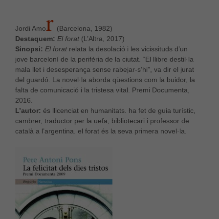
R
Jordi Amo
(Barcelona, 1982)
Destaquem:
El forat
(L’Altra, 2017)
Sinopsi:
El forat
relata la desolació i les vicissituds d’un
jove barceloní de la perifèria de la ciutat. “El llibre destil·la
mala llet i desesperança sense rabejar-s’hi”, va dir el jurat
del guardó. La novel·la aborda qüestions com la buidor, la
falta de comunicació i la tristesa vital. Premi Documenta,
2016.
L’autor:
és llicenciat en humanitats. ha fet de guia turístic,
cambrer, traductor per la uefa, bibliotecari i professor de
català a l’argentina. el forat és la seva primera novel·la.