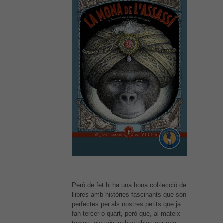
Necessàries
Aquestes
cookies no
són
opcionals,
són
necessàries
per al bon
funcionament
web.
Però de fet hi ha una bona col·lecció de
Estadístiques
llibres amb històries fascinants que són
Per a millorar
perfectes per als nostres petits que ja
la nostra web
fan tercer o quart, però que, al mateix
necessitem
temps, els són inabastables per una