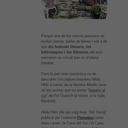
Perquè una de les meves passions és
recitar poesia, parlar de llibres i val a dir
que
els festivals literaris, les
biblioteques i les llibreries
del país
permeten un circuit ben ric d’oferta
literària.
Però la part més romàntica ve de
descobrir l’escriptora brasilera Hilda
Hilst a través de la Montse Morillo (una
de les actrius que va portar “
Napalm al
cor
” de Pol Guasch al teatre, a la Sala
Beckett).
Hilda Hilst (de qui vaig llegir “Del Desig”
publicat per l’editorial
Prometeu
) tenia
dues cases: la Casa del Sol i la Casa