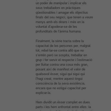
un poder de manipular i implicar els
seus treballadors en pràctiques
qüestionables i amagar els objectius
finals del seu negoci, que tenen a veure
menys amb els diners i més en la
voluntat d’apoderar-se de les
profunditats de l’ànima humana.
Finalment, la sèrie tracta sobre la
capacitat de les persones per, malgrat
tot, rebel·lar-se contra allò que no
s’entén però se sospita, treballar en
grup i fer servir el respecte i l’estimació
per lluitar contra una cosa més gran,
posant així de manifest el valor de
qualsevol ésser, sigui qui sigui qui
l’hagi creat, mentre aquest tingui
consciència de la seva existència,
encara que no estigui capacitat per
explicar-la.
Hem dividit un ésser complet en dues
parts i les hem enfrontat entre elles: la