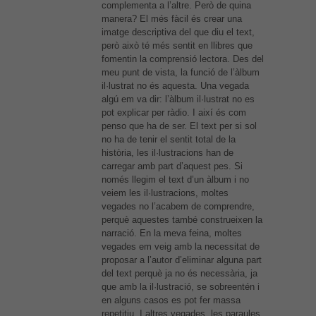
complementa a l’altre. Però de quina
manera? El més fàcil és crear una
imatge descriptiva del que diu el text,
però això té més sentit en llibres que
fomentin la comprensió lectora. Des del
meu punt de vista, la funció de l’àlbum
il·lustrat no és aquesta. Una vegada
algú em va dir: l’àlbum il·lustrat no es
pot explicar per ràdio. I així és com
penso que ha de ser. El text per si sol
no ha de tenir el sentit total de la
història, les il·lustracions han de
carregar amb part d’aquest pes. Si
només llegim el text d’un àlbum i no
veiem les il·lustracions, moltes
vegades no l’acabem de comprendre,
perquè aquestes també construeixen la
narració. En la meva feina, moltes
vegades em veig amb la necessitat de
proposar a l’autor d’eliminar alguna part
del text perquè ja no és necessària, ja
que amb la il·lustració, se sobreentén i
en alguns casos es pot fer massa
repetitiu. I altres vegades, les paraules