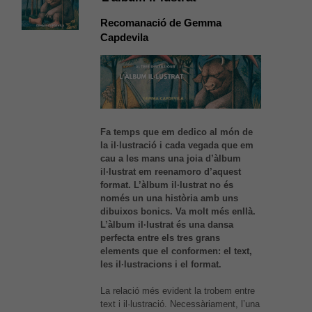
Recomanació de
Gemma
Capdevila
Fa temps que em dedico al món de
la il·lustració i cada vegada que em
cau a les mans una joia d’àlbum
il·lustrat em reenamoro d’aquest
format. L’àlbum il·lustrat no és
només un una història amb uns
dibuixos bonics. Va molt més enllà.
L’àlbum il·lustrat és una dansa
perfecta entre els tres grans
elements que el conformen: el text,
les il·lustracions i el format.
La relació més evident la trobem entre
text i il·lustració. Necessàriament, l’una