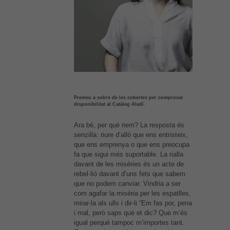
Premeu a sobre de les cobertes per comprovar
disponibilitat al Catàleg Aladí.
Ara bé, per què riem? La resposta és
senzilla: riure d’allò que ens entristeix,
que ens emprenya o que ens preocupa
fa que sigui més suportable. La rialla
davant de les misèries és un acte de
rebel·lió davant d’uns fets que sabem
que no podem canviar. Vindria a ser
com agafar la misèria per les espatlles,
mirar-la als ulls i dir-li “Em fas por, pena
i mal, però saps què et dic? Que m’és
igual perquè tampoc m’importes tant.