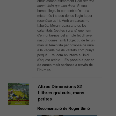
entusiasmadíssimament
Com ser una
dona
i
Més que una dona
. Si sou
homes llegiu-la per conèixe’ns una
mica més i si sou dones llegiu-la per
reconèixe-us-hi. Amb un sarcasme
fabulós, Moran repassa totes les
calamitats (petites i grans) que hem
d’enfrontar-nos pel simple fet d’haver
nascut dones, amb l’objectiu de fer un
manual feminista per pixar-se de riure i
a la vegada ple de veritats com punys
perquè… tal com apuntava a l’inici
d’aquest article…
És possible parlar
de coses molt serioses a través de
l’humor.
Altres Dimensions 82
Llibres gruixuts, mans
petites
Recomanació de Roger Simó