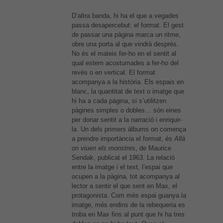
D’altra banda, hi ha el que a vegades
passa desapercebut: el format. El gest
de passar una pàgina marca un ritme,
obre una porta al que vindrà després.
No és el mateix fer-ho en el sentit al
qual estem acostumades a fer-ho del
revés o en vertical. El format
acompanya a la història. Els espais en
blanc, la quantitat de text o imatge que
hi ha a cada pàgina, si s’utilitzen
pàgines simples o dobles… són eines
per donar sentit a la narració i enriquir-
la. Un dels primers àlbums on comença
a prendre importància el format, és
Allà
on viuen els monstres
, de Maurice
Sendak, publicat el 1963. La relació
entre la imatge i el text, l’espai que
ocupen a la pàgina, tot acompanya al
lector a sentir el que sent en Max, el
protagonista. Com més espai guanya la
imatge, més endins de la rebequeria es
troba en Max fins al punt que hi ha tres