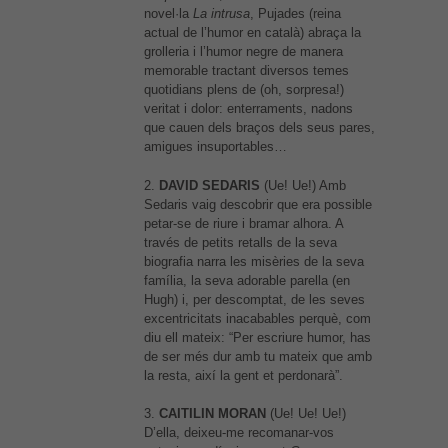
novel·la
La intrusa
, Pujades (reina
actual de l’humor en català) abraça la
grolleria i l’humor negre de manera
memorable tractant diversos temes
quotidians plens de (oh, sorpresa!)
veritat i dolor: enterraments, nadons
que cauen dels braços dels seus pares,
amigues insuportables…
2.
DAVID SEDARIS
(Ue! Ue!) Amb
Sedaris vaig descobrir que era possible
petar-se de riure i bramar alhora. A
través de petits retalls de la seva
biografia narra les misèries de la seva
família, la seva adorable parella (en
Hugh) i, per descomptat, de les seves
excentricitats inacabables perquè, com
diu ell mateix: “Per escriure humor, has
de ser més dur amb tu mateix que amb
la resta, així la gent et perdonarà”.
3.
CAITILIN MORAN
(Ue! Ue! Ue!)
D’ella, deixeu-me recomanar-vos