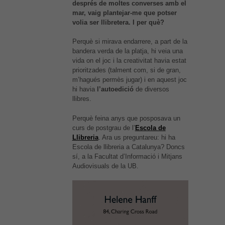
després de moltes converses amb el
mar, vaig plantejar-me que potser
volia ser llibretera. I per què?
Perquè si mirava endarrere, a part de la
bandera verda de la platja, hi veia una
vida on el joc i la creativitat havia estat
prioritzades (talment com, si de gran,
m’hagués permès jugar) i en aquest joc
hi havia
l’autoedició
de diversos
llibres.
Perquè feina anys que posposava un
curs de postgrau de l’
Escola de
Llibreria
. Ara us preguntareu: hi ha
Escola de llibreria a Catalunya? Doncs
sí, a la Facultat d’Informació i Mitjans
Audiovisuals de la UB.