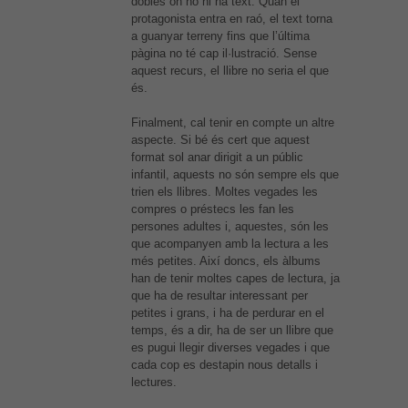
dobles on no hi ha text. Quan el
protagonista entra en raó, el text torna
a guanyar terreny fins que l’última
pàgina no té cap il·lustració. Sense
aquest recurs, el llibre no seria el que
és.
Finalment, cal tenir en compte un altre
aspecte. Si bé és cert que aquest
format sol anar dirigit a un públic
infantil, aquests no són sempre els que
trien els llibres. Moltes vegades les
compres o préstecs les fan les
persones adultes i, aquestes, són les
que acompanyen amb la lectura a les
més petites. Així doncs, els àlbums
han de tenir moltes capes de lectura, ja
que ha de resultar interessant per
petites i grans, i ha de perdurar en el
temps, és a dir, ha de ser un llibre que
es pugui llegir diverses vegades i que
cada cop es destapin nous detalls i
lectures.