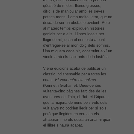
aquestes
qüestió de mides: llibres grossos,
cookies.
difícils de manipular amb les seves
petites mans. I amb molta lletra, que no
deixa de ser un obstacle evident. Però
Experiència
al mateix temps expliquen històries
Per tal que el
genials per a ells. Llibres ideals per
nostre lloc
llegir de nit, quan el nen està a punt
web funcioni
d’entregar-se al món dolç dels somnis.
el millor
Una miqueta cada nit, construint així un
possible
vincle amb els habitants de la història.
durant la
vostra visita.
Viena edicions acaba de publicar un
Si rebutges
clàssic indispensable per a totes les
aquestes
edats:
El vent entre els salzes
cookies,
(Kenneth Grahame). Dues-centes
alguna
vuitanta-cinc pàgines farcides de les
funcionalitat
aventures del Talp, el Rat, el Gripau…
desapareixerà
que la majoria de nens pels vols dels
del lloc web.
vuit anys no podrien llegir per si sols,
però que llegides en veu alta els
atraparan i no els deixaran anar ni quan
el llibre s’haurà acabat.