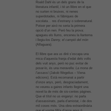
Roald Dahl és un dels grans de la
literatura infantil, i té un llibre en el que
no surten ni bruixes, ni nenes
superdotades, ni fàbriques de
xocolata… res d’estrany o sobrenatural.
Potser per això no seria la primera
opció d’un nen. Però feu la prova:
apagueu els llums, enceneu la llanterna
i llegiu-los
Danny, el campió del món
(Alfaguara).
El llibre que ara us diré s’escapa una
mica d’aquesta franja d’edat dels volts
dels vuit anys, però no puc evitar de
posar-lo, és una meravella:
La mona de
l’assassí
(Jakob Wegelius – Viena
edicions). Està recomanat a partir
d’onze anys, però, desgraciadament,
no veureu a gaires infants llegint una
novel·la de més de sis-centes pàgines.
Que el títol no us enganyi: no parla
d’assassinats, parla d’amistat, i de dos
mil coses més. Una obra extraordinària
que el vostre fill/a d’onze anys (i