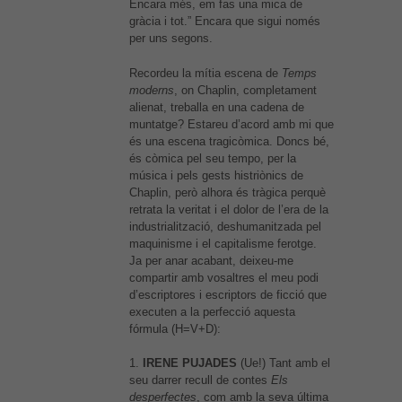
Encara més, em fas una mica de
gràcia i tot.” Encara que sigui només
per uns segons.
Recordeu la mítia escena de
Temps
moderns
, on Chaplin, completament
alienat, treballa en una cadena de
muntatge? Estareu d’acord amb mi que
és una escena tragicòmica. Doncs bé,
és còmica pel seu tempo, per la
música i pels gests histriònics de
Chaplin, però alhora és tràgica perquè
retrata la veritat i el dolor de l’era de la
industrialització, deshumanitzada pel
maquinisme i el capitalisme ferotge.
Ja per anar acabant, deixeu-me
compartir amb vosaltres el meu podi
d’escriptores i escriptors de ficció que
executen a la perfecció aquesta
fórmula (H=V+D):
1.
IRENE PUJADES
(Ue!) Tant amb el
seu darrer recull de contes
Els
desperfectes
, com amb la seva última