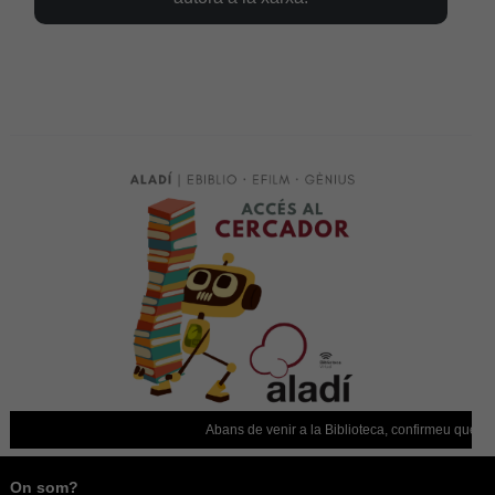
alguna
funcionalitat
desapareixerà
del lloc web.
Abans de venir a la Biblioteca, confirmeu que està 
On som?