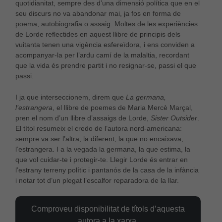
quotidianitat, sempre des d’una dimensió política que en el
funcionament
seu discurs no va abandonar mai, ja fos en forma de
web.
poema, autobiografia o assaig. Moltes de les experiències
de Lorde reflectides en aquest llibre de principis dels
vuitanta tenen una vigència esfereïdora, i ens conviden a
Estadístiques
acompanyar-la per l’ardu camí de la malaltia, recordant
Per a millorar
que la vida és prendre partit i no resignar-se, passi el que
la nostra web
necessitem
passi.
aquestes
cookies.
I ja que interseccionem, direm que
La germana,
l’estrangera
, el llibre de poemes de Maria Mercè Marçal,
pren el nom d’un llibre d’assaigs de Lorde,
Sister Outsider
.
Experiència
El títol resumeix el credo de l’autora nord-americana:
Per tal que el
sempre va ser l’altra, la diferent, la que no encaixava,
nostre lloc
l’estrangera. I a la vegada la germana, la que estima, la
web funcioni
que vol cuidar-te i protegir-te. Llegir Lorde és entrar en
el millor
l’estrany terreny polític i pantanós de la casa de la infància
possible
durant la
i notar tot d’un plegat l’escalfor reparadora de la llar.
vostra visita.
Si rebutges
aquestes
Comproveu disponibilitat de títols d’aquesta
cookies,
autora a la xarxa.