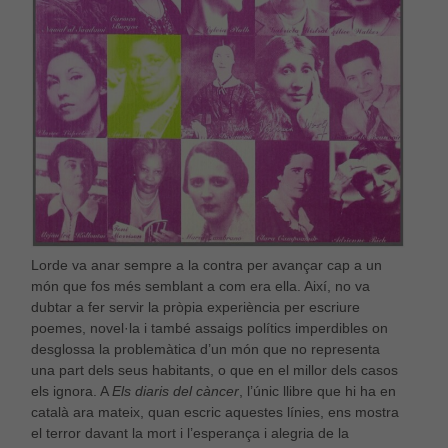
Lorde va anar sempre a la contra per avançar cap a un
món que fos més semblant a com era ella. Així, no va
dubtar a fer servir la pròpia experiència per escriure
Necessàries
poemes, novel·la i també assaigs polítics imperdibles on
Aquestes
desglossa la problemàtica d’un món que no representa
cookies no
són
una part dels seus habitants, o que en el millor dels casos
opcionals,
els ignora. A
Els diaris del càncer
, l’únic llibre que hi ha en
són
català ara mateix, quan escric aquestes línies, ens mostra
necessàries
el terror davant la mort i l’esperança i alegria de la
per al bon