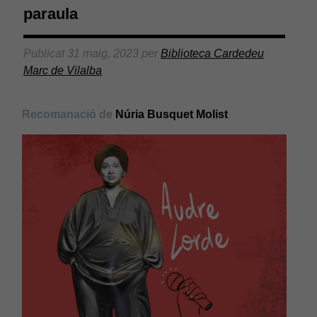
paraula
Publicat
31 maig, 2023
per
Biblioteca Cardedeu
Marc de Vilalba
Recomanació de
Núria Busquet Molist