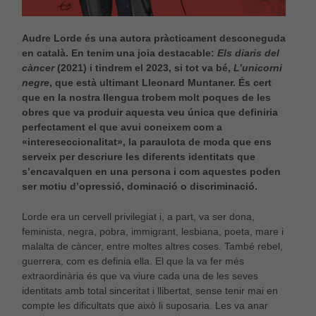
Audre Lorde és una autora pràcticament desconeguda
en català. En tenim una joia destacable:
Els diaris del
càncer
(2021) i tindrem el 2023, si tot va bé,
L’unicorni
negre
, que està ultimant Lleonard Muntaner. És cert
que en la nostra llengua trobem molt poques de les
obres que va produir aquesta veu única que definiria
perfectament el que avui coneixem com a
«intereseccionalitat», la paraulota de moda que ens
serveix per descriure les diferents identitats que
s’encavalquen en una persona i com aquestes poden
ser motiu d’opressió, dominació o discriminació.
Lorde era un cervell privilegiat i, a part, va ser dona,
feminista, negra, pobra, immigrant, lesbiana, poeta, mare i
malalta de càncer, entre moltes altres coses. També rebel,
guerrera, com es definia ella. El que la va fer més
extraordinària és que va viure cada una de les seves
identitats amb total sinceritat i llibertat, sense tenir mai en
compte les dificultats que això li suposaria. Les va anar