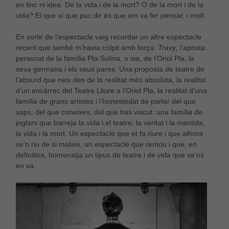
en tinc ni idea. De la vida i de la mort? O de la mort i de la
vida? El que sí que puc dir és que em va fer pensar, i molt.
En sortir de l’espectacle vaig recordar un altre espectacle
recent que també m’havia colpit amb força:
Travy
, l’aposta
personal de la família Pla-Solina, o sia, de l’Oriol Pla, la
seva germana i els seus pares. Una proposta de teatre de
l’absurd que neix des de la realitat més absoluta, la realitat
d’un encàrrec del Teatre Lliure a l’Oriol Pla, la realitat d’una
família de grans artistes i l’honestedat de parlar del que
saps, del que coneixes, del que has viscut: una família de
joglars que barreja la vida i el teatre, la veritat i la mentida,
la vida i la mort. Un espectacle que et fa riure i que alhora
se’n riu de si mateix, un espectacle que remou i que, en
definitiva, homenatja un tipus de teatre i de vida que se’ns
en va.