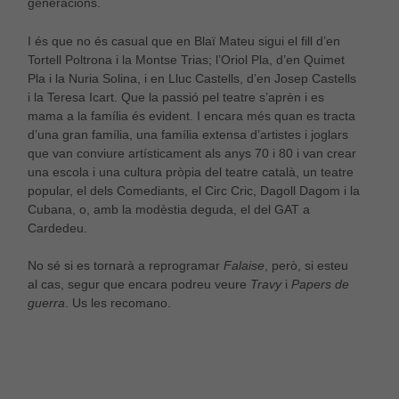
generacions.
nostre lloc
web funcioni
el millor
I és que no és casual que en Blaï Mateu sigui el fill d’en
possible
Tortell Poltrona i la Montse Trias; l’Oriol Pla, d’en Quimet
durant la
Pla i la Nuria Solina, i en Lluc Castells, d’en Josep Castells
vostra visita.
i la Teresa Icart. Que la passió pel teatre s’aprèn i es
Si rebutges
mama a la família és evident. I encara més quan es tracta
aquestes
d’una gran família, una família extensa d’artistes i joglars
cookies,
alguna
que van conviure artísticament als anys 70 i 80 i van crear
funcionalitat
una escola i una cultura pròpia del teatre català, un teatre
desapareixerà
popular, el dels Comediants, el Circ Cric, Dagoll Dagom i la
del lloc web.
Cubana, o, amb la modèstia deguda, el del GAT a
Cardedeu.
No sé si es tornarà a reprogramar
Falaise
, però, si esteu
al cas, segur que encara podreu veure
Travy
i
Papers de
guerra
. Us les recomano.