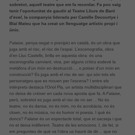
sobretot, aquell teatre que em fa recordar. Fa poc vaig
tenir l’oportunitat de gaudir al Teatre Lliure de
Baró
d’evel
, la companyia liderada per Camille Decourtye i
Blaï Mateu que ha creat un llenguatge artístic propi i
únic.
Falaise
, penya-segat o precipici en català, és un obra que
juga amb el risc, el risc de l’espai. L’escenografia, obra
d’en Lluc Castells, brilla en aquesta obra: és una
escenografia canviant, viva, per alguns crítics esdevé la
metàfora d’un món en destrucció…, o potser d’un món en
construcció? Es juga amb el risc de ser: qui són tots els
personatges que es mouen per l’escena? I entre els
intèrprets destaca l’Oriol Pla, un artista multidisciplinari que
no deixa de créixer en cada nova aposta que fa. A
Falaise
,
però, sobretot es juga amb el risc de no ser… No és
teatre, no és dansa, no és mim, no és acrobàcia, no és
clown, no és música, no és humor ni poesia. I què és
doncs?
Falaise
és un espectacle total, que et sacseja i que
no et deixa indiferent. Teatre de les emocions. I, de fet, si
em pregunteu de què va l’obra us hauré de dir… que no