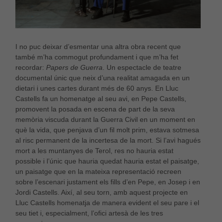
Necessàries
Aquestes
cookies no
són
I no puc deixar d’esmentar una altra obra recent que
opcionals,
també m’ha commogut profundament i que m’ha fet
són
recordar:
Papers de Guerra
. Un espectacle de teatre
necessàries
documental únic que neix d’una realitat amagada en un
per al bon
funcionament
dietari i unes cartes durant més de 60 anys. En Lluc
web.
Castells fa un homenatge al seu avi, en Pepe Castells,
promovent la posada en escena de part de la seva
memòria viscuda durant la Guerra Civil en un moment en
Estadístiques
què la vida, que penjava d’un fil molt prim, estava sotmesa
Per a millorar
al risc permanent de la incertesa de la mort. Si l’avi hagués
la nostra web
mort a les muntanyes de Terol, res no hauria estat
necessitem
possible i l’únic que hauria quedat hauria estat el paisatge,
aquestes
un paisatge que en la mateixa representació recreen
cookies.
sobre l’escenari justament els fills d’en Pepe, en Josep i en
Jordi Castells. Així, al seu torn, amb aquest projecte en
Lluc Castells homenatja de manera evident el seu pare i el
Experiència
seu tiet i, especialment, l’ofici artesà de les tres
Per tal que el