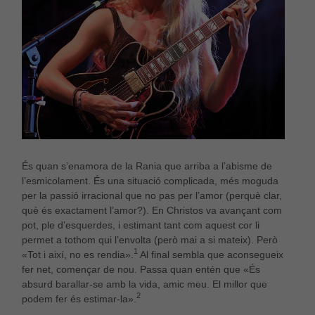
És quan s’enamora de la Rania que arriba a l’abisme de
l’esmicolament. És una situació complicada, més moguda
per la passió irracional que no pas per l’amor (perquè clar,
què és exactament l’amor?). En Christos va avançant com
pot, ple d’esquerdes, i estimant tant com aquest cor li
permet a tothom qui l’envolta (però mai a si mateix). Però
1
«Tot i així, no es rendia».
Al final sembla que aconsegueix
fer net, començar de nou. Passa quan entén que «És
absurd barallar-se amb la vida, amic meu. El millor que
2
podem fer és estimar-la».
Necessàries