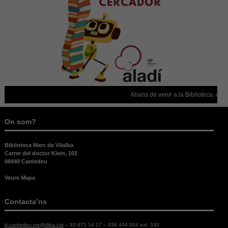
Abans de venir a la Biblioteca, confir
On som?
Biblioteca Marc de Vilalba
Carrer del doctor Klein, 101
08440 Cardedeu
Veure Mapa
Contacta’ns
b.cardedeu.mv@diba.cat
– 93 871 14 17 – 938 444 004 ext. 330