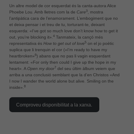
Aquestes
Un altre model de cor esquerdat és la canta-autora Alice
cookies no
3
Phoebe Lou. Amb lletres com la de
Care
, mostra
són
l’antipàtica cara de l’enamorament. L’embogiment que no
opcionals,
són
et deixa pensar i et treu de tu, torturant-te, deixant
necessàries
esquerda: «I’ve got so much love don’t know how to get it
per al bon
4
out, you’re blocking it».
Tanmateix, la cançó més
funcionament
5
representativa és
How to get out of love
on el jo poètic
web.
suplica que li trenquin el cor («I’m ready to have my
6
heartbroken»
) abans que no pas li vagin esquerdant
lentament: «For only then could I give up the hope in my
Estadístiques
7
heart». A
Open my door
del seu últim àlbum veiem que
Per a millorar
arriba a una conclusió semblant que la d’en Christos «And
la nostra web
I now I wander the world alone but alive. Smiling on the
necessitem
8
aquestes
inside».
cookies.
Comproveu disponibilitat a la xarxa.
Experiència
Per tal que el
nostre lloc
web funcioni