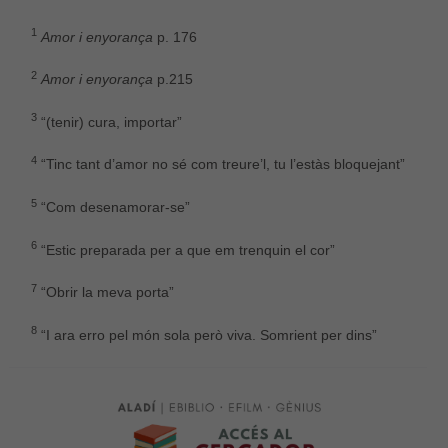
el millor
possible
1
durant la
Amor i enyorança
p. 176
vostra visita.
Si rebutges
2
Amor i enyorança
p.215
aquestes
cookies,
3
“(tenir) cura, importar”
alguna
funcionalitat
4
desapareixerà
“Tinc tant d’amor no sé com treure’l, tu l’estàs bloquejant”
del lloc web.
5
“Com desenamorar-se”
6
“Estic preparada per a que em trenquin el cor”
7
“Obrir la meva porta”
8
“I ara erro pel món sola però viva. Somrient per dins”