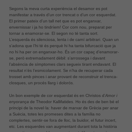
Segons la meva curta experiència el desamor es pot
manifestar a través d’un cor trencat o d’un cor esquerdat.
El primer pateix d’un tall net que es pot enganxar,
envernissar i ja ho tindríem! Cor com nou, preparat per
tornar a enamorar-se. El segon no té tanta sort.
L’esquerda és silenciosa, lenta i de camí arbitrari. Quan un
s’adona que l’hi té és perquè hi ha tanta bifurcació que ja
no hi ha per on enganxar-ho. És un cor capaç d’enamorar-
se, però extremadament dèbil: s’arrossega i davant
l’absència de símptomes clars segueix tirant endavant. El
resultat n’és l’esmicolament. Se n’ha de recuperar cada
trosset amb pinces i anar provant de reconstruir el trenca-
closques, un procés llarg i dolorós.
Un bon exemple de cor esquerdat és en Christos d’
Amor i
enyorança
de Theodor Kallifatides. Ho és des de ben bé el
principi de la novel·la: haver de marxar de Grècia per anar
a Suècia, totes les promeses dites a la família no
complertes, sentir-se fora de lloc, la buidor, el futur incert,
etc. Les esquerdes van augmentant durant tota la història