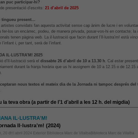
an puc participar-hi?
 de presentació d’escrits:
21 d’abril de 2025
e tingueu present…
artistes convidats fan aquesta activitat sense cap ànim de lucre i en voluntari
u fer-los un encàrrec, podeu, de manera privada, posar-vos-hi en contacte; la 
onals tenen pàgina web. La il·lustració que facin durant l’Il·lustra’m! està vi
 l’infant i, per tant, serà de l’infant.
A IL·LUSTRA’M! 2025
ó d’Il·lustració serà el
dissabte 26 d’abril de 10 a 13.30 h
. Cal estar presen
òriament durant la franja horària que us hi assignem de 10 a 12.15 o de 12.15 
).
ceptaran nous textos el mateix dia de la Jornada ni tampoc després del 
.
u la teva obra (a partir de l’1 d’abril a les 12 h. del migdia)
ANA IL·LUSTRA’M!
Jornada Il·lustra’m! (2024)
e, 20 d abril 2024
Exterior Biblioteca Marc de VilalbaBiblioteca Marc de Vilalba