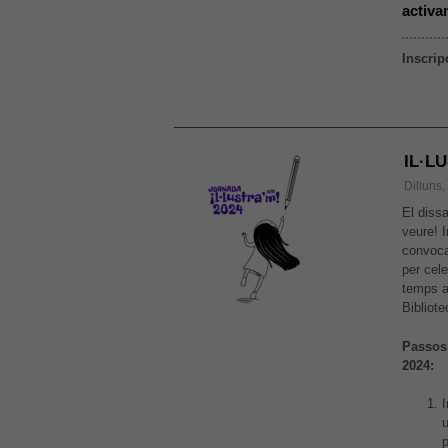
activa
Inscrip
IL·L
Dilluns
El dissa
veure! 
convocat
per cele
temps a
Bibliote
Passos 
2024:
p