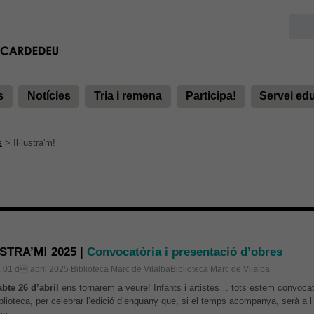
s
Notícies
Tria i remena
Participa!
Servei ed
s
>
Il·lustra'm!
USTRA’M! 2025 |
Convocatòria i presentació d’obres
, 01 d abril 2025
Biblioteca Marc de VilalbaBiblioteca Marc de Vilalba
bte 26 d’abril
ens tornarem a veure! Infants i artistes… tots estem convocats
blioteca, per celebrar l’edició d’enguany que, si el temps acompanya, serà a l’