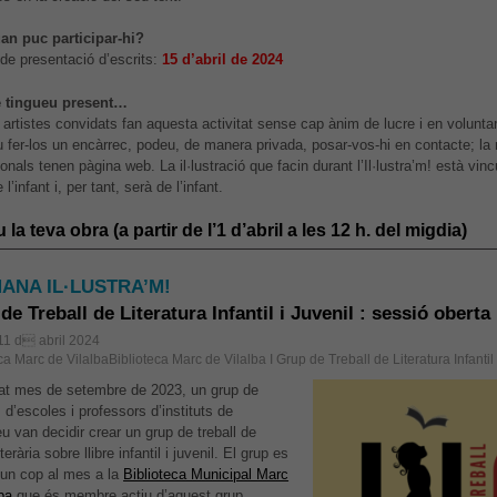
Aquestes
cookies no
an puc participar-hi?
són
 de presentació d’escrits:
15 d’abril de 2024
opcionals,
són
e tingueu present…
necessàries
artistes convidats fan aquesta activitat sense cap ànim de lucre i en voluntari
per al bon
u fer-los un encàrrec, podeu, de manera privada, posar-vos-hi en contacte; la 
funcionament
onals tenen pàgina web. La il·lustració que facin durant l’Il·lustra’m! està vi
web.
 l’infant i, per tant, serà de l’infant.
u la teva obra (a partir de l’1 d’abril a les 12 h. del migdia)
Estadístiques
Per a millorar
ANA IL·LUSTRA’M!
la nostra web
de Treball de Literatura Infantil i Juvenil : sessió oberta
necessitem
aquestes
 11 d abril 2024
cookies.
ca Marc de VilalbaBiblioteca Marc de Vilalba I Grup de Treball de Literatura Infantil 
at mes de setembre de 2023, un grup de
d’escoles i professors d’instituts de
Experiència
u van decidir crear un grup de treball de
Per tal que el
iterària sobre llibre infantil i juvenil. El grup es
nostre lloc
 un cop al mes a la
Biblioteca Municipal Marc
web funcioni
ba
que és membre actiu d’aquest grup.