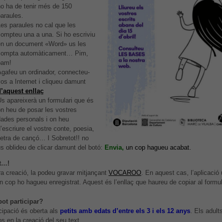
no ha de tenir més de 150
araules.
es paraules no cal que les
compteu una a una. Si ho escriviu
en un document «Word» us les
compta automàticament… Pim,
pam!
Agafeu un ordinador, connecteu-
os a Internet i cliqueu damunt
d’aquest enllaç
s apareixerà un formulari que és
on heu de posar les vostres
dades personals i on heu
’escriure el vostre conte, poesia,
letra de cançó… I Sobretot!! no
s oblideu de clicar damunt del botó:
Envia,
un cop hagueu acabat.
t…!
ra creació, la podeu gravar mitjançant
VOCAROO
. En aquest cas, l’aplicació
n cop ho hagueu enregistrat. Aquest és l’enllaç que haureu de copiar al formul
pot participar?
icipació és oberta als
petits amb edats d’entre els 3 i els 12 anys
. Els adul
os en la creació del seu text.
Necessàries