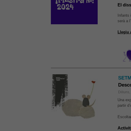
El dis
Infants
serà a l
Llegiu 
SETM
Desco
Dilluns
Una expe
partir 
Escoltar
Activit