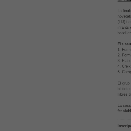
La final
novetats
(LIJ) i 
infants 
batxiller
Els seu
1. Form
2. Forma
3. Elabo
4. Créix
5. Comp
El grup
bibliote
llibres t
La sessi
fer via
Inscrip