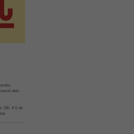
ucatiu,
loració dels
es 18h. A fi de
tat.