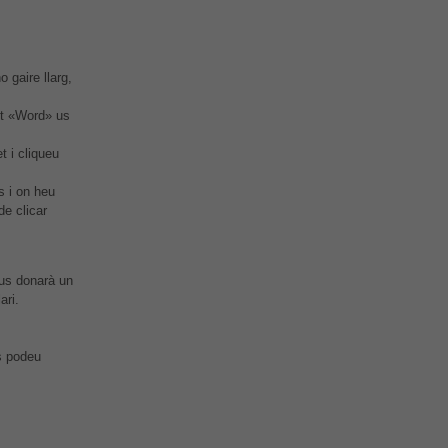
 gaire llarg,
nt «Word» us
t i cliqueu
s i on heu
de clicar
 us donarà un
ari.
ts podeu