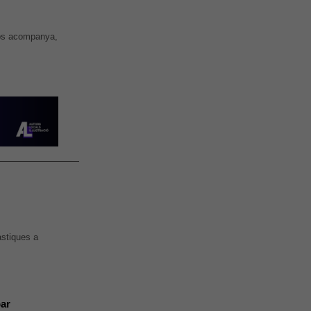
emps acompanya,
àstiques a
par