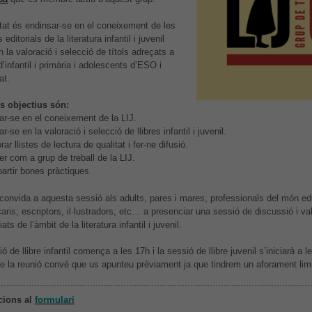
el millor
possible
itat és endinsar-se en el coneixement de les
durant la
 editorials de la literatura infantil i juvenil
vostra visita.
en la valoració i selecció de títols adreçats a
Si rebutges
d’infantil i primària i adolescents d’ESO i
aquestes
at.
cookies,
alguna
s objectius són:
funcionalitat
desapareixerà
ar-se en el coneixement de la LIJ.
del lloc web.
r-se en la valoració i selecció de llibres infantil i juvenil.
rar llistes de lectura de qualitat i fer-ne difusió.
er com a grup de treball de la LIJ.
artir bones pràctiques.
 convida a aquesta sessió als adults, pares i mares, professionals del món ed
caris, escriptors, il·lustradors, etc… a presenciar una sessió de discussió i va
riats de l’àmbit de la literatura infantil i juvenil.
ó de llibre infantil comença a les 17h i la sessió de llibre juvenil s’iniciarà a l
ble la reunió convé que us apunteu prèviament ja que tindrem un aforament limi
cions al
formulari