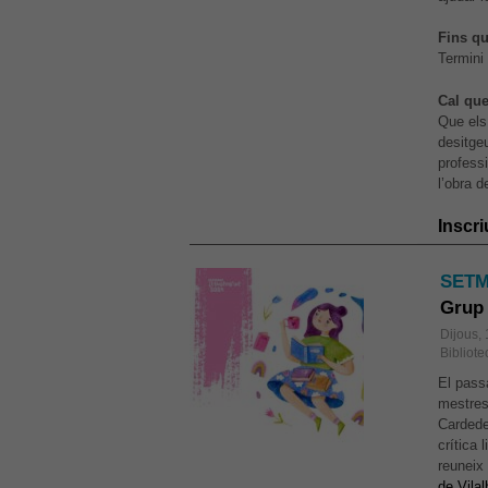
Fins qu
Termini
Cal qu
Que els 
desitge
professi
l’obra de
Inscri
SETM
Grup 
Dijous,
Bibliote
El pass
mestres 
Cardede
crítica l
reuneix
de Vilal