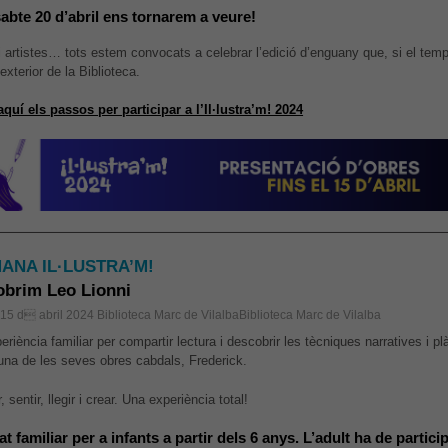
sabte 20 d’abril ens tornarem a veure!
 i artistes… tots estem convocats a celebrar l’edició d’enguany que, si el t
’exterior de la Biblioteca.
aquí els passos per participar a l’Il·lustra’m! 2024
ANA IL·LUSTRA’M!
brim Leo Lionni
, 15 d abril 2024
Biblioteca Marc de VilalbaBiblioteca Marc de Vilalba
riència familiar per compartir lectura i descobrir les tècniques narratives i pl
d’una de les seves obres cabdals, Frederick.
, sentir, llegir i crear. Una experiència total!
at familiar per a infants a partir dels 6 anys. L’adult ha de partici