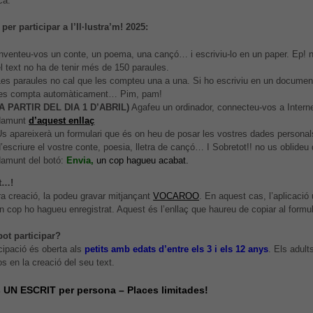
ca.
per participar a l’Il·lustra’m! 2025:
nventeu-vos un conte, un poema, una cançó… i escriviu-lo en un paper. Ep! no
l text no ha de tenir més de 150 paraules.
Les paraules no cal que les compteu una a una. Si ho escriviu en un docume
les compta automàticament… Pim, pam!
(A PARTIR DEL DIA 1 D’ABRIL)
Agafeu un ordinador, connecteu-vos a Interne
damunt
d’aquest enllaç
s apareixerà un formulari que és on heu de posar les vostres dades personal
’escriure el vostre conte, poesia, lletra de cançó… I Sobretot!! no us oblideu 
damunt del botó:
Envia,
un cop hagueu acabat.
t…!
ra creació, la podeu gravar mitjançant
VOCAROO
. En aquest cas, l’aplicació
n cop ho hagueu enregistrat. Aquest és l’enllaç que haureu de copiar al formul
pot participar?
icipació és oberta als
petits amb edats d’entre els 3 i els 12 anys
. Els adul
os en la creació del seu text.
UN ESCRIT per persona – Places limitades!