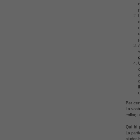
p
L
v
U
d
l
u
Per cer
La vost
enllaç u
Qui hi 
La part
ajudar-l