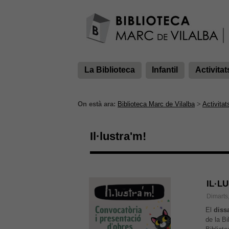
La Biblioteca
Infantil
Activitat
On està ara:
Biblioteca Marc de Vilalba
>
Activitat
Il·lustra'm!
IL·L
Dimarts
El
dissa
de la Bi