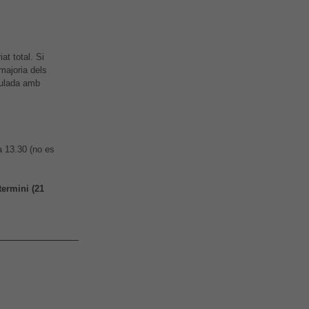
at total. Si
majoria dels
nculada amb
t
a 13.30 (no es
termini (21