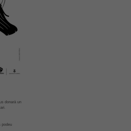
 us donarà un
ari.
ts podeu