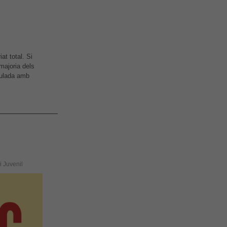
at total. Si
majoria dels
nculada amb
i Juvenil