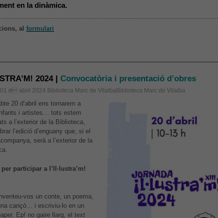
ment en la dinàmica.
cions, al
formulari
USTRA’M! 2024 |
Convocatòria i presentació d’obres
, 01 d abril 2024
Biblioteca Marc de VilalbaBiblioteca Marc de Vilalba
bte 20 d’abril ens tornarem a
Infants i artistes… tots estem
s a l’exterior de la Biblioteca,
brar l’edició d’enguany que, si el
companya, serà a l’exterior de la
ca.
per participar a l’Il·lustra’m!
Inventeu-vos un conte, un poema,
una cançó… i escriviu-lo en un
aper. Ep! no gaire llarg, el text