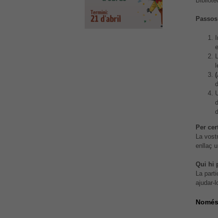
Bibliote
Passos 
I
e
U
d
Per cer
La vost
enllaç u
Qui hi 
La part
ajudar-l
Només 