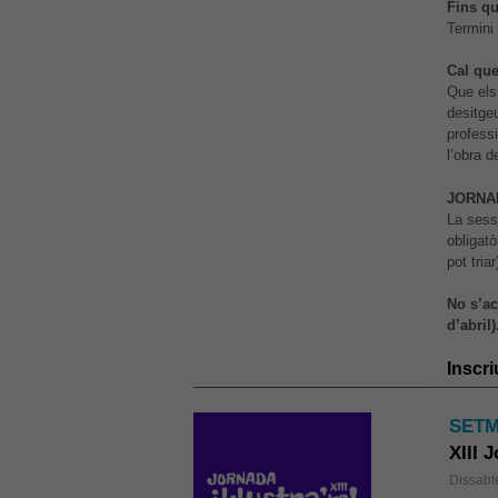
Fins qu
Termini
Cal qu
Que els 
desitge
professi
l’obra de
JORNAD
La sessi
obligat
pot triar
No s’ac
d’abril)
Inscri
SETM
XIII 
Dissabt