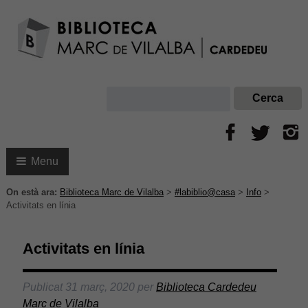
Menu
On està ara:
Biblioteca Marc de Vilalba
>
#labiblio@casa
>
Info
>
Activitats en línia
Activitats en línia
Publicat
31 març, 2020
per
Biblioteca Cardedeu
Marc de Vilalba