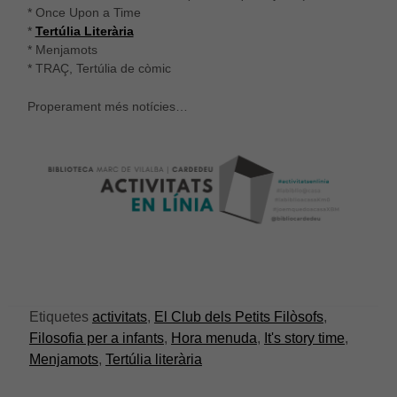
* Once Upon a Time
*
Tertúlia Literària
* Menjamots
* TRAÇ, Tertúlia de còmic
Properament més notícies…
Etiquetes
activitats
,
El Club dels Petits Filòsofs
,
Filosofia per a infants
,
Hora menuda
,
It's story time
,
Menjamots
,
Tertúlia literària