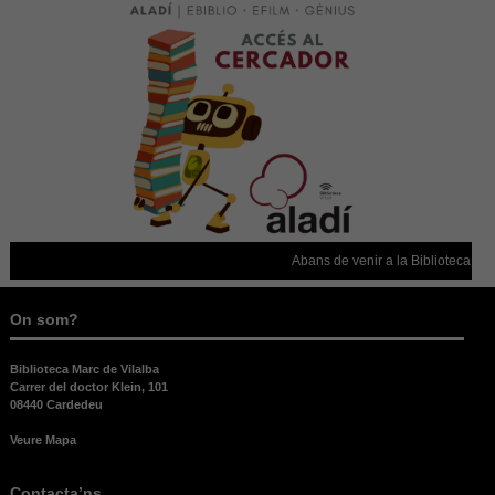
Necessàries
Aquestes
cookies no
són
opcionals,
són
necessàries
per al bon
funcionament
web.
Estadístiques
Abans de venir a la Biblioteca, co
Per a millorar
la nostra web
necessitem
On som?
aquestes
cookies.
Biblioteca Marc de Vilalba
Carrer del doctor Klein, 101
08440 Cardedeu
Experiència
Veure Mapa
Per tal que el
nostre lloc
web funcioni
Contacta’ns