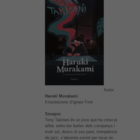
Autor:
Haruki Murakami
Il·lustracions d’Ignasi Font
Sinopsi:
Tony Takitani és un jove que ha crescut
aïllat, entre les burles dels companys i
molt sol, doncs el seu pare, trompetista
de jazz, s’absenta sovint per tocar en