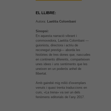
EL LLIBRE:
Autora:
Laetitia Colombani
Sinopsi:
En aquesta narració vibrant i
commovedora, Laetitia Colombani —
guionista, directora i actriu de
reconegut prestigi— aborda les
històries de tres dones que, nascudes
en continents diferents, comparteixen
unes idees i uns sentiments que les
uneixen en un poderós anhel de
llibertat.
Amb gairebé mig milió d’exemplars
venuts i quasi trenta traduccions en
És possible que la vostra
curs, «La trena» va ser un dels
configuració us impedeixi veure
fenòmens editorials de l’any 2017.
aquest contingut. El més probable
és que tinguis l'experiència
desactivada.