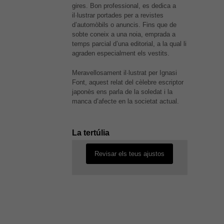
gires. Bon professional, es dedica a
il·lustrar portades per a revistes
d’automòbils o anuncis. Fins que de
sobte coneix a una noia, emprada a
temps parcial d’una editorial, a la qual li
agraden especialment els vestits.
Necessàries
Meravellosament il·lustrat per Ignasi
Aquestes
Font, aquest relat del cèlebre escriptor
cookies no
És possible que la vostra
japonès ens parla de la soledat i la
són
configuració us impedeixi veure
manca d’afecte en la societat actual.
opcionals,
aquest contingut. El més probable
són
és que tinguis l'experiència
necessàries
desactivada.
La tertúlia
per al bon
funcionament
web.
Revisar els teus ajustos
Estadístiques
Per a millorar
la nostra web
necessitem
aquestes