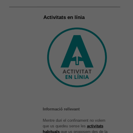
cookies.
Activitats en línia
Experiència
Per tal que el
nostre lloc
web funcioni
el millor
possible
durant la
vostra visita.
Si rebutges
aquestes
cookies,
alguna
funcionalitat
desapareixerà
del lloc web.
Informació rellevant
Mentre duri el confinament no volem
que us quedeu sense les
activitats
habituals
que us proposem des de la