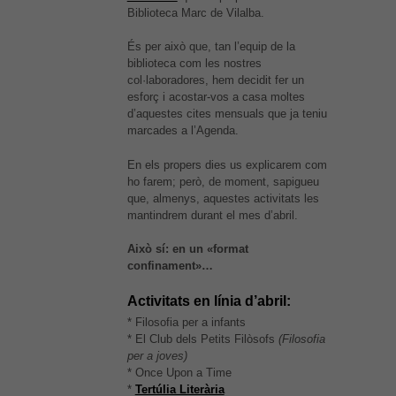
Biblioteca Marc de Vilalba.
És per això que, tan l’equip de la
biblioteca com les nostres
col·laboradores, hem decidit fer un
esforç i acostar-vos a casa moltes
d’aquestes cites mensuals que ja teniu
marcades a l’Agenda.
En els propers dies us explicarem com
ho farem; però, de moment, sapigueu
que, almenys, aquestes activitats les
mantindrem durant el mes d’abril.
Això sí: en un «format
confinament»…
Activitats en línia d’abril:
* Filosofia per a infants
* El Club dels Petits Filòsofs
(Filosofia
per a joves)
* Once Upon a Time
*
Tertúlia Literària