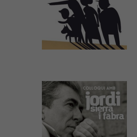
la nostra web
necessitem
aquestes
cookies.
Experiència
Per tal que el
nostre lloc
web funcioni
el millor
possible
durant la
vostra visita.
Si rebutges
aquestes
cookies,
alguna
funcionalitat
desapareixerà
del lloc web.