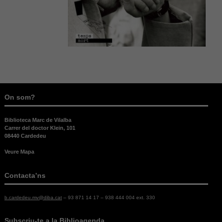
On som?
Biblioteca Marc de Vilalba
Carrer del doctor Klein, 101
08440 Cardedeu
Veure Mapa
Contacta’ns
b.cardedeu.mv@diba.cat
– 93 871 14 17 – 938 444 004 ext. 330
Subscriu-te a la Biblioagenda