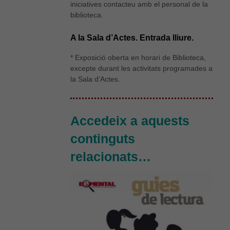
iniciatives contacteu amb el personal de la
biblioteca.
A la Sala d’Actes. Entrada lliure.
* Exposició oberta en horari de Biblioteca,
excepte durant les activitats programades a
la Sala d’Actes.
Necessàries
Aquestes
cookies no
Accedeix a aquests
són
opcionals,
continguts
són
necessàries
relacionats…
per al bon
funcionament
web.
Estadístiques
Per a millorar