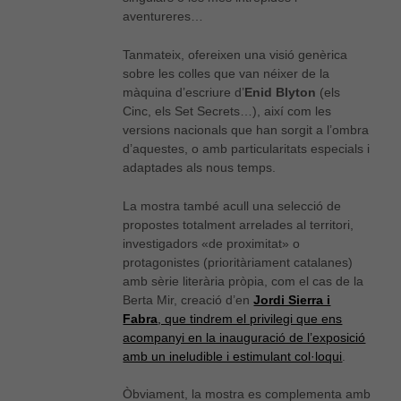
aventureres…
Tanmateix, ofereixen una visió genèrica
sobre les colles que van néixer de la
màquina d’escriure d’
Enid Blyton
(els
Cinc, els Set Secrets…), així com les
versions nacionals que han sorgit a l’ombra
d’aquestes, o amb particularitats especials i
adaptades als nous temps.
La mostra també acull una selecció de
propostes totalment arrelades al territori,
investigadors «de proximitat» o
protagonistes (prioritàriament catalanes)
amb sèrie literària pròpia, com el cas de la
Berta Mir, creació d’en
Jordi Sierra i
Fabra
, que tindrem el privilegi que ens
acompanyi en la inauguració de l’exposició
amb un ineludible i estimulant col·loqui
.
Òbviament, la mostra es complementa amb