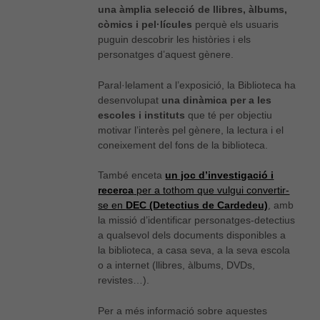
una àmplia selecció de llibres, àlbums,
còmics i pel·lícules
perquè els usuaris
puguin descobrir les històries i els
personatges d’aquest gènere.
Paral·lelament a l’exposició, la Biblioteca ha
desenvolupat
una dinàmica per a les
escoles i instituts
que té per objectiu
motivar l’interès pel gènere, la lectura i el
coneixement del fons de la biblioteca.
També enceta
un joc d’investigació i
recerca
per a tothom que vulgui convertir-
se en
DEC (Detectius de Cardedeu)
, amb
la missió d’identificar personatges-detectius
a qualsevol dels documents disponibles a
la biblioteca, a casa seva, a la seva escola
o a internet (llibres, àlbums, DVDs,
revistes…).
Per a més informació sobre aquestes