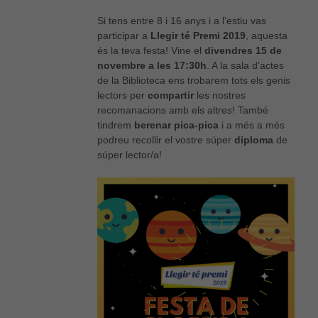
Si tens entre 8 i 16 anys i a l’estiu vas
participar a
Llegir té Premi 2019
, aquesta
és la teva festa! Vine el
divendres 15 de
novembre a les 17:30h
. A la sala d’actes
de la Biblioteca ens trobarem tots els genis
lectors per
compartir
les nostres
recomanacions amb els altres! També
tindrem
berenar pica-pica
i a més a més
podreu recollir el vostre súper
diploma
de
súper lector/a!