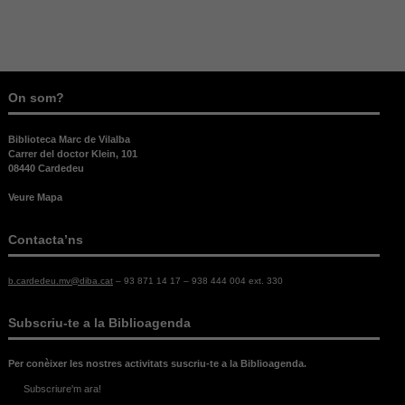
On som?
Biblioteca Marc de Vilalba
Carrer del doctor Klein, 101
08440 Cardedeu
Veure Mapa
Contacta’ns
b.cardedeu.mv@diba.cat
– 93 871 14 17 – 938 444 004 ext. 330
Subscriu-te a la Biblioagenda
Necessàries
Aquestes
cookies no
Per conèixer les nostres activitats suscriu-te a la Biblioagenda.
són
Subscriure'm ara!
opcionals,