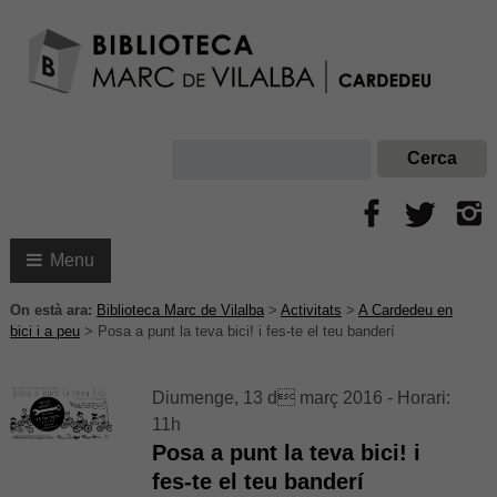
Menu
On està ara:
Biblioteca Marc de Vilalba
>
Activitats
>
A Cardedeu en
bici i a peu
>
Posa a punt la teva bici! i fes-te el teu banderí
Diumenge, 13 d març 2016 - Horari:
11h
Posa a punt la teva bici! i
fes-te el teu banderí