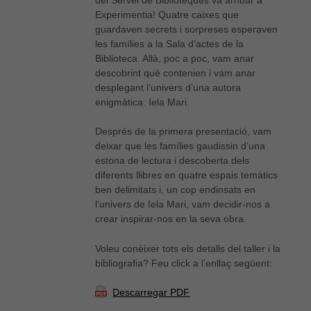
Experimentia! Quatre caixes que
guardaven secrets i sorpreses esperaven
les famílies a la Sala d’actes de la
Biblioteca. Allà, poc a poc, vam anar
descobrint què contenien i vam anar
desplegant l’univers d’una autora
enigmàtica: Iela Mari.
Després de la primera presentació, vam
deixar que les famílies gaudissin d’una
estona de lectura i descoberta dels
diferents llibres en quatre espais temàtics
ben delimitats i, un cop endinsats en
l’univers de Iela Mari, vam decidir-nos a
crear inspirar-nos en la seva obra.
Voleu conèixer tots els detalls del taller i la
bibliografia? Feu click a l’enllaç següent:
Descarregar PDF