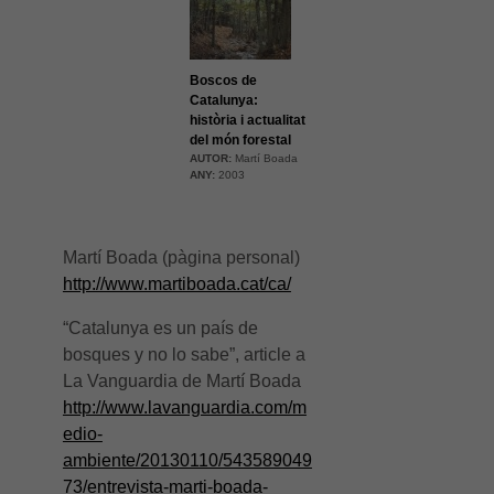
Boscos de
Catalunya:
història i actualitat
del món forestal
AUTOR:
Martí Boada
ANY:
2003
Martí Boada (pàgina personal)
http://www.martiboada.cat/ca/
“Catalunya es un país de
bosques y no lo sabe”, article a
La Vanguardia de Martí Boada
http://www.lavanguardia.com/m
Necessàries
Aquestes
edio-
cookies no
ambiente/20130110/543589049
són
73/entrevista-marti-boada-
opcionals,