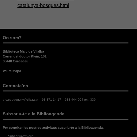
són
catalunya-bosques.html
necessàries
per al bon
funcionament
web.
On som?
Estadístiques
Per a millorar
Biblioteca Marc de Vilalba
Carrer del doctor Klein, 101
la nostra web
08440 Cardedeu
necessitem
aquestes
Veure Mapa
cookies.
Contacta’ns
Experiència
Per tal que el
b.cardedeu.mv@diba.cat
– 93 871 14 17 – 938 444 004 ext. 330
nostre lloc
web funcioni
Subscriu-te a la Biblioagenda
el millor
possible
durant la
Per conèixer les nostres activitats suscriu-te a la Biblioagenda.
vostra visita.
Subscriure'm ara!