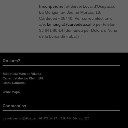
Inscripcions:
al Servei Local d’Ocupació.
La Mongia: av. Jaume Morató, 18.
Cardedeu • 08440. Per correu electrònic
a/e:
lamongia@cardedeu.cat
o per telèfon:
93 841 88 14 (demaneu per Dolors o Núria
de la borsa de treball)
On som?
Biblioteca Marc de Vilalba
Carrer del doctor Klein, 101
08440 Cardedeu
Veure Mapa
Contacta’ns
Necessàries
b.cardedeu.mv@diba.cat
– 93 871 14 17 – 938 444 004 ext. 330
Aquestes