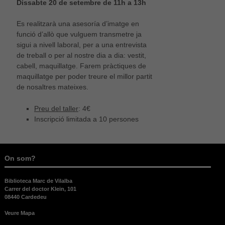
Dissabte 20 de setembre de 11h a 13h
Es realitzarà una asesoría d’imatge en
funció d’allò que vulguem transmetre ja
sigui a nivell laboral, per a una entrevista
de treball o per al nostre dia a dia: vestit,
cabell, maquillatge. Farem pràctiques de
maquillatge per poder treure el millor partit
de nosaltres mateixes.
Preu del taller
: 4€
Inscripció limitada a 10 persones
On som?
Biblioteca Marc de Vilalba
Carrer del doctor Klein, 101
08440 Cardedeu
Veure Mapa