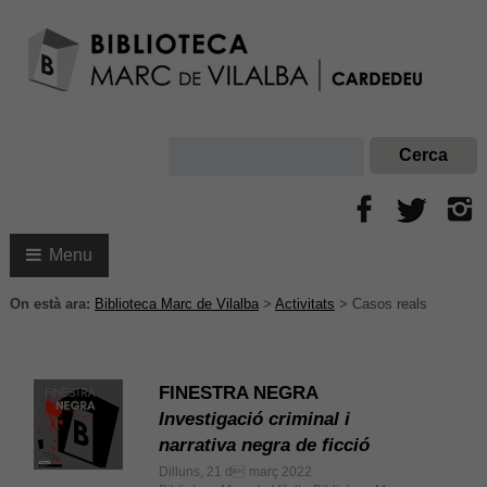
Menu
On està ara:
Biblioteca Marc de Vilalba
>
Activitats
>
Casos reals
FINESTRA NEGRA
Investigació criminal i
narrativa negra de ficció
Dilluns, 21 d març 2022