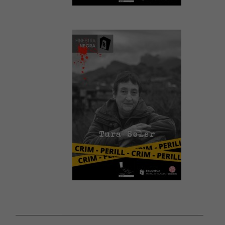
Estadístiques
Per a millorar
la nostra web
necessitem
aquestes
cookies.
Experiència
Per tal que el
nostre lloc
web funcioni
el millor
possible
durant la
vostra visita.
Si rebutges
aquestes
cookies,
alguna
funcionalitat
desapareixerà
del lloc web.