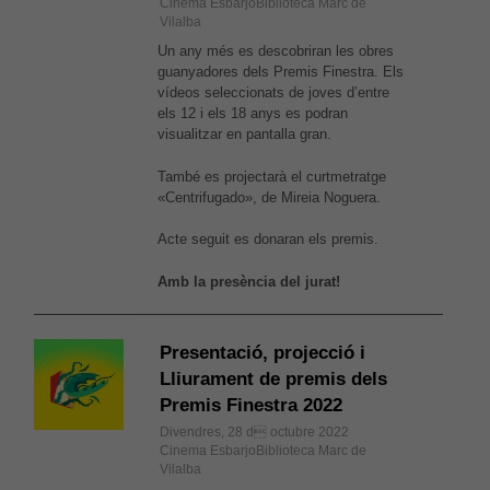
Cinema EsbarjoBiblioteca Marc de
Vilalba
Un any més es descobriran les obres
guanyadores dels Premis Finestra. Els
vídeos seleccionats de joves d’entre
els 12 i els 18 anys es podran
visualitzar en pantalla gran.
També es projectarà el curtmetratge
«Centrifugado», de Mireia Noguera.
Acte seguit es donaran els premis.
Amb la presència del jurat!
Presentació, projecció i
Lliurament de premis dels
Premis Finestra 2022
Divendres, 28 d octubre 2022
Cinema EsbarjoBiblioteca Marc de
Vilalba