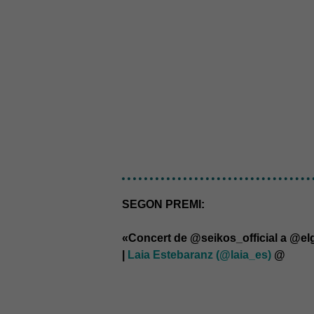
SEGON PREMI:
«Concert de @seikos_official a @elg
|
Laia Estebaranz (@laia_es)
@