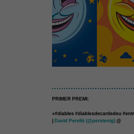
PRIMER PREMI:
«#diables #diablesdecardedeu #en
|
David Perelló (@perstenig)
@