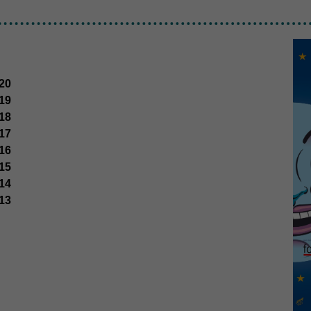
la nostra web
necessitem
aquestes
cookies.
20
Experiència
19
Per tal que el
nostre lloc
18
web funcioni
17
el millor
16
possible
durant la
15
vostra visita.
14
Si rebutges
13
aquestes
cookies,
alguna
funcionalitat
desapareixerà
del lloc web.