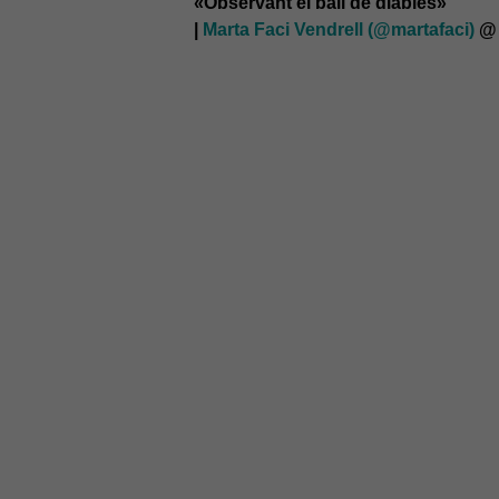
«Observant el ball de diables»
|
Marta Faci Vendrell (@martafaci)
@