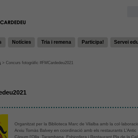
s
Notícies
Tria i remena
Participa!
Servei ed
s
>
Concurs fotogràfic #FMCardedeu2021
dedeu2021
Organitzat per la Biblioteca Marc de Vilalba amb la col·laboraci
Arxiu Tomàs Balvey en coordinació amb els restaurants L’Anti
Càsum l’Olla, Tarambana, Esbiosfera i Restaurant Pla de la Calm