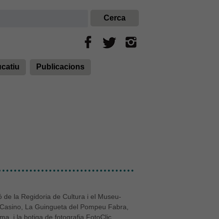
ucatiu
Publicacions
ó de la Regidoria de Cultura i el Museu-
c Casino, La Guingueta del Pompeu Fabra,
a, i la botiga de fotografia FotoClic.