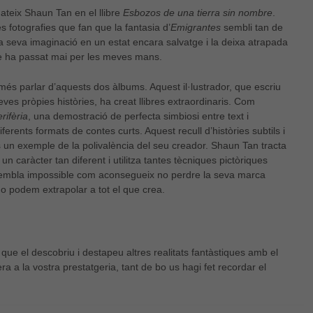
ateix Shaun Tan en el llibre
Esbozos de una tierra sin nombre
.
s fotografies que fan que la fantasia d’
Emigrantes
sembli tan de
la seva imaginació en un estat encara salvatge i la deixa atrapada
ue ha passat mai per les meves mans.
més parlar d’aquests dos àlbums. Aquest il·lustrador, que escriu
Necessàries
seves pròpies històries, ha creat llibres extraordinaris. Com
Aquestes
rifèria
, una demostració de perfecta simbiosi entre text i
cookies no
diferents formats de contes curts. Aquest recull d’històries subtils i
són
s un exemple de la polivalència del seu creador. Shaun Tan tracta
opcionals,
són
un caràcter tan diferent i utilitza tantes tècniques pictòriques
necessàries
embla impossible com aconsegueix no perdre la seva marca
per al bon
 ho podem extrapolar a tot el que crea.
funcionament
web.
ue el descobriu i destapeu altres realitats fantàstiques amb el
Estadístiques
era a la vostra prestatgeria, tant de bo us hagi fet recordar el
Per a millorar
la nostra web
necessitem
aquestes