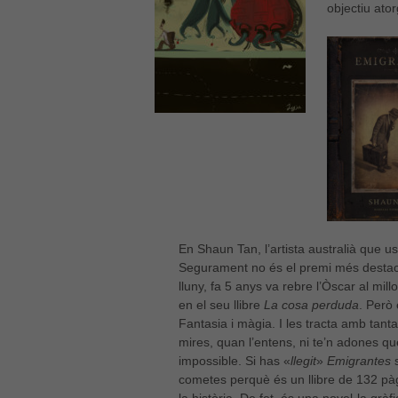
objectiu ator
En Shaun Tan, l’artista australià que us
Segurament no és el premi més destac
lluny, fa 5 anys va rebre l’Òscar al mil
en el seu llibre
La cosa perduda
. Però 
Fantasia i màgia. I les tracta amb tanta
mires, quan l’entens, ni te’n adones q
impossible. Si has «
llegit
»
Emigrantes
s
cometes perquè és un llibre de 132 pàg