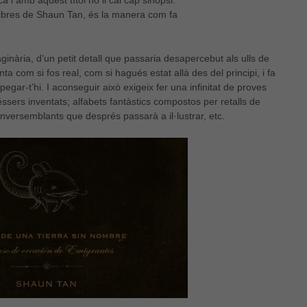
ca i amb aquest títol no li cal cap sinopsi.
 llibres de Shaun Tan, és la manera com fa
nària, d’un petit detall que passaria desapercebut als ulls de
nta com si fos real, com si hagués estat allà des del principi, i fa
egar-t’hi. I aconseguir això exigeix fer una infinitat de proves
ssers inventats; alfabets fantàstics compostos per retalls de
 inversemblants que després passarà a il·lustrar, etc.