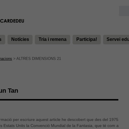
s
Notícies
Tria i remena
Participa!
Servei ed
acions
>
ALTRES DIMENSIONS 21
aun Tan
rmació per escriure aquest article he descobert que des del 1975
ls Estats Units la Convenció Mundial de la Fantasia, que té com a