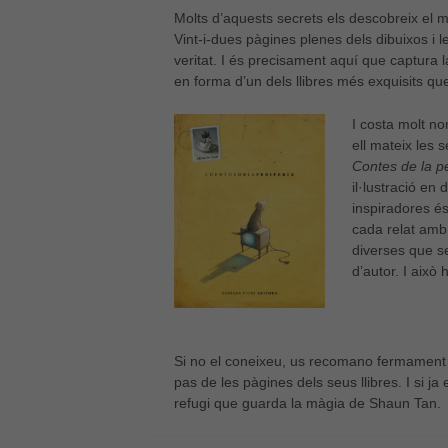
Molts d’aquests secrets els descobreix el m
Vint-i-dues pàgines plenes dels dibuixos i le
veritat. I és precisament aquí que captura 
en forma d’un dels llibres més exquisits q
I costa molt no
ell mateix les 
Contes de la pe
il·lustració en 
inspiradores é
cada relat amb 
diverses que s
d’autor. I això
Si no el coneixeu, us recomano fermament q
pas de les pàgines dels seus llibres. I si ja 
refugi que guarda la màgia de Shaun Tan.