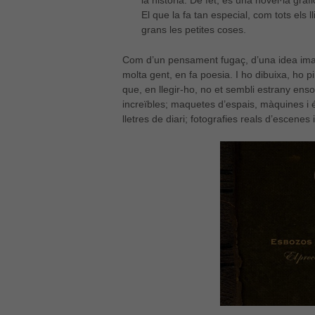
la història. De fet, és una novel·la gràfi
El que la fa tan especial, com tots els
grans les petites coses.
Com d’un pensament fugaç, d’una idea imagi
molta gent, en fa poesia. I ho dibuixa, ho pi
que, en llegir-ho, no et sembli estrany ensop
increïbles; maquetes d’espais, màquines i é
lletres de diari; fotografies reals d’escenes